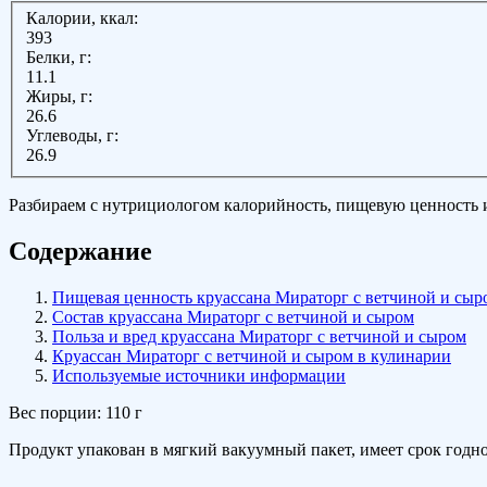
Калории, ккал:
393
Белки, г:
11.1
Жиры, г:
26.6
Углеводы, г:
26.9
Разбираем с нутрициологом калорийность, пищевую ценность и 
Содержание
Пищевая ценность круассана Мираторг с ветчиной и сыр
Состав круассана Мираторг с ветчиной и сыром
Польза и вред круассана Мираторг с ветчиной и сыром
Круассан Мираторг с ветчиной и сыром в кулинарии
Используемые источники информации
Вес порции: 110 г
Продукт упакован в мягкий вакуумный пакет, имеет срок годнос