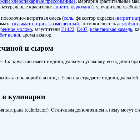
ожжи хлебопекарные прессованные
, маргарин (растительные мас
, натуральные красители:
аннато
,
куркумин
), улучшитель хлебоп
, посолочно-нитритная смесь (
соль
, фиксатор окраски
нитрит нат
ромата
глутамат натрия 1-замещенный
, антиокислитель
аскорбино
иренное молоко
, загустители
Е1422
,
Е407
,
ксантановая камедь
, к
бат калия
, ароматизатор.
етчиной и сыром
 Т.к. круассан имеет индивидуальную упаковку, его удобно брат
вольно-таки калорийная пища. Если вы страдаете индивидуально
 в кулинарии
 завтрака (calorizator). Отличным дополнением к нему могут ст