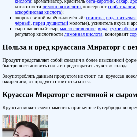
кислота
; ароматизатор, краситель
бета-каротин
,
сахар
,
др
кислотности
лимонная кислота
, консервант
сорбат калия
аскорбиновая кислота
);
окорок свиной варёно-копчёный:
свинина
,
вода питьевая
чёрный
,
перец душистый
молотые), усилитель вкуса и а
сыр плавленый: сыр,
масло сливочное
,
вода
,
сухое обезж
регулятор кислотности
лимонная кислота
, консервант
сор
Польза и вред круассана Мираторг с в
Продукт представляет собой сэндвич в более изысканной форме.
быстро восстановить силы и предотвратить чувство голода.
Злоупотреблять данным продуктом не стоит, т.к. круассан до
ожирением, от продукта стоит отказаться.
Круассан Мираторг с ветчиной и сыром
Круассан может смело заменить привычные бутерброды во время