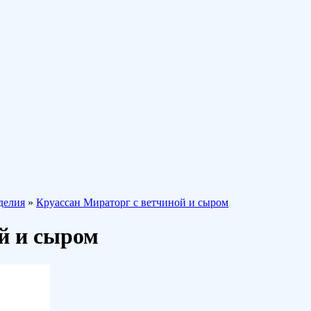
делия
»
Круассан Мираторг с ветчиной и сыром
й и сыром