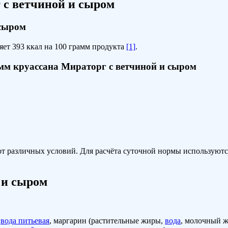
 с ветчиной и сыром
 сыром
яет 393 ккал на 100 грамм продукта
[1]
.
амм круассана Мираторг с ветчиной и сыром
т различных условий. Для расчёта суточной нормы используются
 и сыром
,
вода питьевая
, маргарин (растительные жиры,
вода
, молочный ж