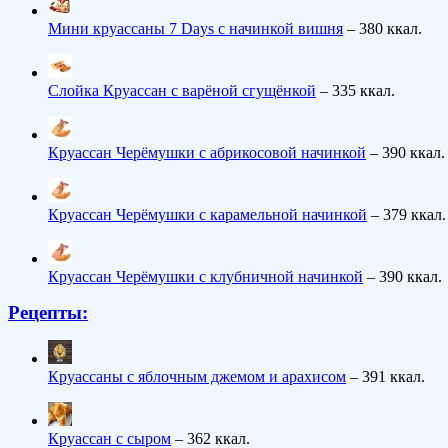
Мини круассаны 7 Days с начинкой вишня
– 380 ккал.
Слойка Круассан с варёной сгущёнкой
– 335 ккал.
Круассан Черёмушки с абрикосовой начинкой
– 390 ккал.
Круассан Черёмушки с карамельной начинкой
– 379 ккал.
Круассан Черёмушки с клубничной начинкой
– 390 ккал.
Рецепты:
Круассаны с яблочным джемом и арахисом
– 391 ккал.
Круассан с сыром
– 362 ккал.