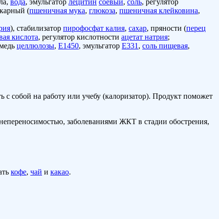
ла,
вода
, эмульгатор
лецитин
соевый
,
соль
, регулятор
екарный (
пшеничная мука
,
глюкоза
,
пшеничная клейковина
,
рия
), стабилизатор
пирофосфат калия
,
сахар
, пряности (
перец
вая кислота
, регулятор кислотности
ацетат натрия
;
амедь
целлюлозы
,
Е1450
, эмульгатор
Е331
,
соль пищевая
,
ь с собой на работу или учебу (калоризатор). Продукт поможет
й непереносимостью, заболеваниями ЖКТ в стадии обострения,
ать
кофе
,
чай
и
какао
.