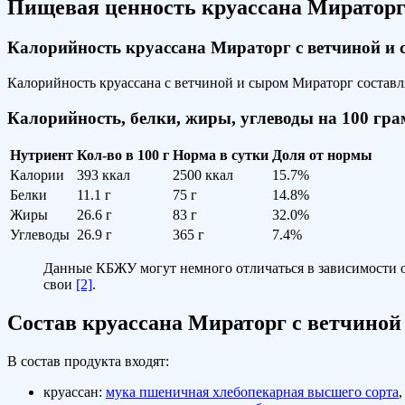
Пищевая ценность круассана Мираторг
Калорийность круассана Мираторг с ветчиной и
Калорийность круассана с ветчиной и сыром Мираторг составл
Калорийность, белки, жиры, углеводы на 100 гр
Нутриент
Кол-во в 100 г
Норма в сутки
Доля от нормы
Калории
393 ккал
2500 ккал
15.7%
Белки
11.1 г
75 г
14.8%
Жиры
26.6 г
83 г
32.0%
Углеводы
26.9 г
365 г
7.4%
Данные КБЖУ могут немного отличаться в зависимости о
свои
[2]
.
Состав круассана Мираторг с ветчиной
В состав продукта входят:
круассан:
мука пшеничная хлебопекарная высшего сорта