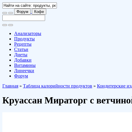
Форум
Кофе
Анализаторы
Продукты
Рецепты
Статьи
Диеты
Добавки
Витамины
Линеечки
Форум
Главная
»
Таблица калорийности продуктов
»
Кондитерские из
Круассан Мираторг с ветчино