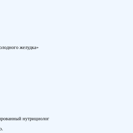
голодного желудка»
мированный нутрициолог
о.