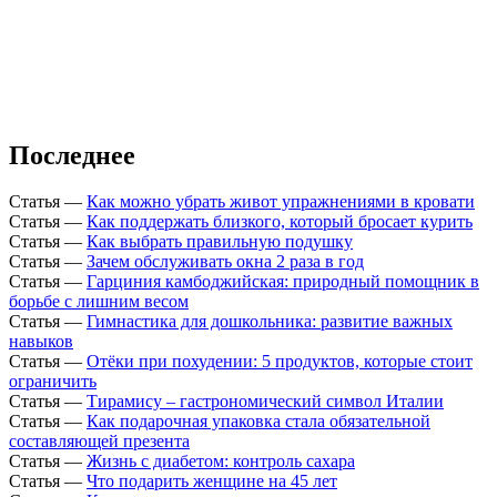
Последнее
Статья
—
Как можно убрать живот упражнениями в кровати
Статья
—
Как поддержать близкого, который бросает курить
Статья
—
Как выбрать правильную подушку
Статья
—
Зачем обслуживать окна 2 раза в год
Статья
—
Гарциния камбоджийская: природный помощник в
борьбе с лишним весом
Статья
—
Гимнастика для дошкольника: развитие важных
навыков
Статья
—
Отёки при похудении: 5 продуктов, которые стоит
ограничить
Статья
—
Тирамису – гастрономический символ Италии
Статья
—
Как подарочная упаковка стала обязательной
составляющей презента
Статья
—
Жизнь с диабетом: контроль сахара
Статья
—
Что подарить женщине на 45 лет