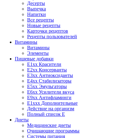
Десерты
Выпечка
Напитки
Все рецепты
Новые рецепты
Карточки рецептов
Рецепты пользователей
Витамины
Витамины
Элементы
Пищевые добавки
E1xx Красители
E2xx Консерванты
E3xx Антиоксиданты
E4xx Стабилизаторы
E5xx Эмульгаторы
E6xx Усилители вкуса
E9xx Антифламинги
E1xxx Дополнительные
Действие на организм
Полный список E
Диеты
Медицинские диеты
Очищающие программы
Системы питания