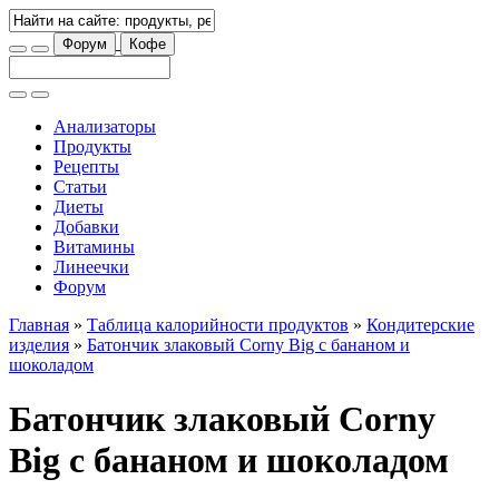
Форум
Кофе
Анализаторы
Продукты
Рецепты
Статьи
Диеты
Добавки
Витамины
Линеечки
Форум
Главная
»
Таблица калорийности продуктов
»
Кондитерские
изделия
»
Батончик злаковый Corny Big с бананом и
шоколадом
Батончик злаковый Corny
Big с бананом и шоколадом