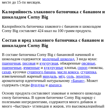
месте до 15-ти месяцев.
Калорийность злакового батончика с бананом и
шоколадом Соrny Big
Калорийность батончика злакового с бананом и шоколадом
Соrny Big составляет 424 ккал на 100 грамм продукта.
Состав и вред злакового батончика с бананом и
шоколадом Соrny Big
В составе батончика Соrny Big с банановой начинкой и
шоколадом содержится:
молочный шоколад
, 3 вида муки:
пшеничная
,
рисовая
и
кукурузная
, обжаренные
овсяные
,
пшеничные
,
ячменные
и
кукурузные
хлопья,
сироп
глюкозы,
сахар
, кусочки
сушеного банана
,
масло кокоса
,
сгущенка
,
измельченный жареный
миндаль
,
мёд
,
соль
,
лецитин
,
ароматизатор идентичный натуральному
«Банан»
. Может
содержать следы
фундука
и
арахиса
.
Основу продукта составляют злаковые и немного шоколада
снизу батончика. В одном батончике Сorny Big наряду с
полезными ингредиентами, содержится много добавок и
много «быстрых» углеводов и жиров, это высококалорийный