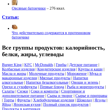
Овсяные батончики
– 276 ккал.
Статьи:
Что действительно содержится в протеиновом
батончике
Все группы продуктов: калорийность,
белки, жиры, углеводы
Burger King
|
KFC
|
McDonalds
|
Грибы
|
Детское питание
|
Колбасные изделия
|
Кондитерские изделия
|
Крупы и каши
|
Масла и жиры
|
Молочные продукты
|
Мороженое
|
Мука и
макаронные изделия
|
Мясные продукты
|
Напитки
алкогольные
|
Напитки безалкогольные
|
Овощи и зелень
|
Орехи и сухофрукты
|
Первые блюда
|
Рыба и морепродукты
|
Салаты
|
Снэки
|
Соки и компоты
|
Спортивное и
дополнительное питание
|
Сыры и творог
|
Сырье и приправы
|
Торты
|
Фрукты
|
Хлебобулочные изделия
|
Шоколад
|
Ягоды
|
Яйца
|
Японская кухня
|
Полный список продуктов
|
Продукты в картинках