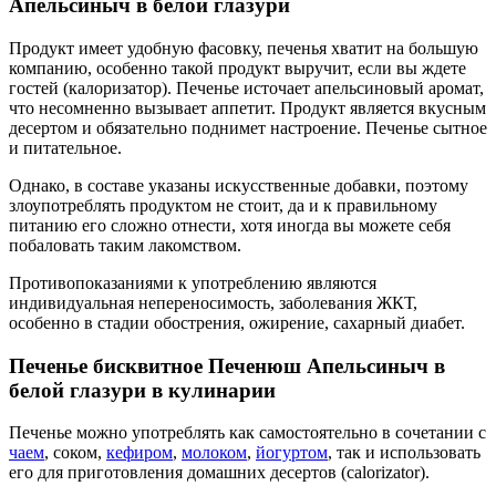
Апельсиныч в белой глазури
Продукт имеет удобную фасовку, печенья хватит на большую
компанию, особенно такой продукт выручит, если вы ждете
гостей (калоризатор). Печенье источает апельсиновый аромат,
что несомненно вызывает аппетит. Продукт является вкусным
десертом и обязательно поднимет настроение. Печенье сытное
и питательное.
Однако, в составе указаны искусственные добавки, поэтому
злоупотреблять продуктом не стоит, да и к правильному
питанию его сложно отнести, хотя иногда вы можете себя
побаловать таким лакомством.
Противопоказаниями к употреблению являются
индивидуальная непереносимость, заболевания ЖКТ,
особенно в стадии обострения, ожирение, сахарный диабет.
Печенье бисквитное Печенюш Апельсиныч в
белой глазури в кулинарии
Печенье можно употреблять как самостоятельно в сочетании с
чаем
, соком,
кефиром
,
молоком
,
йогуртом
, так и использовать
его для приготовления домашних десертов (calorizator).