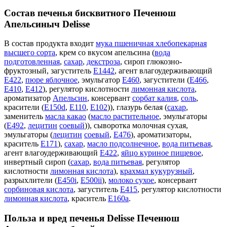
Состав печенья бисквитного Печенюш
Апельсиныч Delisse
В состав продукта входит
мука пшеничная хлебопекарная
высшего сорта
, крем со вкусом апельсина (
вода
подготовленная
,
сахар
,
декстроза
, сироп глюкозно-
фруктозный, загуститель
Е1442
, агент влагоудерживающий
Е422
,
пюре яблочное
, эмульгатор
E460
, загустители (
Е466
,
Е410
,
Е412
), регулятор кислотности
лимонная кислота
,
ароматизатор
Апельсин
, консервант
сорбат калия
,
соль
,
красители (
Е150d
,
Е110
,
Е102
)), глазурь белая (
сахар
,
заменитель
масла какао
(
масло растительное
, эмульгаторы
(
Е492
,
лецитин
соевый
)), сыворотка молочная сухая,
эмульгаторы (
лецитин
соевый
,
Е476
), ароматизаторы,
краситель
Е171
),
сахар
,
масло подсолнечное
,
вода питьевая
,
агент влагоудерживающий
Е422
,
яйцо куриное пищевое
,
инвертный сироп (
сахар
,
вода питьевая
, регулятор
кислотности
лимонная кислота
),
крахмал кукурузный
,
разрыхлители (
Е450i
,
Е500ii
),
молоко сухое
, консервант
сорбиновая кислота
, загуститель
Е415
, регулятор кислотности
лимонная кислота
, краситель
Е160а
.
Польза и вред печенья Delisse Печенюш