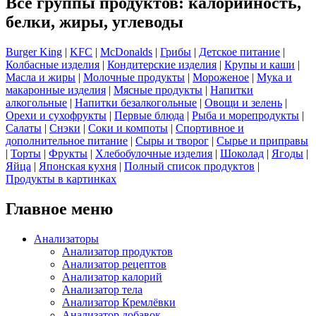
Все группы продуктов: калорийность,
белки, жиры, углеводы
Burger King
|
KFC
|
McDonalds
|
Грибы
|
Детское питание
|
Колбасные изделия
|
Кондитерские изделия
|
Крупы и каши
|
Масла и жиры
|
Молочные продукты
|
Мороженое
|
Мука и
макаронные изделия
|
Мясные продукты
|
Напитки
алкогольные
|
Напитки безалкогольные
|
Овощи и зелень
|
Орехи и сухофрукты
|
Первые блюда
|
Рыба и морепродукты
|
Салаты
|
Снэки
|
Соки и компоты
|
Спортивное и
дополнительное питание
|
Сыры и творог
|
Сырье и приправы
|
Торты
|
Фрукты
|
Хлебобулочные изделия
|
Шоколад
|
Ягоды
|
Яйца
|
Японская кухня
|
Полный список продуктов
|
Продукты в картинках
Главное меню
Анализаторы
Анализатор продуктов
Анализатор рецептов
Анализатор калорий
Анализатор тела
Анализатор Кремлёвки
Анализатор добавок