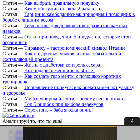
Статья
—
Как выбрать правильную подушку
Статья
—
Зачем обслуживать окна 2 раза в год
Статья
—
Гарциния камбоджийская: природный помощник в
борьбе с лишним весом
Статья
—
Гимнастика для дошкольника: развитие важных
навыков
Статья
—
Отёки при похудении: 5 продуктов, которые стоит
ограничить
Статья
—
Тирамису – гастрономический символ Италии
Статья
—
Как подарочная упаковка стала обязательной
составляющей презента
Статья
—
Жизнь с диабетом: контроль сахара
Статья
—
Что подарить женщине на 45 лет
Статья
—
Как создать тело мечты с помощью коротких
тренировок
Статья
—
Исправление прикуса: как брекеты меняют улыбку
и здоровье
Статья
—
Миф о «широкой кости»: почему вес не уходит
Статья
—
Топ 5 ошибок при выборе перекусов
Статья
—
Сорок пять – баба ягодка опять!
3
Анализируй то, что ты ешь!
Личный кабинет
Контакты