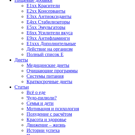
Пищевые добавки
E1xx Красители
E2xx Консерванты
E3xx Антиоксиданты
E4xx Стабилизаторы
E5xx Эмульгаторы
E6xx Усилители вкуса
E9xx Антифламинги
E1xxx Дополнительные
Действие на организм
Полный список E
Диеты
Медицинские диеты
Очищающие программы
Системы питания
Краткосрочные диеты
Статьи
Всё о еде
Чудо-пилюли?
Семья и дети
Мотивация и психология
Похудение с расчётом
Красота и здоровье
Движение – жизнь
Истории успеха