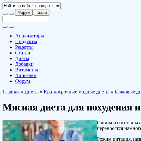
Форум
Кофе
Анализаторы
Продукты
Рецепты
Статьи
Диеты
Добавки
Витамины
Линеечки
Форум
Главная
»
Диеты
»
Краткосрочные модные диеты
»
Белковые д
Мясная диета для похудения н
Одним из основных
переносятся намног
Режим питания, наз