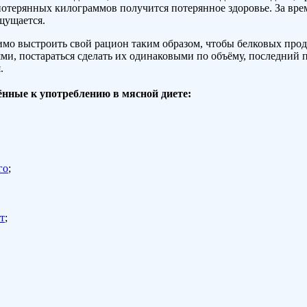
потерянных килограммов получится потерянное здоровье. За вре
щущается.
мо выстроить свой рацион таким образом, чтобы белковых продук
и, постараться сделать их одинаковыми по объёму, последний п
.
нные к употреблению в мясной диете
:
го
;
т
;