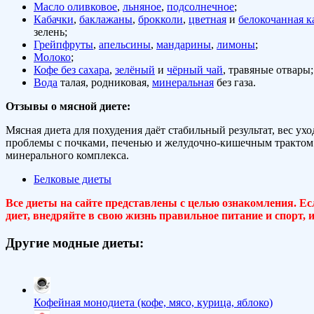
Масло оливковое
,
льняное
,
подсолнечное
;
Кабачки
,
баклажаны
,
брокколи
,
цветная
и
белокочанная к
зелень;
Грейпфруты
,
апельсины
,
мандарины
,
лимоны
;
Молоко
;
Кофе без сахара
,
зелёный
и
чёрный чай
, травяные отвары;
Вода
талая, родниковая,
минеральная
без газа.
Отзывы о мясной диете:
Мясная диета для похудения даёт стабильный результат, вес 
проблемы с почками, печенью и желудочно-кишечным трактом.
минерального комплекса.
Белковые диеты
Все диеты на сайте представлены с целью ознакомления. Ес
диет, внедряйте в свою жизнь правильное питание и спорт,
Другие модные диеты:
Кофейная монодиета (кофе, мясо, курица, яблоко)