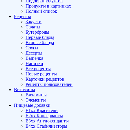
Подбор продуктов
Продукты в картинках
Полный список
Рецепты
Закуски
Салаты
Бутерброды
Первые блюда
Вторые блюда
Соусы
Десерты
Выпечка
Напитки
Все рецепты
Новые рецепты
Карточки рецептов
Рецепты пользователей
Витамины
Витамины
Элементы
Пищевые добавки
E1xx Красители
E2xx Консерванты
E3xx Антиоксиданты
E4xx Стабилизаторы