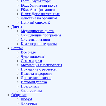
E5xx Эмульгаторы
E6xx Усилители вкуса
E9xx Антифламинги
E1xxx Дополнительные
Действие на организм
Полный список E
Диеты
Медицинские диеты
Очищающие программы
Системы питания
Краткосрочные диеты
Статьи
Всё о еде
Чудо-пилюли?
Семья и дети
Мотивация и психология
Похудение с расчётом
Красота и здоровье
Движение – жизнь
Истории успеха
Праздники
Знаете ли вы
Общение
Форум
Линеечки