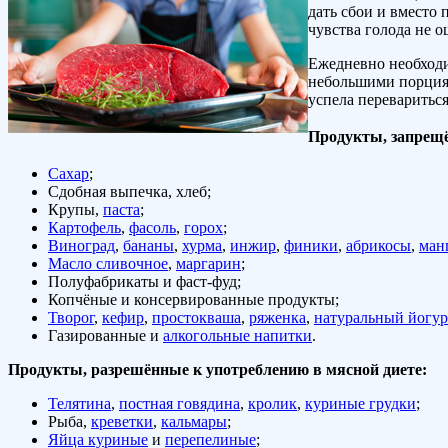
дать сбои и вместо 
чувства голода не о
Ежедневно необходи
небольшими порциям
успела перевариться
Продукты, запрещё
Сахар
;
Сдобная выпечка, хлеб;
Крупы,
паста
;
Картофель
,
фасоль
,
горох
;
Виноград
,
бананы
,
хурма
,
инжир
,
финики
,
абрикосы
,
ман
Масло сливочное
,
маргарин
;
Полуфабрикаты и фаст-фуд;
Копчёные и консервированные продукты;
Творог
,
кефир
,
простокваша
,
ряженка
,
натуральный йогур
Газированные и
алкогольные напитки
.
Продукты, разрешённые к употреблению в мясной диете:
Телятина
,
постная говядина
,
кролик
,
куриные грудки
;
Рыба,
креветки
,
кальмары
;
Яйца куриные
и
перепелиные
;