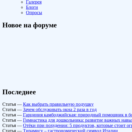
Галерея
Блоги
Опросы
Новое на форуме
Последнее
Статья
—
Как выбрать правильную подушку
Статья
—
Зачем обслуживать окна 2 раза в год
Статья
—
Гарциния камбоджийская: природный помощник в б
Статья
—
Гимнастика для дошкольника: развитие важных навы
Статья
—
Отёки при похудении: 5 продуктов, которые стоит о
Статья
—
Тирамису – гастрономический символ Италии