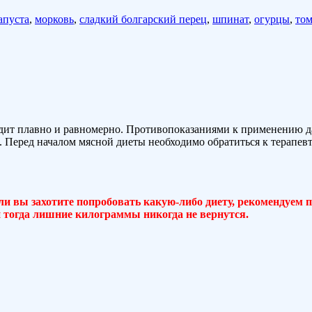
апуста
,
морковь
,
сладкий болгарский перец
,
шпинат
,
огурцы
,
то
уходит плавно и равномерно. Противопоказаниями к применению 
 Перед началом мясной диеты необходимо обратиться к терапев
ли вы захотите попробовать какую-либо диету, рекомендуем 
 и тогда лишние килограммы никогда не вернутся.