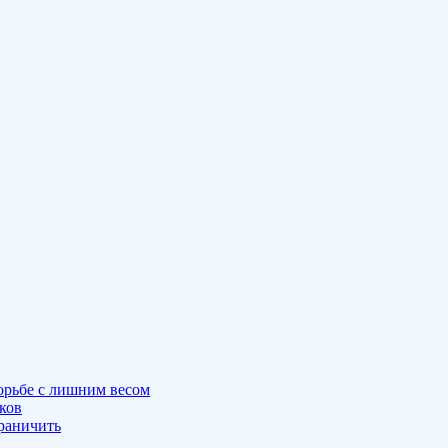
орьбе с лишним весом
ков
граничить