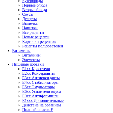
Бутерброды
Первые блюда
Вторые блюда
Соусы
Десерты
Выпечка
Напитки
Все рецепты
Новые рецепты
Карточки рецептов
Рецепты пользователей
Витамины
Витамины
Элементы
Пищевые добавки
E1xx Красители
E2xx Консерванты
E3xx Антиоксиданты
E4xx Стабилизаторы
E5xx Эмульгаторы
E6xx Усилители вкуса
E9xx Антифламинги
E1xxx Дополнительные
Действие на организм
Полный список E