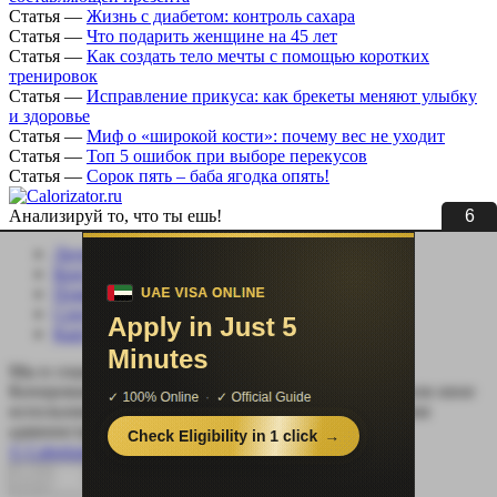
Статья
—
Жизнь с диабетом: контроль сахара
Статья
—
Что подарить женщине на 45 лет
Статья
—
Как создать тело мечты с помощью коротких
тренировок
Статья
—
Исправление прикуса: как брекеты меняют улыбку
и здоровье
Статья
—
Миф о «широкой кости»: почему вес не уходит
Статья
—
Топ 5 ошибок при выборе перекусов
Статья
—
Сорок пять – баба ягодка опять!
4
Анализируй то, что ты ешь!
Личный кабинет
Контакты
Помощь сайту
Соцсети
Карта сайта
Мы в социальных сетях:
Копирование, перепечатка (целиком или частично) или иное
использование материала без письменного разрешения
администрации сайта Calorizator.ru не допускается.
© Calorizator.ru 2008-2026