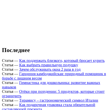
Последнее
Статья
—
Как поддержать близкого, который бросает курить
Статья
—
Как выбрать правильную подушку
Статья
—
Зачем обслуживать окна 2 раза в год
Статья
—
Гарциния камбоджийская: природный помощник в
борьбе с лишним весом
Статья
—
Гимнастика для дошкольника: развитие важных
навыков
Статья
—
Отёки при похудении: 5 продуктов, которые стоит
ограничить
Статья
—
Тирамису – гастрономический символ Италии
Статья
—
Как подарочная упаковка стала обязательной
составляющей презента