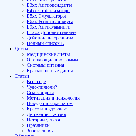
E3xx Антиоксиданты
E4xx Стабилизаторы
E5xx Эмульгаторы
E6xx Усилители вкуса
E9xx Антифламинги
E1xxx Дополнительные
Действие на организм
Полный список E
Диеты
Медицинские диеты
Очищающие программы
Системы питания
Краткосрочные диеты
Статьи
Всё о еде
Чудо-пилюли?
Семья и дети
Мотивация и психология
Похудение с расчётом
Красота и здоровье
Движение – жизнь
Истории успеха
Праздники
Знаете ли вы