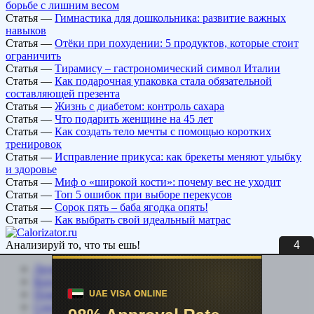
борьбе с лишним весом
Статья
—
Гимнастика для дошкольника: развитие важных
навыков
Статья
—
Отёки при похудении: 5 продуктов, которые стоит
ограничить
Статья
—
Тирамису – гастрономический символ Италии
Статья
—
Как подарочная упаковка стала обязательной
составляющей презента
Статья
—
Жизнь с диабетом: контроль сахара
Статья
—
Что подарить женщине на 45 лет
Статья
—
Как создать тело мечты с помощью коротких
тренировок
Статья
—
Исправление прикуса: как брекеты меняют улыбку
и здоровье
Статья
—
Миф о «широкой кости»: почему вес не уходит
Статья
—
Топ 5 ошибок при выборе перекусов
Статья
—
Сорок пять – баба ягодка опять!
Статья
—
Как выбрать свой идеальный матрас
3
Анализируй то, что ты ешь!
Личный кабинет
Контакты
Помощь сайту
Соцсети