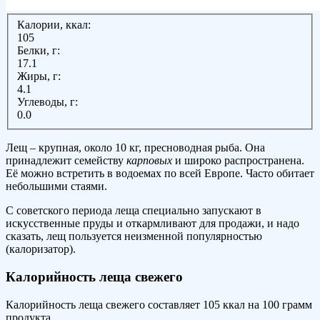
Калории, ккал:
105
Белки, г:
17.1
Жиры, г:
4.1
Углеводы, г:
0.0
Лещ – крупная, около 10 кг, пресноводная рыба. Она
принадлежит семейству
карповых
и широко распространена.
Её можно встретить в водоемах по всей Европе. Часто обитает
небольшими стаями.
С советского периода леща специально запускают в
искусственные пруды и откармливают для продажи, и надо
сказать, лещ пользуется неизменной популярностью
(калоризатор).
Калорийность леща свежего
Калорийность леща свежего составляет 105 ккал на 100 грамм
продукта.