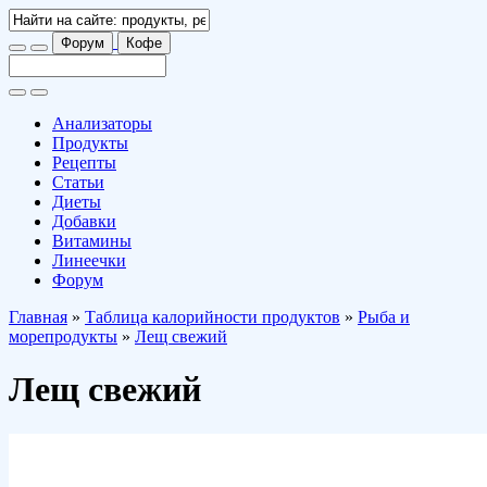
Форум
Кофе
Анализаторы
Продукты
Рецепты
Статьи
Диеты
Добавки
Витамины
Линеечки
Форум
Главная
»
Таблица калорийности продуктов
»
Рыба и
морепродукты
»
Лещ свежий
Лещ свежий