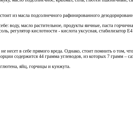
остоит из масла подсолнечного рафинированного дезодорированн
ебе: воду, масло растительное, продукты яичные, паста горчична
 соль, регулятор кислотности - кислота уксусная, стабилизатор Е
е несет в себе прямого вреда. Однако, стоит помнить о том, что
орции содержится 44 грамма углеводов, из которых 7 грамм – са
 глютена, яйц, горчицы и кунжута.