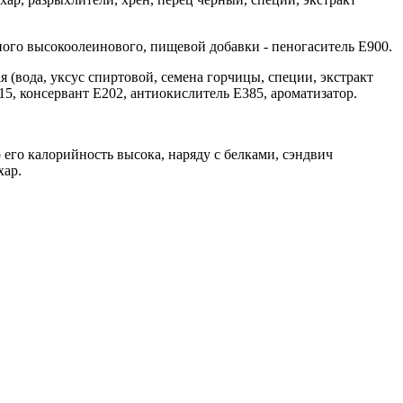
ого высокоолеинового, пищевой добавки - пеногаситель Е900.
я (вода, уксус спиртовой, семена горчицы, специи, экстракт
415, консервант Е202, антиокислитель Е385, ароматизатор.
 его калорийность высока, наряду с белками, сэндвич
хар.