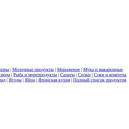
жиры
|
Молочные продукты
|
Мороженое
|
Мука и макаронные
блюда
|
Рыба и морепродукты
|
Салаты
|
Снэки
|
Соки и компоты
лад
|
Ягоды
|
Яйца
|
Японская кухня
|
Полный список продуктов