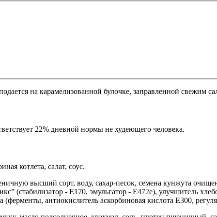
 подается на карамелизованной булочке, заправленной свежим с
ответствует 22% дневной нормы не худеющего человека.
ная котлета, салат, соус.
еничную высший сорт, воду, сахар-песок, семена кунжута очище
” (стабилизатор - Е170, эмульгатор - Е472е), улучшитель хлеб
а (ферменты, антиокислитель аскорбиновая кислота Е300, регуля
, муку, масло подсолнечное, крахмал, соль, глютен пшеничный, са