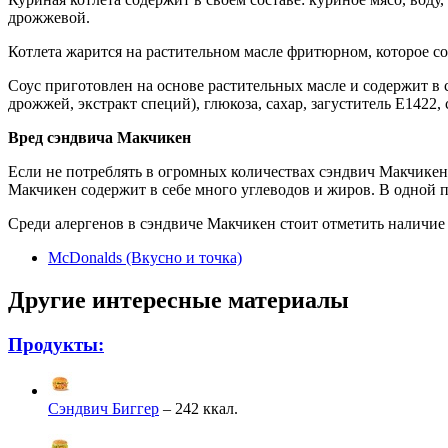
дрожжевой.
Котлета жарится на растительном масле фритюрном, которое с
Соус приготовлен на основе растительных масле и содержит в с
дрожжей, экстракт специй), глюкоза, сахар, загуститель Е1422,
Вред сэндвича Макчикен
Если не потреблять в огромных количествах сэндвич Макчикен н
Макчикен содержит в себе много углеводов и жиров. В одной п
Среди алергенов
в
сэндвиче
Макчикен
стоит отметить наличие
McDonalds (Вкусно и точка)
Другие интересные материалы
Продукты:
Сэндвич Биггер
– 242 ккал.