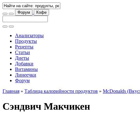
Форум
Кофе
Анализаторы
Продукты
Рецепты
Статьи
Диеты
Добавки
Витамины
Линеечки
Форум
Главная
»
Таблица калорийности продуктов
»
McDonalds (Вкус
Сэндвич Макчикен