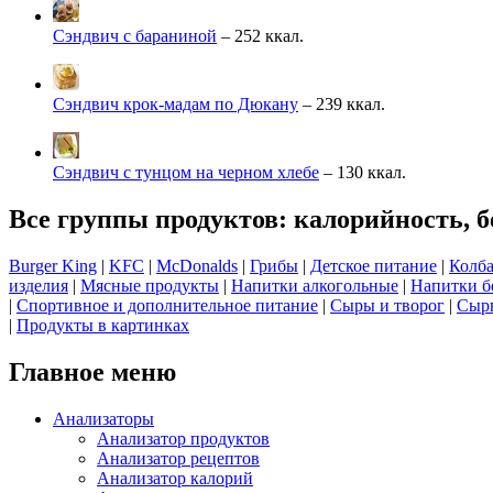
Сэндвич с бараниной
– 252 ккал.
Сэндвич крок-мадам по Дюкану
– 239 ккал.
Сэндвич с тунцом на черном хлебе
– 130 ккал.
Все группы продуктов: калорийность, б
Burger King
|
KFC
|
McDonalds
|
Грибы
|
Детское питание
|
Колба
изделия
|
Мясные продукты
|
Напитки алкогольные
|
Напитки б
|
Спортивное и дополнительное питание
|
Сыры и творог
|
Сырь
|
Продукты в картинках
Главное меню
Анализаторы
Анализатор продуктов
Анализатор рецептов
Анализатор калорий