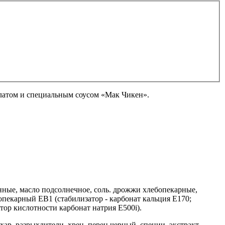
алатом и специальным соусом «Мак Чикен».
нные, масло подсолнечное, соль. дрожжи хлебопекарные,
опекарный EB1 (стабилизатор - карбонат кальция E170;
тор кислотности карбонат натрия Е500i).
хар, разрыхлители, хрен, перец черный, специи, экстракт