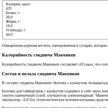
Калории, ккал:
435
Белки, г:
20.0
Жиры, г:
19.0
Углеводы, г:
44.0
Обжаренная куриная котлета, панированная в сухарях, которая
Калорийность сэндвича Макчикен
Калорийность сэндвича Макчикен составляет 435 ккал, что со
Состав и польза сэндвича Макчикен
В составе сэндвича Макчикен: булочка с кунжутом, большая кури
Булочка для гамбургеров с кунжутом содержит в себе: муку пш
глютен пшеничный сухой, улучшитель хлебопекарный “Мажемикс
эмульгатор - E472e), технологические вспомогательные средств
Куриная котлета содержит в своем составе: куриное мясо, воду