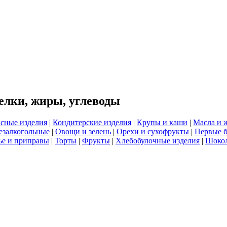
елки, жиры, углеводы
сные изделия
|
Кондитерские изделия
|
Крупы и каши
|
Масла и 
езалкогольные
|
Овощи и зелень
|
Орехи и сухофрукты
|
Первые 
е и приправы
|
Торты
|
Фрукты
|
Хлебобулочные изделия
|
Шоко