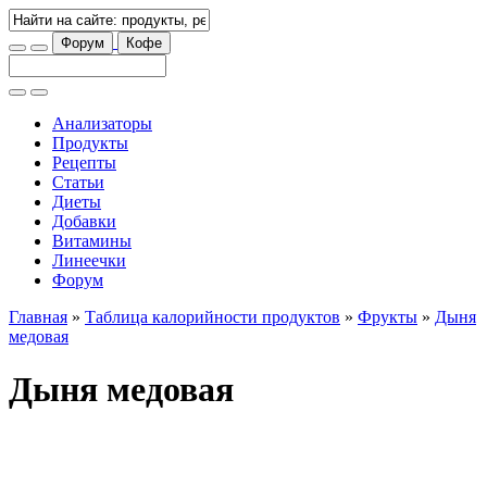
Форум
Кофе
Анализаторы
Продукты
Рецепты
Статьи
Диеты
Добавки
Витамины
Линеечки
Форум
Главная
»
Таблица калорийности продуктов
»
Фрукты
»
Дыня
медовая
Дыня медовая