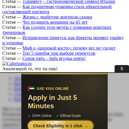
Статья
—
Тирамису – гастрономический символ Италии
Статья
—
Как подарочная упаковка стала обязательной
составляющей презента
Статья
—
Жизнь с диабетом: контроль сахара
Статья
—
Что подарить женщине на 45 лет
Статья
—
Как создать тело мечты с помощью коротких
тренировок
Статья
—
Исправление прикуса: как брекеты меняют улыбку
и здоровье
Статья
—
Миф о «широкой кости»: почему вес не уходит
Статья
—
Топ 5 ошибок при выборе перекусов
Статья
—
Сорок пять – баба ягодка опять!
5
Анализируй то, что ты ешь!
Личный кабинет
Контакты
Помощь сайту
Соцсети
Карта сайта
Мы в социальных сетях:
Копирование, перепечатка (целиком или частично) или иное
использование материала без письменного разрешения
администрации сайта Calorizator.ru не допускается.