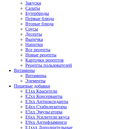
Закуски
Салаты
Бутерброды
Первые блюда
Вторые блюда
Соусы
Десерты
Выпечка
Напитки
Все рецепты
Новые рецепты
Карточки рецептов
Рецепты пользователей
Витамины
Витамины
Элементы
Пищевые добавки
E1xx Красители
E2xx Консерванты
E3xx Антиоксиданты
E4xx Стабилизаторы
E5xx Эмульгаторы
E6xx Усилители вкуса
E9xx Антифламинги
E1xxx Дополнительные