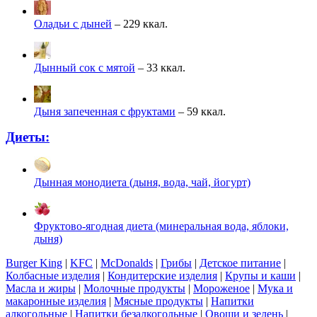
Оладьи с дыней
– 229 ккал.
Дынный сок с мятой
– 33 ккал.
Дыня запеченная с фруктами
– 59 ккал.
Диеты:
Дынная монодиета (дыня, вода, чай, йогурт)
Фруктово-ягодная диета (минеральная вода, яблоки,
дыня)
Burger King
|
KFC
|
McDonalds
|
Грибы
|
Детское питание
|
Колбасные изделия
|
Кондитерские изделия
|
Крупы и каши
|
Масла и жиры
|
Молочные продукты
|
Мороженое
|
Мука и
макаронные изделия
|
Мясные продукты
|
Напитки
алкогольные
|
Напитки безалкогольные
|
Овощи и зелень
|