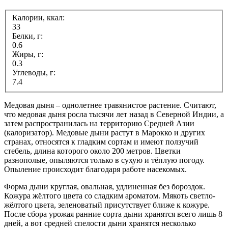
Калории, ккал:
33
Белки, г:
0.6
Жиры, г:
0.3
Углеводы, г:
7.4
Медовая дыня – однолетнее травянистое растение. Считают,
что медовая дыня росла тысячи лет назад в Северной Индии, а
затем распространилась на территорию Средней Азии
(калоризатор). Медовые дыни растут в Марокко и других
странах, относятся к гладким сортам и имеют ползучий
стебель, длина которого около 200 метров. Цветки
разнополые, опыляются только в сухую и тёплую погоду.
Опыление происходит благодаря работе насекомых.
Форма дыни круглая, овальная, удлиненная без бороздок.
Кожура жёлтого цвета со сладким ароматом. Мякоть светло-
жёлтого цвета, зеленоватый присутствует ближе к кожуре.
После сбора урожая ранние сорта дыни хранятся всего лишь 8
дней, а вот средней спелости дыни хранятся несколько