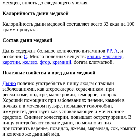
месяцев, вплоть до следующего урожая.
Калорийность дыни медовой
Калорийность дыни медовой составляет всего 33 ккал на 100
грамм продукта.
Состав дыни медовой
Дыня содержит большое количество витаминов
РР
,
А
, и
особенно
С
. Много полезных веществ:
калий
,
марганец
,
каротин
,
железо
,
фтор
,
кремний
, богата клетчаткой.
Полезные свойства и вред дыни медовой
Дыню
полезно употреблять в пищу людям с такими
заболеваниями, как атеросклероз, сердечникам, при
ревматизме, подагре, малокровии, геморрое, запорах.
Хороший помощник при заболеваниях печени, камней в
почках и в мочевом пузыре, повышает гемоглобин,
иммунитет, действует как успокаивающее и мочегонное
средство. Снижает холестерин, повышает остроту зрения. В
пищу употребляют свежие дыни, но можно из них
приготовить варенье, повидло, джемы, мармелад, сок, компот
и конечно же дынный мёд.