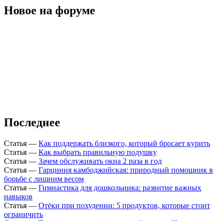
Новое на форуме
Последнее
Статья
—
Как поддержать близкого, который бросает курить
Статья
—
Как выбрать правильную подушку
Статья
—
Зачем обслуживать окна 2 раза в год
Статья
—
Гарциния камбоджийская: природный помощник в
борьбе с лишним весом
Статья
—
Гимнастика для дошкольника: развитие важных
навыков
Статья
—
Отёки при похудении: 5 продуктов, которые стоит
ограничить