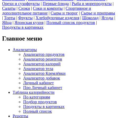
Орехи и сухофрукты
|
Первые блюда
|
Рыба и морепродукты
|
Салаты
|
Снэки
|
Соки и компоты
|
Спортивное и
дополнительное питание
|
Сыры и творог
|
Сырье и приправы
|
Торты
|
Фрукты
|
Хлебобулочные изделия
|
Шоколад
|
Ягоды
|
Яйца
|
Японская кухня
|
Полный список продуктов
|
Продукты в картинках
Главное меню
Анализаторы
Анализатор продуктов
Анализатор рецептов
Анализатор калорий
Анализатор тела
Анализатор Кремлёвки
Анализатор добавок
Личный кабинет
Про Личный кабинет
Таблица калорийности
По категориям
Подбор продуктов
Продукты в картинках
Полный список
Рецепты