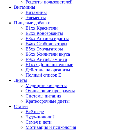
Рецепты пользователей
Витамины
Витамины
Элементы
Пищевые добавки
E1xx Красители
E2xx Консерванты
E3xx Антиоксиданты
E4xx Стабилизаторы
E5xx Эмульгаторы
E6xx Усилители вкуса
E9xx Антифламинги
E1xxx Дополнительные
Действие на организм
Полный список E
Диеты
Медицинские диеты
Очищающие программы
Системы питания
Краткосрочные диеты
Статьи
Всё о еде
Чудо-пилюли?
Семья и дети
Мотивация и психология