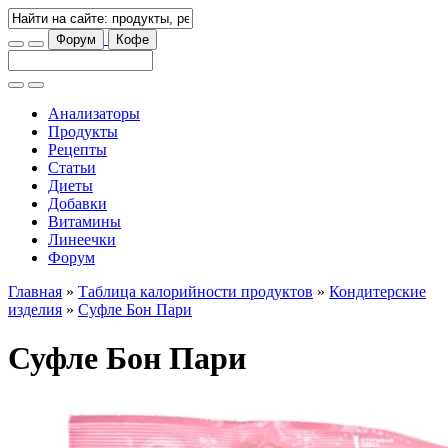
Форум
Кофе
Анализаторы
Продукты
Рецепты
Статьи
Диеты
Добавки
Витамины
Линеечки
Форум
Главная
»
Таблица калорийности продуктов
»
Кондитерские
изделия
»
Суфле Бон Пари
Суфле Бон Пари