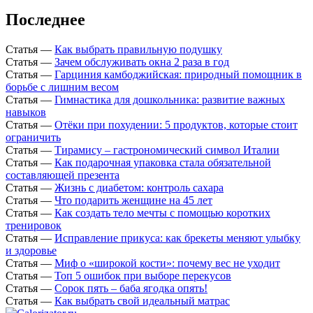
Последнее
Статья
—
Как выбрать правильную подушку
Статья
—
Зачем обслуживать окна 2 раза в год
Статья
—
Гарциния камбоджийская: природный помощник в
борьбе с лишним весом
Статья
—
Гимнастика для дошкольника: развитие важных
навыков
Статья
—
Отёки при похудении: 5 продуктов, которые стоит
ограничить
Статья
—
Тирамису – гастрономический символ Италии
Статья
—
Как подарочная упаковка стала обязательной
составляющей презента
Статья
—
Жизнь с диабетом: контроль сахара
Статья
—
Что подарить женщине на 45 лет
Статья
—
Как создать тело мечты с помощью коротких
тренировок
Статья
—
Исправление прикуса: как брекеты меняют улыбку
и здоровье
Статья
—
Миф о «широкой кости»: почему вес не уходит
Статья
—
Топ 5 ошибок при выборе перекусов
Статья
—
Сорок пять – баба ягодка опять!
Статья
—
Как выбрать свой идеальный матрас