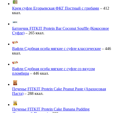
Крем суфле Егорьевская ФКГ Постный с грибами
– 412
ккал.
Батончик FITKIT Protein Bar Coconut Souffle (Кокосовое
Суфле)
– 265 ккал.
Вафли Сдобная особа мягкие с суфле классические
– 446
ккал.
Вафли Сдобная особа мягкие с суфле со вкусом
пломбира
– 446 ккал.
Печенье FITKIT Protein Cake Peanut Paste (Арахисовая
Паста)
– 288 ккал.
Печенье FITKIT Protein Cake Banana Pudding