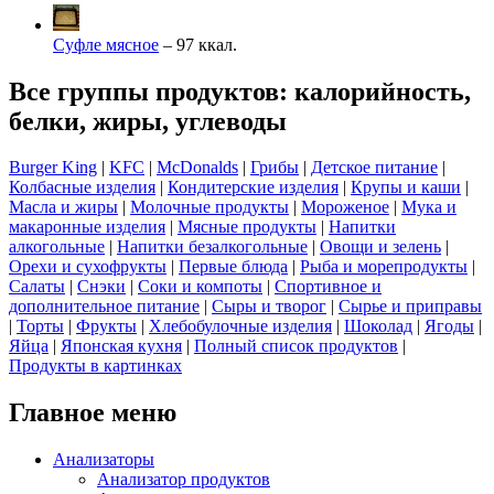
Суфле мясное
– 97 ккал.
Все группы продуктов: калорийность,
белки, жиры, углеводы
Burger King
|
KFC
|
McDonalds
|
Грибы
|
Детское питание
|
Колбасные изделия
|
Кондитерские изделия
|
Крупы и каши
|
Масла и жиры
|
Молочные продукты
|
Мороженое
|
Мука и
макаронные изделия
|
Мясные продукты
|
Напитки
алкогольные
|
Напитки безалкогольные
|
Овощи и зелень
|
Орехи и сухофрукты
|
Первые блюда
|
Рыба и морепродукты
|
Салаты
|
Снэки
|
Соки и компоты
|
Спортивное и
дополнительное питание
|
Сыры и творог
|
Сырье и приправы
|
Торты
|
Фрукты
|
Хлебобулочные изделия
|
Шоколад
|
Ягоды
|
Яйца
|
Японская кухня
|
Полный список продуктов
|
Продукты в картинках
Главное меню
Анализаторы
Анализатор продуктов