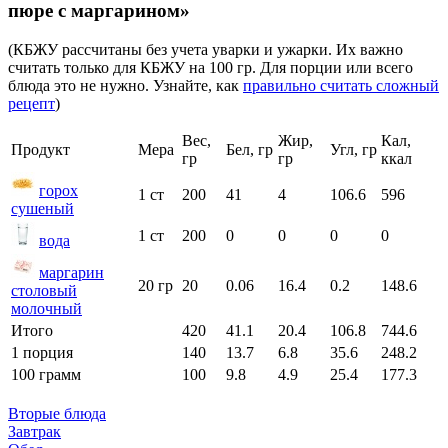
пюре с маргарином»
(КБЖУ рассчитаны без учета уварки и ужарки. Их важно
считать только для КБЖУ на 100 гр. Для порции или всего
блюда это не нужно. Узнайте, как
правильно считать сложный
рецепт
)
Вес,
Жир,
Кал,
Продукт
Мера
Бел, гр
Угл, гр
гр
гр
ккал
горох
1 ст
200
41
4
106.6
596
сушеный
1 ст
200
0
0
0
0
вода
маргарин
20 гр
20
0.06
16.4
0.2
148.6
столовый
молочный
Итого
420
41.1
20.4
106.8
744.6
1 порция
140
13.7
6.8
35.6
248.2
100 грамм
100
9.8
4.9
25.4
177.3
Вторые блюда
Завтрак