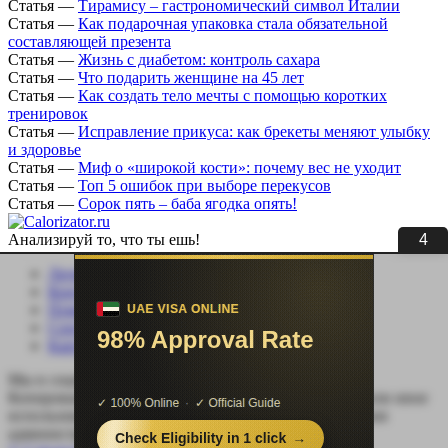
Статья
—
Тирамису – гастрономический символ Италии
Статья
—
Как подарочная упаковка стала обязательной
составляющей презента
Статья
—
Жизнь с диабетом: контроль сахара
Статья
—
Что подарить женщине на 45 лет
Статья
—
Как создать тело мечты с помощью коротких
тренировок
Статья
—
Исправление прикуса: как брекеты меняют улыбку
и здоровье
Статья
—
Миф о «широкой кости»: почему вес не уходит
Статья
—
Топ 5 ошибок при выборе перекусов
Статья
—
Сорок пять – баба ягодка опять!
3
Анализируй то, что ты ешь!
Личный кабинет
Контакты
Помощь сайту
Соцсети
Карта сайта
Мы в социальных сетях:
Копирование, перепечатка (целиком или частично) или иное
использование материала без письменного разрешения
администрации сайта Calorizator.ru не допускается.