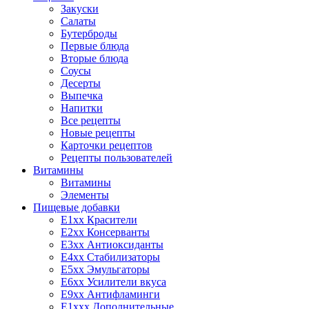
Закуски
Салаты
Бутерброды
Первые блюда
Вторые блюда
Соусы
Десерты
Выпечка
Напитки
Все рецепты
Новые рецепты
Карточки рецептов
Рецепты пользователей
Витамины
Витамины
Элементы
Пищевые добавки
E1xx Красители
E2xx Консерванты
E3xx Антиоксиданты
E4xx Стабилизаторы
E5xx Эмульгаторы
E6xx Усилители вкуса
E9xx Антифламинги
E1xxx Дополнительные