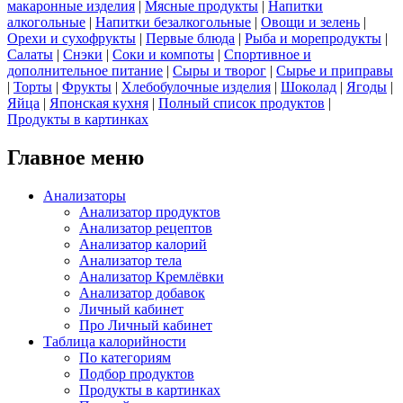
макаронные изделия
|
Мясные продукты
|
Напитки
алкогольные
|
Напитки безалкогольные
|
Овощи и зелень
|
Орехи и сухофрукты
|
Первые блюда
|
Рыба и морепродукты
|
Салаты
|
Снэки
|
Соки и компоты
|
Спортивное и
дополнительное питание
|
Сыры и творог
|
Сырье и приправы
|
Торты
|
Фрукты
|
Хлебобулочные изделия
|
Шоколад
|
Ягоды
|
Яйца
|
Японская кухня
|
Полный список продуктов
|
Продукты в картинках
Главное меню
Анализаторы
Анализатор продуктов
Анализатор рецептов
Анализатор калорий
Анализатор тела
Анализатор Кремлёвки
Анализатор добавок
Личный кабинет
Про Личный кабинет
Таблица калорийности
По категориям
Подбор продуктов
Продукты в картинках