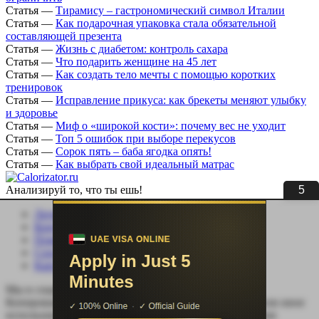
Статья
—
Тирамису – гастрономический символ Италии
Статья
—
Как подарочная упаковка стала обязательной
составляющей презента
Статья
—
Жизнь с диабетом: контроль сахара
Статья
—
Что подарить женщине на 45 лет
Статья
—
Как создать тело мечты с помощью коротких
тренировок
Статья
—
Исправление прикуса: как брекеты меняют улыбку
и здоровье
Статья
—
Миф о «широкой кости»: почему вес не уходит
Статья
—
Топ 5 ошибок при выборе перекусов
Статья
—
Сорок пять – баба ягодка опять!
Статья
—
Как выбрать свой идеальный матрас
5
Анализируй то, что ты ешь!
Личный кабинет
Контакты
Помощь сайту
Соцсети
Карта сайта
Мы в социальных сетях:
Копирование, перепечатка (целиком или частично) или иное
использование материала без письменного разрешения