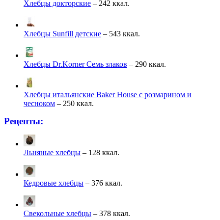
Хлебцы докторские
– 242 ккал.
Хлебцы Sunfill детские
– 543 ккал.
Хлебцы Dr.Korner Семь злаков
– 290 ккал.
Хлебцы итальянские Baker House с розмарином и
чесноком
– 250 ккал.
Рецепты:
Льняные хлебцы
– 128 ккал.
Кедровые хлебцы
– 376 ккал.
Свекольные хлебцы
– 378 ккал.