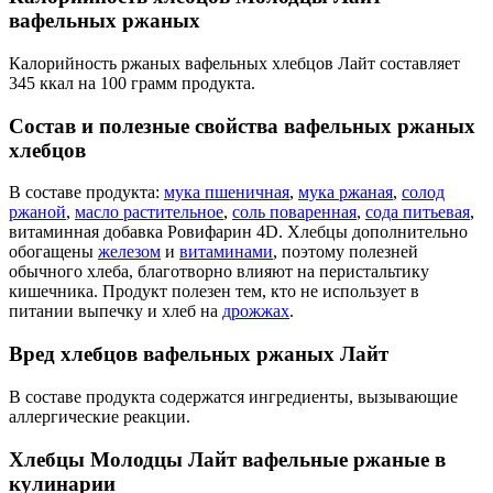
вафельных ржаных
Калорийность ржаных вафельных хлебцов Лайт составляет
345 ккал на 100 грамм продукта.
Состав и полезные свойства вафельных ржаных
хлебцов
В составе продукта:
мука пшеничная
,
мука ржаная
,
солод
ржаной
,
масло растительное
,
соль поваренная
,
сода питьевая
,
витаминная добавка Ровифарин 4D. Хлебцы дополнительно
обогащены
железом
и
витаминами
, поэтому полезней
обычного хлеба, благотворно влияют на перистальтику
кишечника. Продукт полезен тем, кто не использует в
питании выпечку и хлеб на
дрожжах
.
Вред хлебцов вафельных ржаных Лайт
В составе продукта содержатся ингредиенты, вызывающие
аллергические реакции.
Хлебцы Молодцы Лайт вафельные ржаные в
кулинарии