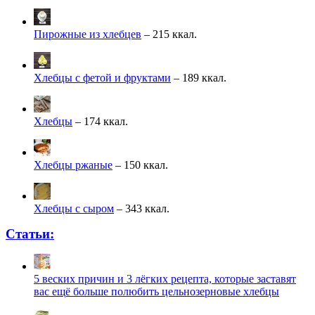
Пирожные из хлебцев
– 215 ккал.
Хлебцы с фетой и фруктами
– 189 ккал.
Хлебцы
– 174 ккал.
Хлебцы ржаные
– 150 ккал.
Хлебцы с сыром
– 343 ккал.
Статьи:
5 веских причин и 3 лёгких рецепта, которые заставят
вас ещё больше полюбить цельнозерновые хлебцы