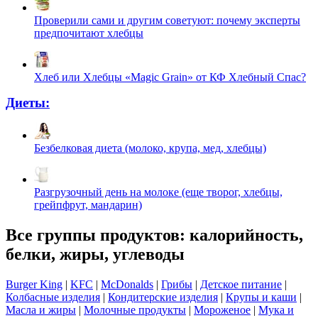
Проверили сами и другим советуют: почему эксперты
предпочитают хлебцы
Хлеб или Хлебцы «Magic Grain» от КФ Хлебный Спас?
Диеты:
Безбелковая диета (молоко, крупа, мед, хлебцы)
Разгрузочный день на молоке (еще творог, хлебцы,
грейпфрут, мандарин)
Все группы продуктов: калорийность,
белки, жиры, углеводы
Burger King
|
KFC
|
McDonalds
|
Грибы
|
Детское питание
|
Колбасные изделия
|
Кондитерские изделия
|
Крупы и каши
|
Масла и жиры
|
Молочные продукты
|
Мороженое
|
Мука и