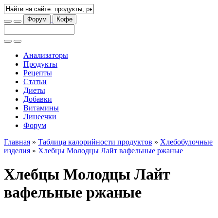
Форум
Кофе
Анализаторы
Продукты
Рецепты
Статьи
Диеты
Добавки
Витамины
Линеечки
Форум
Главная
»
Таблица калорийности продуктов
»
Хлебобулочные
изделия
»
Хлебцы Молодцы Лайт вафельные ржаные
Хлебцы Молодцы Лайт
вафельные ржаные