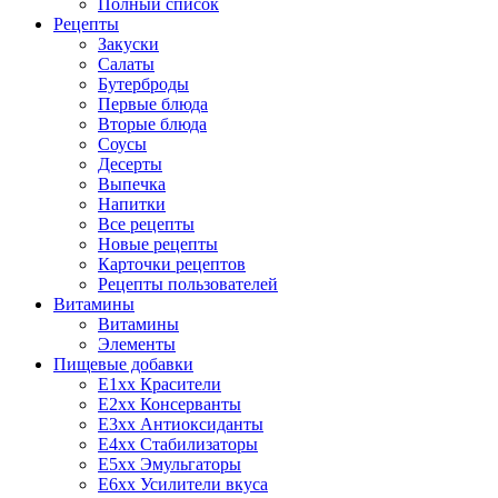
Полный список
Рецепты
Закуски
Салаты
Бутерброды
Первые блюда
Вторые блюда
Соусы
Десерты
Выпечка
Напитки
Все рецепты
Новые рецепты
Карточки рецептов
Рецепты пользователей
Витамины
Витамины
Элементы
Пищевые добавки
E1xx Красители
E2xx Консерванты
E3xx Антиоксиданты
E4xx Стабилизаторы
E5xx Эмульгаторы
E6xx Усилители вкуса