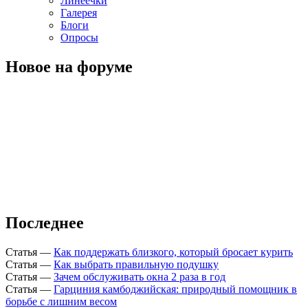
Линеечки
Галерея
Блоги
Опросы
Новое на форуме
Последнее
Статья
—
Как поддержать близкого, который бросает курить
Статья
—
Как выбрать правильную подушку
Статья
—
Зачем обслуживать окна 2 раза в год
Статья
—
Гарциния камбоджийская: природный помощник в
борьбе с лишним весом