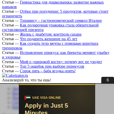
Статья
—
Гимнастика для дошкольника: развитие важных
навыков
Статья
—
Отёки при похудении: 5 продуктов, которые стоит
ограничить
Статья
—
Тирамису – гастрономический символ Италии
Статья
—
Как подарочная упаковка стала обязательной
составляющей презента
Статья
—
Жизнь с диабетом: контроль сахара
Статья
—
Что подарить женщине на 45 лет
Статья
—
Как создать тело мечты с помощью коротких
тренировок
Статья
—
Исправление прикуса: как брекеты меняют улыбку
и здоровье
Статья
—
Миф о «широкой кости»: почему вес не уходит
Статья
—
Топ 5 ошибок при выборе перекусов
Статья
—
Сорок пять – баба ягодка опять!
Анализируй то, что ты ешь!
5
Личный кабинет
Контакты
Помощь сайту
Соцсети
Карта сайта