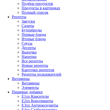
Подбор продуктов
Продукты в картинках
Полный список
Рецепты
Закуски
Салаты
Бутерброды
Первые блюда
Вторые блюда
Соусы
Десерты
Выпечка
Напитки
Все рецепты
Новые рецепты
Карточки рецептов
Рецепты пользователей
Витамины
Витамины
Элементы
Пищевые добавки
E1xx Красители
E2xx Консерванты
E3xx Антиоксиданты
E4xx Стабилизаторы