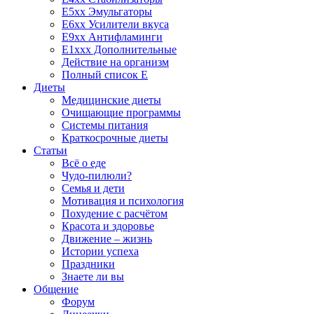
E5xx Эмульгаторы
E6xx Усилители вкуса
E9xx Антифламинги
E1xxx Дополнительные
Действие на организм
Полный список E
Диеты
Медицинские диеты
Очищающие программы
Системы питания
Краткосрочные диеты
Статьи
Всё о еде
Чудо-пилюли?
Семья и дети
Мотивация и психология
Похудение с расчётом
Красота и здоровье
Движение – жизнь
Истории успеха
Праздники
Знаете ли вы
Общение
Форум