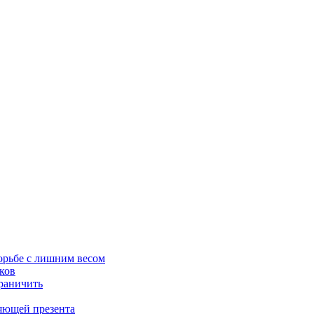
орьбе с лишним весом
ков
граничить
ляющей презента