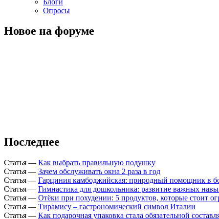
Блоги
Опросы
Новое на форуме
Последнее
Статья
—
Как выбрать правильную подушку
Статья
—
Зачем обслуживать окна 2 раза в год
Статья
—
Гарциния камбоджийская: природный помощник в б
Статья
—
Гимнастика для дошкольника: развитие важных навы
Статья
—
Отёки при похудении: 5 продуктов, которые стоит о
Статья
—
Тирамису – гастрономический символ Италии
Статья
—
Как подарочная упаковка стала обязательной состав