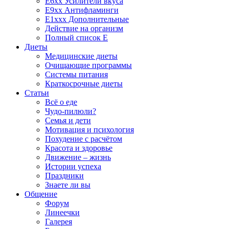
E6xx Усилители вкуса
E9xx Антифламинги
E1xxx Дополнительные
Действие на организм
Полный список E
Диеты
Медицинские диеты
Очищающие программы
Системы питания
Краткосрочные диеты
Статьи
Всё о еде
Чудо-пилюли?
Семья и дети
Мотивация и психология
Похудение с расчётом
Красота и здоровье
Движение – жизнь
Истории успеха
Праздники
Знаете ли вы
Общение
Форум
Линеечки
Галерея