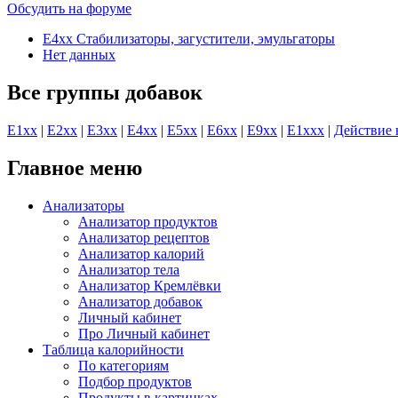
Обсудить на форуме
E4xx Стабилизаторы, загустители, эмульгаторы
Нет данных
Все группы добавок
E1хх
|
E2хх
|
E3хх
|
E4хх
|
E5хх
|
E6хх
|
E9хх
|
E1xхх
|
Действие 
Главное меню
Анализаторы
Анализатор продуктов
Анализатор рецептов
Анализатор калорий
Анализатор тела
Анализатор Кремлёвки
Анализатор добавок
Личный кабинет
Про Личный кабинет
Таблица калорийности
По категориям
Подбор продуктов
Продукты в картинках