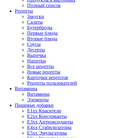
Полный список
Рецепты
Закуски
Салаты
Бутерброды
Первые блюда
Вторые блюда
Соусы
Десерты
Выпечка
Напитки
Все рецепты
Новые рецепты
Карточки рецептов
Рецепты пользователей
Витамины
Витамины
Элементы
Пищевые добавки
E1xx Красители
E2xx Консерванты
E3xx Антиоксиданты
E4xx Стабилизаторы
E5xx Эмульгаторы