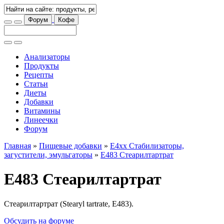
Форум
Кофе
Анализаторы
Продукты
Рецепты
Статьи
Диеты
Добавки
Витамины
Линеечки
Форум
Главная
»
Пищевые добавки
»
E4xx Стабилизаторы,
загустители, эмульгаторы
»
E483 Стеарилтартрат
E483 Стеарилтартрат
Стеарилтартрат (Stearyl tartrate, E483).
Обсудить на форуме