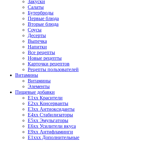
Закуски
Салаты
Бутерброды
Первые блюда
Вторые блюда
Соусы
Десерты
Выпечка
Напитки
Все рецепты
Новые рецепты
Карточки рецептов
Рецепты пользователей
Витамины
Витамины
Элементы
Пищевые добавки
E1xx Красители
E2xx Консерванты
E3xx Антиоксиданты
E4xx Стабилизаторы
E5xx Эмульгаторы
E6xx Усилители вкуса
E9xx Антифламинги
E1xxx Дополнительные