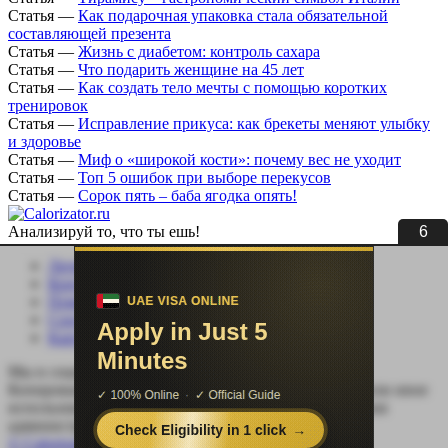
Статья
—
Как подарочная упаковка стала обязательной
составляющей презента
Статья
—
Жизнь с диабетом: контроль сахара
Статья
—
Что подарить женщине на 45 лет
Статья
—
Как создать тело мечты с помощью коротких
тренировок
Статья
—
Исправление прикуса: как брекеты меняют улыбку
и здоровье
Статья
—
Миф о «широкой кости»: почему вес не уходит
Статья
—
Топ 5 ошибок при выборе перекусов
Статья
—
Сорок пять – баба ягодка опять!
6
Анализируй то, что ты ешь!
Личный кабинет
Контакты
Помощь сайту
Соцсети
Карта сайта
Мы в социальных сетях:
Копирование, перепечатка (целиком или частично) или иное
использование материала без письменного разрешения
администрации сайта Calorizator.ru не допускается.
© Calorizator.ru 2008-2026