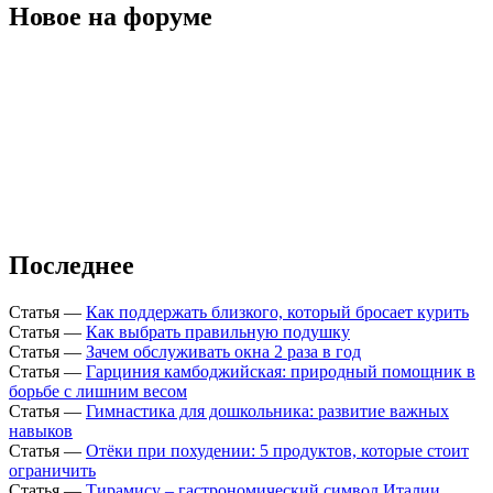
Новое на форуме
Последнее
Статья
—
Как поддержать близкого, который бросает курить
Статья
—
Как выбрать правильную подушку
Статья
—
Зачем обслуживать окна 2 раза в год
Статья
—
Гарциния камбоджийская: природный помощник в
борьбе с лишним весом
Статья
—
Гимнастика для дошкольника: развитие важных
навыков
Статья
—
Отёки при похудении: 5 продуктов, которые стоит
ограничить
Статья
—
Тирамису – гастрономический символ Италии