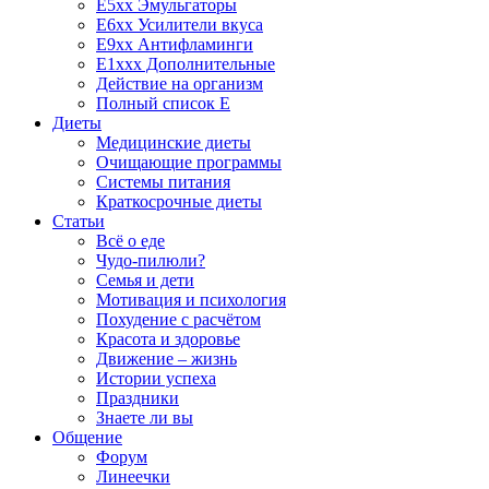
E5xx Эмульгаторы
E6xx Усилители вкуса
E9xx Антифламинги
E1xxx Дополнительные
Действие на организм
Полный список E
Диеты
Медицинские диеты
Очищающие программы
Системы питания
Краткосрочные диеты
Статьи
Всё о еде
Чудо-пилюли?
Семья и дети
Мотивация и психология
Похудение с расчётом
Красота и здоровье
Движение – жизнь
Истории успеха
Праздники
Знаете ли вы
Общение
Форум
Линеечки