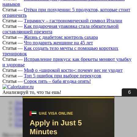
навыков
Статья
—
Отёки при похудении: 5 продуктов, которые стоит
ограничить
Статья
—
Тирамису – гастрономический символ Италии
Статья
—
Как подарочная упаковка стала обязательной
составляющей презента
Статья
—
Жизнь с диабетом: контроль сахара
Статья
—
Что подарить женщине на 45 лет
Статья
—
Как создать тело мечты с помощью коротких
тренировок
Статья
—
Исправление прикуса: как брекеты меняют улыбку
и здоровье
Статья
—
Миф о «широкой кости»: почему вес не уходит
Статья
—
Топ 5 ошибок при выборе перекусов
Статья
—
Сорок пять – баба ягодка опять!
6
Анализируй то, что ты ешь!
Личный кабинет
Контакты
Помощь сайту
Соцсети
Карта сайта
Мы в социальных сетях: