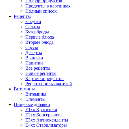
Подбор продуктов
Продукты в картинках
Полный список
Рецепты
Закуски
Салаты
Бутерброды
Первые блюда
Вторые блюда
Соусы
Десерты
Выпечка
Напитки
Все рецепты
Новые рецепты
Карточки рецептов
Рецепты пользователей
Витамины
Витамины
Элементы
Пищевые добавки
E1xx Красители
E2xx Консерванты
E3xx Антиоксиданты
E4xx Стабилизаторы