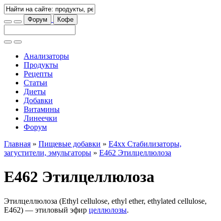
Форум
Кофе
Анализаторы
Продукты
Рецепты
Статьи
Диеты
Добавки
Витамины
Линеечки
Форум
Главная
»
Пищевые добавки
»
E4xx Стабилизаторы,
загустители, эмульгаторы
»
E462 Этилцеллюлоза
E462 Этилцеллюлоза
Этилцеллюлоза (Ethyl cellulose, ethyl ether, ethylated cellulose,
E462) — этиловый эфир
целлюлозы
.