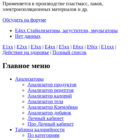
Применяется в производстве пластмасс, лаков,
электроизоляционных материалов и др.
Обсудить на форуме
E4xx Стабилизаторы, загустители, эмульгаторы
Нет данных
E1хх
|
E2хх
|
E3хх
|
E4хх
|
E5хх
|
E6хх
|
E9хх
|
E1xхх
|
Действие на здоровье
|
Полный список
Главное меню
Анализаторы
Анализатор продуктов
Анализатор рецептов
Анализатор калорий
Анализатор тела
Анализатор Кремлёвки
Анализатор добавок
Личный кабинет
Про Личный кабинет
Таблица калорийности
По категориям