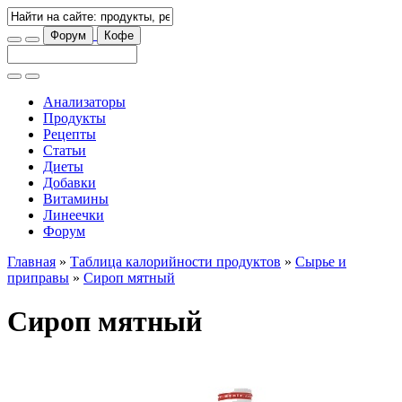
Форум
Кофе
Анализаторы
Продукты
Рецепты
Статьи
Диеты
Добавки
Витамины
Линеечки
Форум
Главная
»
Таблица калорийности продуктов
»
Сырье и
приправы
»
Сироп мятный
Сироп мятный