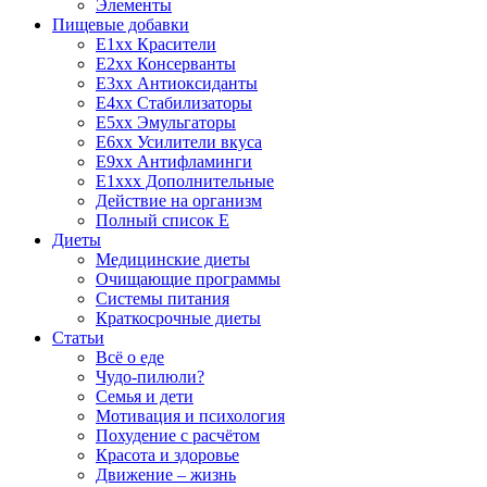
Элементы
Пищевые добавки
E1xx Красители
E2xx Консерванты
E3xx Антиоксиданты
E4xx Стабилизаторы
E5xx Эмульгаторы
E6xx Усилители вкуса
E9xx Антифламинги
E1xxx Дополнительные
Действие на организм
Полный список E
Диеты
Медицинские диеты
Очищающие программы
Системы питания
Краткосрочные диеты
Статьи
Всё о еде
Чудо-пилюли?
Семья и дети
Мотивация и психология
Похудение с расчётом
Красота и здоровье
Движение – жизнь