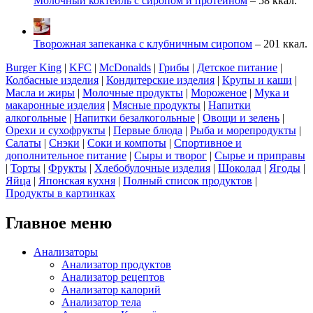
Молочный коктейль с сиропом и протеином
– 58 ккал.
Творожная запеканка с клубничным сиропом
– 201 ккал.
Burger King
|
KFC
|
McDonalds
|
Грибы
|
Детское питание
|
Колбасные изделия
|
Кондитерские изделия
|
Крупы и каши
|
Масла и жиры
|
Молочные продукты
|
Мороженое
|
Мука и
макаронные изделия
|
Мясные продукты
|
Напитки
алкогольные
|
Напитки безалкогольные
|
Овощи и зелень
|
Орехи и сухофрукты
|
Первые блюда
|
Рыба и морепродукты
|
Салаты
|
Снэки
|
Соки и компоты
|
Спортивное и
дополнительное питание
|
Сыры и творог
|
Сырье и приправы
|
Торты
|
Фрукты
|
Хлебобулочные изделия
|
Шоколад
|
Ягоды
|
Яйца
|
Японская кухня
|
Полный список продуктов
|
Продукты в картинках
Главное меню
Анализаторы
Анализатор продуктов
Анализатор рецептов
Анализатор калорий
Анализатор тела