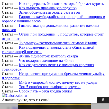
Статья
—
Как поддержать близкого, который бросает курить
Статья
—
Как выбрать правильную подушку
Статья
—
Зачем обслуживать окна 2 раза в год
Статья
—
Гарциния камбоджийская: природный помощник в
борьбе с лишним весом
Статья
—
Гимнастика для дошкольника: развитие важных
навыков
Статья
—
Отёки при похудении: 5 продуктов, которые стоит
ограничить
Статья
—
Тирамису – гастрономический символ Италии
Статья
—
Как подарочная упаковка стала обязательной
составляющей презента
Статья
—
Жизнь с диабетом: контроль сахара
Статья
—
Что подарить женщине на 45 лет
Статья
—
Как создать тело мечты с помощью коротких
тренировок
Статья
—
Исправление прикуса: как брекеты меняют улыбку
и здоровье
Статья
—
Миф о «широкой кости»: почему вес не уходит
Статья
—
Топ 5 ошибок при выборе перекусов
Статья
—
Сорок пять – баба ягодка опять!
6
Анализируй то, что ты ешь!
Личный кабинет