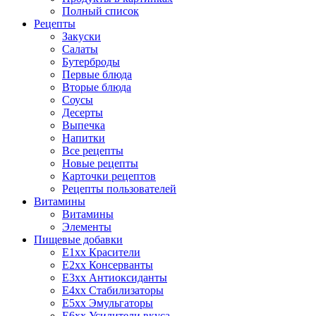
Полный список
Рецепты
Закуски
Салаты
Бутерброды
Первые блюда
Вторые блюда
Соусы
Десерты
Выпечка
Напитки
Все рецепты
Новые рецепты
Карточки рецептов
Рецепты пользователей
Витамины
Витамины
Элементы
Пищевые добавки
E1xx Красители
E2xx Консерванты
E3xx Антиоксиданты
E4xx Стабилизаторы
E5xx Эмульгаторы
E6xx Усилители вкуса