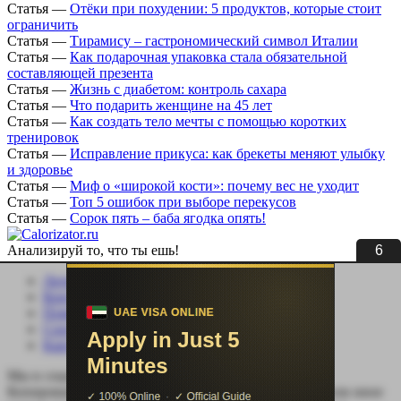
Статья
—
Отёки при похудении: 5 продуктов, которые стоит
ограничить
Статья
—
Тирамису – гастрономический символ Италии
Статья
—
Как подарочная упаковка стала обязательной
составляющей презента
Статья
—
Жизнь с диабетом: контроль сахара
Статья
—
Что подарить женщине на 45 лет
Статья
—
Как создать тело мечты с помощью коротких
тренировок
Статья
—
Исправление прикуса: как брекеты меняют улыбку
и здоровье
Статья
—
Миф о «широкой кости»: почему вес не уходит
Статья
—
Топ 5 ошибок при выборе перекусов
Статья
—
Сорок пять – баба ягодка опять!
5
Анализируй то, что ты ешь!
Личный кабинет
Контакты
Помощь сайту
Соцсети
Карта сайта
Мы в социальных сетях:
Копирование, перепечатка (целиком или частично) или иное