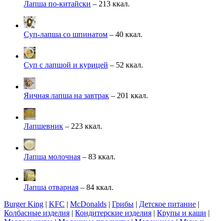
Лапша по-китайски
– 213 ккал.
Суп-лапша со шпинатом
– 40 ккал.
Суп с лапшой и курицей
– 52 ккал.
Яичная лапша на завтрак
– 201 ккал.
Лапшевник
– 223 ккал.
Лапша молочная
– 83 ккал.
Лапша отварная
– 84 ккал.
Burger King
|
KFC
|
McDonalds
|
Грибы
|
Детское питание
|
Колбасные изделия
|
Кондитерские изделия
|
Крупы и каши
|