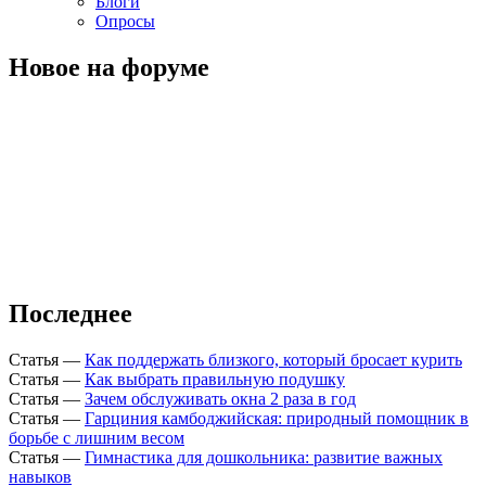
Блоги
Опросы
Новое на форуме
Последнее
Статья
—
Как поддержать близкого, который бросает курить
Статья
—
Как выбрать правильную подушку
Статья
—
Зачем обслуживать окна 2 раза в год
Статья
—
Гарциния камбоджийская: природный помощник в
борьбе с лишним весом
Статья
—
Гимнастика для дошкольника: развитие важных
навыков