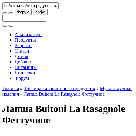
Форум
Кофе
Анализаторы
Продукты
Рецепты
Статьи
Диеты
Добавки
Витамины
Линеечки
Форум
Главная
»
Таблица калорийности продуктов
»
Мука и мучные
изделия
»
Лапша Buitoni La Rasagnole Феттучине
Лапша Buitoni La Rasagnole
Феттучине