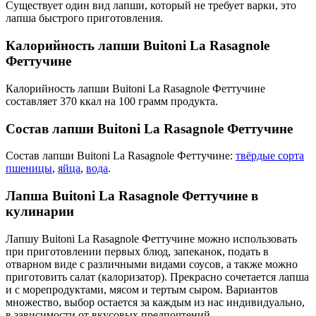
Существует один вид лапши, который не требует варки, это
лапша быстрого приготовления.
Калорийность лапши Buitoni La Rasagnole
Феттучине
Калорийность лапши Buitoni La Rasagnole Феттучине
составляет 370 ккал на 100 грамм продукта.
Состав лапши Buitoni La Rasagnole Феттучине
Состав лапши Buitoni La Rasagnole Феттучине:
твёрдые сорта
пшеницы
,
яйца
,
вода
.
Лапша Buitoni La Rasagnole Феттучине в
кулинарии
Лапшу Buitoni La Rasagnole Феттучине можно использовать
при приготовлении первых блюд, запеканок, подать в
отварном виде с различными видами соусов, а также можно
приготовить салат (калоризатор). Прекрасно сочетается лапша
и с морепродуктами, мясом и тертым сыром. Вариантов
множество, выбор остается за каждым из нас индивидуально,
в зависимости от вкусовых предпочтений.