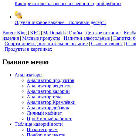
Как приготовить варенье из черноплодной рябины
Одуванчиковое варенье – полезный десерт?
Burger King
|
KFC
|
McDonalds
|
Грибы
|
Детское питание
|
Колба
изделия
|
Мясные продукты
|
Напитки алкогольные
|
Напитки б
|
Спортивное и дополнительное питание
|
Сыры и творог
|
Сырь
|
Продукты в картинках
Главное меню
Анализаторы
Анализатор продуктов
Анализатор рецептов
Анализатор калорий
Анализатор тела
Анализатор Кремлёвки
Анализатор добавок
Личный кабинет
Про Личный кабинет
Таблица калорийности
По категориям
Подбор продуктов