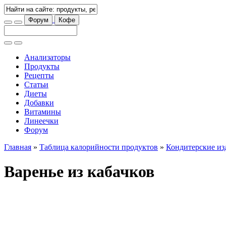
Форум
Кофе
Анализаторы
Продукты
Рецепты
Статьи
Диеты
Добавки
Витамины
Линеечки
Форум
Главная
»
Таблица калорийности продуктов
»
Кондитерские из
Варенье из кабачков