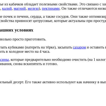
е из кабачков обладает полезными свойствами. Это связано с 
р
,
калий
,
магний
,
железо
),
пектинами
. Он также отличаются низ
е почек и печени, сердца, а также сосудов. Они также оптимиз
 свойства привносят цитрусовые, которые актуальны при просту
машних условиях
вольно просто приготовить.
зать кубиками (натереть на тёрке), засыпать
сахаром
и оставить 
ть в холодное место на 4 часа.
ьсины
, которые предварительно необходимо очистить (на 1 кил
ивания, снова вскипятить и готово.
ельный десерт. Его также активно используют как начинку в вы