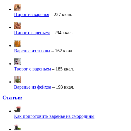
Пирог из варенья
– 227 ккал.
Пирог с вареньем
– 294 ккал.
Варенье из тыквы
– 162 ккал.
Творог с вареньем
– 185 ккал.
Варенье из фейхоа
– 193 ккал.
Статьи:
Как приготовить варенье из смородины