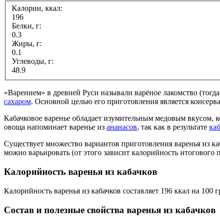
Калории, ккал:
196
Белки, г:
0.3
Жиры, г:
0.1
Углеводы, г:
48.9
«Варением» в древней Руси называли варёное лакомство (тогд
сахаром
. Основной целью его приготовления является консерва
Кабачковое варенье обладает изумительным медовым вкусом, к
овоща напоминает варенье из
ананасов
, так как в результате
ка
Существует множество вариантов приготовления варенья из каб
можно варьировать (от этого зависит калорийность итогового п
Калорийность варенья из кабачков
Калорийность варенья из кабачков составляет 196 ккал на 100 
Состав и полезные свойства варенья из кабачков