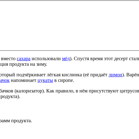
а вместо
сахара
использовали
мёд
). Спустя время этот десерт ста
ция продукта на зиму.
оторый подчёркивает лёгкая кислинка (её придаёт
лимон
). Варё
бачок
напоминает
цукаты
в сиропе.
ачков (калоризатор). Как правило, в нём присутствуют цитрусов
родукта).
грамм продукта.