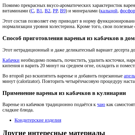
Помимо прекрасных вкусо-ароматических характеристик варень
витаминами (
С
,
В1
,
В2
,
РР
,
В9
) и минералами (
кальций
,
фосфо
Этот состав позволяет ему приводит в норму функционировани
нормализации уровня холестерина. Кроме того, свои полезные
Способ приготовления варенья из кабачков в до
Этот нетрадиционный и даже деликатесный вариант десерта до
Кабачки
необходимо помыть, почистить, удалить косточки, наре
кипения и варить 20 минут на среднем огне, охладить и помести
Во второй раз вскипятить варенье и добавить порезанные
апел
минут (calorizator). Повторить четырёхчасовую процедуру наста
Применение варенья из кабачков в кулинарии
Варенье из кабачков традиционно подаётся к
чаю
как самостоят
сладкие блюда.
Кондитерские изделия
Другие интересные материалы