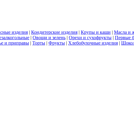
сные изделия
|
Кондитерские изделия
|
Крупы и каши
|
Масла и 
езалкогольные
|
Овощи и зелень
|
Орехи и сухофрукты
|
Первые 
е и приправы
|
Торты
|
Фрукты
|
Хлебобулочные изделия
|
Шоко