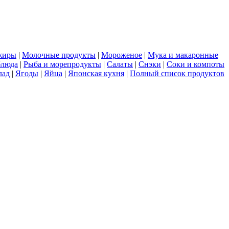
жиры
|
Молочные продукты
|
Мороженое
|
Мука и макаронные
блюда
|
Рыба и морепродукты
|
Салаты
|
Снэки
|
Соки и компоты
лад
|
Ягоды
|
Яйца
|
Японская кухня
|
Полный список продуктов