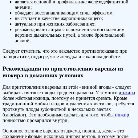
является основой в профилактике железодефицитной
анемии;
обладает восстанавливающим силы эффектом;
выступает в качестве жаропонижающего;
актуально при женских заболеваниях;
рекомендовано лицам с осложнённым воспалением
верхних дыхательных путей, а также бронхиальной
астмой.
Следует отметить, что это лакомство противопоказано при
панкреатите, подагре, язве желудка и сахарном диабете.
Рекомендации по приготовлению варенья из
инжира в домашних условиях
Для приготовления варенья из этой «винной ягоды» следует
выбирать светлые плоды среднего размера. У тёмного
инжира
более жёсткая кожица, поэтому её придётся срезать. Кроме
традиционной мойки плодов и удаления хвостиков, требуется
проткнуть плоды зубочисткой в нескольких местах
(calorizator). Это необходимо сделать для того, чтобы
инжир
полностью проварился внутри.
Основное отличие варенья от джема, повидла, желе – это
сохранение формы исходных ингредиентов, поэтому после