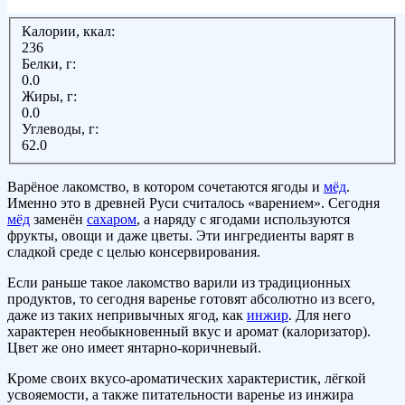
Калории, ккал:
236
Белки, г:
0.0
Жиры, г:
0.0
Углеводы, г:
62.0
Варёное лакомство, в котором сочетаются ягоды и
мёд
.
Именно это в древней Руси считалось «варением». Сегодня
мёд
заменён
сахаром
, а наряду с ягодами используются
фрукты, овощи и даже цветы. Эти ингредиенты варят в
сладкой среде с целью консервирования.
Если раньше такое лакомство варили из традиционных
продуктов, то сегодня варенье готовят абсолютно из всего,
даже из таких непривычных ягод, как
инжир
. Для него
характерен необыкновенный вкус и аромат (калоризатор).
Цвет же оно имеет янтарно-коричневый.
Кроме своих вкусо-ароматических характеристик, лёгкой
усвояемости, а также питательности варенье из инжира