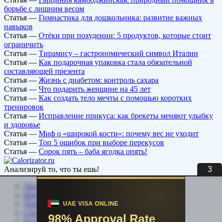
борьбе с лишним весом
Статья
—
Гимнастика для дошкольника: развитие важных
навыков
Статья
—
Отёки при похудении: 5 продуктов, которые стоит
ограничить
Статья
—
Тирамису – гастрономический символ Италии
Статья
—
Как подарочная упаковка стала обязательной
составляющей презента
Статья
—
Жизнь с диабетом: контроль сахара
Статья
—
Что подарить женщине на 45 лет
Статья
—
Как создать тело мечты с помощью коротких
тренировок
Статья
—
Исправление прикуса: как брекеты меняют улыбку
и здоровье
Статья
—
Миф о «широкой кости»: почему вес не уходит
Статья
—
Топ 5 ошибок при выборе перекусов
Статья
—
Сорок пять – баба ягодка опять!
3
Анализируй то, что ты ешь!
Личный кабинет
Контакты
Помощь сайту
Соцсети
Карта сайта