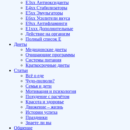
E3xx Антиоксиданты
E4xx Стабилизаторы
E5xx Эмульгаторы
E6xx Усилители вкуса
E9xx Антифламинги
E1xxx Дополнительные
Действие на организм
Полный список E
Диеты
Медицинские диеты
Очищающие программы
Системы питания
Краткосрочные диеты
Статьи
Всё о еде
Чудо-пилюли?
Семья и дети
Мотивация и психология
Похудение с расчётом
Красота и здоровье
Движение – жизнь
Истории успеха
Праздники
Знаете ли вы
Общение