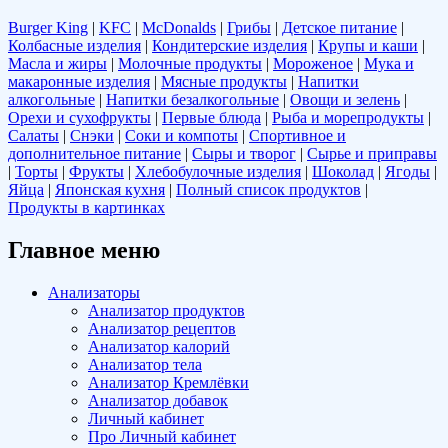
Burger King
|
KFC
|
McDonalds
|
Грибы
|
Детское питание
|
Колбасные изделия
|
Кондитерские изделия
|
Крупы и каши
|
Масла и жиры
|
Молочные продукты
|
Мороженое
|
Мука и
макаронные изделия
|
Мясные продукты
|
Напитки
алкогольные
|
Напитки безалкогольные
|
Овощи и зелень
|
Орехи и сухофрукты
|
Первые блюда
|
Рыба и морепродукты
|
Салаты
|
Снэки
|
Соки и компоты
|
Спортивное и
дополнительное питание
|
Сыры и творог
|
Сырье и приправы
|
Торты
|
Фрукты
|
Хлебобулочные изделия
|
Шоколад
|
Ягоды
|
Яйца
|
Японская кухня
|
Полный список продуктов
|
Продукты в картинках
Главное меню
Анализаторы
Анализатор продуктов
Анализатор рецептов
Анализатор калорий
Анализатор тела
Анализатор Кремлёвки
Анализатор добавок
Личный кабинет
Про Личный кабинет