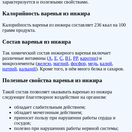
характеризуется и полезными свойствами.
Калорийность варенья из инжира
Калорийность варенья из инжира составляет 236 ккал на 100
грамм продукта.
Состав варенья из инжира
Так химический состав инжирного варенья включает
различные витамины (
А
,
Е
,
С
,
В1
,
РР
,
каротин
) и
микроэлементы (
железо
,
магний
,
фосфор
,
медь
,
калий
,
натрий
,
кальций
). Кроме того, в нём много белка и сахаров.
Полезные свойства варенья из инжира
Такой состав позволяет оказывать варенью из инжира
следующее благотворное воздействие на организм:
обладает слабительным действием;
обладает мочегонным действием;
приносит пользу при нарушении работы сердца и
сосудов;
полезно при нарушениях работы нервной системы;