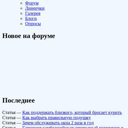
Форум
Линеечки
Галерея
Блоги
Опросы
Новое на форуме
Последнее
Статья
—
Как поддержать близкого, который бросает курить
Статья
—
Как выбрать правильную подушку
Статья
—
Зачем обслуживать окна 2 раза в год
Статья
—
Гарциния камбоджийская: природный помощник в