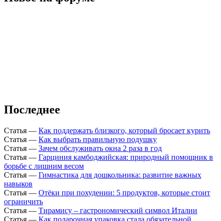
Последнее
Статья
—
Как поддержать близкого, который бросает курить
Статья
—
Как выбрать правильную подушку
Статья
—
Зачем обслуживать окна 2 раза в год
Статья
—
Гарциния камбоджийская: природный помощник в
борьбе с лишним весом
Статья
—
Гимнастика для дошкольника: развитие важных
навыков
Статья
—
Отёки при похудении: 5 продуктов, которые стоит
ограничить
Статья
—
Тирамису – гастрономический символ Италии
Статья
—
Как подарочная упаковка стала обязательной