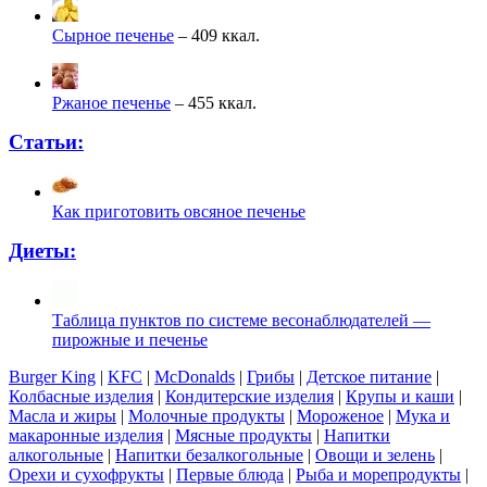
Сырное печенье
– 409 ккал.
Ржаное печенье
– 455 ккал.
Статьи:
Как приготовить овсяное печенье
Диеты:
Таблица пунктов по системе весонаблюдателей —
пирожные и печенье
Burger King
|
KFC
|
McDonalds
|
Грибы
|
Детское питание
|
Колбасные изделия
|
Кондитерские изделия
|
Крупы и каши
|
Масла и жиры
|
Молочные продукты
|
Мороженое
|
Мука и
макаронные изделия
|
Мясные продукты
|
Напитки
алкогольные
|
Напитки безалкогольные
|
Овощи и зелень
|
Орехи и сухофрукты
|
Первые блюда
|
Рыба и морепродукты
|