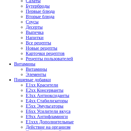
Салаты
Бутерброды
Первые блюда
Вторые блюда
Соусы
Десерты
Выпечка
Напитки
Все рецепты
Новые рецепты
Карточки рецептов
Рецепты пользователей
Витамины
Витамины
Элементы
Пищевые добавки
E1xx Красители
E2xx Консерванты
E3xx Антиоксиданты
E4xx Стабилизаторы
E5xx Эмульгаторы
E6xx Усилители вкуса
E9xx Антифламинги
E1xxx Дополнительные
Действие на организм