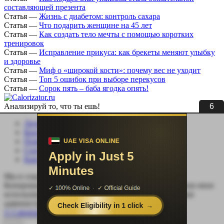
составляющей презента
Статья
—
Жизнь с диабетом: контроль сахара
Статья
—
Что подарить женщине на 45 лет
Статья
—
Как создать тело мечты с помощью коротких
тренировок
Статья
—
Исправление прикуса: как брекеты меняют улыбку
и здоровье
Статья
—
Миф о «широкой кости»: почему вес не уходит
Статья
—
Топ 5 ошибок при выборе перекусов
Статья
—
Сорок пять – баба ягодка опять!
6
Анализируй то, что ты ешь!
Личный кабинет
Контакты
Помощь сайту
Соцсети
Карта сайта
Мы в социальных сетях:
Копирование, перепечатка (целиком или частично) или иное
использование материала без письменного разрешения
администрации сайта Calorizator.ru не допускается.
© Calorizator.ru 2008-2026