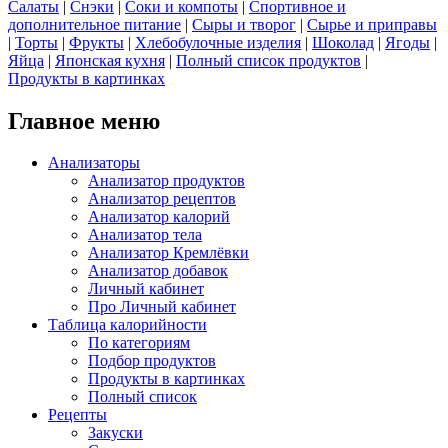
Салаты
|
Снэки
|
Соки и компоты
|
Спортивное и
дополнительное питание
|
Сыры и творог
|
Сырье и приправы
|
Торты
|
Фрукты
|
Хлебобулочные изделия
|
Шоколад
|
Ягоды
|
Яйца
|
Японская кухня
|
Полный список продуктов
|
Продукты в картинках
Главное меню
Анализаторы
Анализатор продуктов
Анализатор рецептов
Анализатор калорий
Анализатор тела
Анализатор Кремлёвки
Анализатор добавок
Личный кабинет
Про Личный кабинет
Таблица калорийности
По категориям
Подбор продуктов
Продукты в картинках
Полный список
Рецепты
Закуски