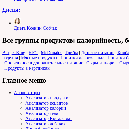
Диеты:
Диета Ксении Собчак
Все группы продуктов: калорийность, б
Burger King
|
KFC
|
McDonalds
|
Грибы
|
Детское питание
|
Колба
изделия
|
Мясные продукты
|
Напитки алкогольные
|
Напитки б
|
Спортивное и дополнительное питание
|
Сыры и творог
|
Сырь
|
Продукты в картинках
Главное меню
Анализаторы
Анализатор продуктов
Анализатор рецептов
Анализатор калорий
Анализатор тела
Анализатор Кремлёвки
Анализатор добавок
Личный кабинет