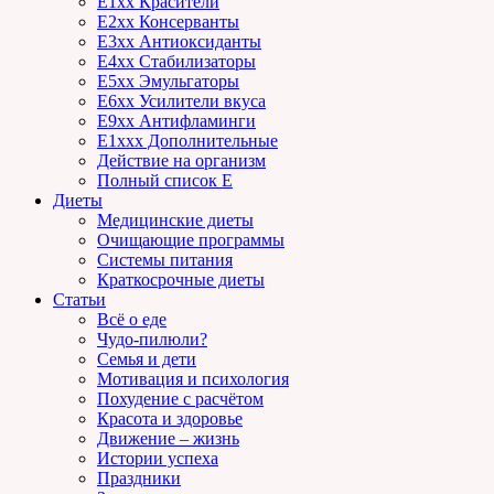
E1xx Красители
E2xx Консерванты
E3xx Антиоксиданты
E4xx Стабилизаторы
E5xx Эмульгаторы
E6xx Усилители вкуса
E9xx Антифламинги
E1xxx Дополнительные
Действие на организм
Полный список E
Диеты
Медицинские диеты
Очищающие программы
Системы питания
Краткосрочные диеты
Статьи
Всё о еде
Чудо-пилюли?
Семья и дети
Мотивация и психология
Похудение с расчётом
Красота и здоровье
Движение – жизнь
Истории успеха
Праздники