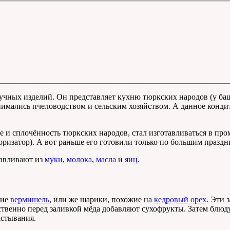
 мучных изделий. Он представляет кухню тюркских народов (у ба
анимались пчеловодством и сельским хозяйством. А данное конди
 и сплочённость тюркских народов, стал изготавливаться в пр
ризатор). А вот раньше его готовили только по большим праздни
отавливают из
муки
,
молока
,
масла
и
яиц
.
щие
вермишель
, или же шарики, похожие на
кедровый орех
. Эти 
ственно перед заливкой мёда добавляют сухофрукты. Затем блюду
астывания.