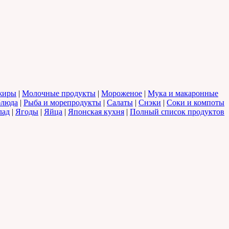
жиры
|
Молочные продукты
|
Мороженое
|
Мука и макаронные
блюда
|
Рыба и морепродукты
|
Салаты
|
Снэки
|
Соки и компоты
лад
|
Ягоды
|
Яйца
|
Японская кухня
|
Полный список продуктов