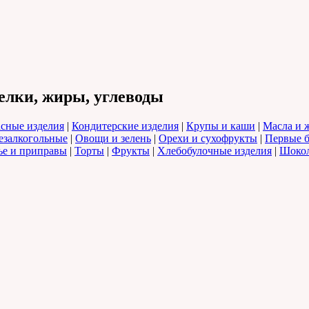
елки, жиры, углеводы
сные изделия
|
Кондитерские изделия
|
Крупы и каши
|
Масла и 
езалкогольные
|
Овощи и зелень
|
Орехи и сухофрукты
|
Первые 
е и приправы
|
Торты
|
Фрукты
|
Хлебобулочные изделия
|
Шоко