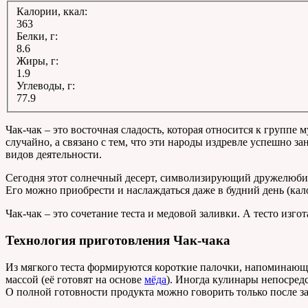
Калории, ккал:
363
Белки, г:
8.6
Жиры, г:
1.9
Углеводы, г:
77.9
Чак-чак – это восточная сладость, которая относится к группе
случайно, а связано с тем, что эти народы издревле успешно з
видов деятельности.
Сегодня этот солнечный десерт, символизирующий дружелюбие
Его можно приобрести и наслаждаться даже в будний день (кало
Чак-чак – это сочетание теста и медовой заливки. А тесто изг
Технология приготовления Чак-чака
Из мягкого теста формируются короткие палочки, напоминаю
массой (её готовят на основе
мёда
). Иногда кулинары непосред
О полной готовности продукта можно говорить только после з