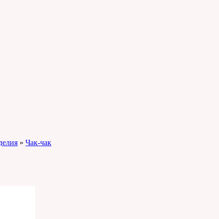
делия
»
Чак-чак