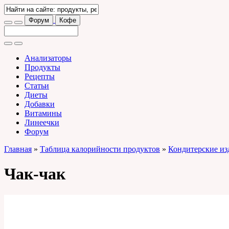
Форум
Кофе
Анализаторы
Продукты
Рецепты
Статьи
Диеты
Добавки
Витамины
Линеечки
Форум
Главная
»
Таблица калорийности продуктов
»
Кондитерские из
Чак-чак