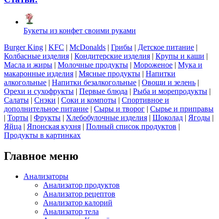
Букеты из конфет своими руками
Burger King
|
KFC
|
McDonalds
|
Грибы
|
Детское питание
|
Колбасные изделия
|
Кондитерские изделия
|
Крупы и каши
|
Масла и жиры
|
Молочные продукты
|
Мороженое
|
Мука и
макаронные изделия
|
Мясные продукты
|
Напитки
алкогольные
|
Напитки безалкогольные
|
Овощи и зелень
|
Орехи и сухофрукты
|
Первые блюда
|
Рыба и морепродукты
|
Салаты
|
Снэки
|
Соки и компоты
|
Спортивное и
дополнительное питание
|
Сыры и творог
|
Сырье и приправы
|
Торты
|
Фрукты
|
Хлебобулочные изделия
|
Шоколад
|
Ягоды
|
Яйца
|
Японская кухня
|
Полный список продуктов
|
Продукты в картинках
Главное меню
Анализаторы
Анализатор продуктов
Анализатор рецептов
Анализатор калорий
Анализатор тела