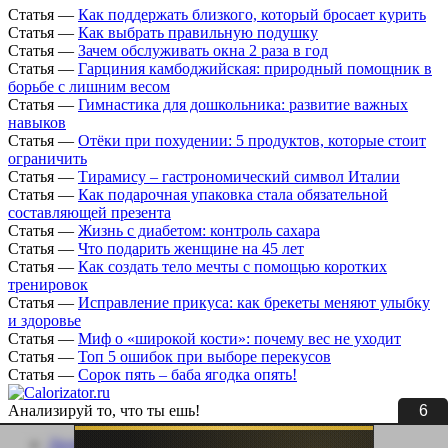
Статья
—
Как поддержать близкого, который бросает курить
Статья
—
Как выбрать правильную подушку
Статья
—
Зачем обслуживать окна 2 раза в год
Статья
—
Гарциния камбоджийская: природный помощник в
борьбе с лишним весом
Статья
—
Гимнастика для дошкольника: развитие важных
навыков
Статья
—
Отёки при похудении: 5 продуктов, которые стоит
ограничить
Статья
—
Тирамису – гастрономический символ Италии
Статья
—
Как подарочная упаковка стала обязательной
составляющей презента
Статья
—
Жизнь с диабетом: контроль сахара
Статья
—
Что подарить женщине на 45 лет
Статья
—
Как создать тело мечты с помощью коротких
тренировок
Статья
—
Исправление прикуса: как брекеты меняют улыбку
и здоровье
Статья
—
Миф о «широкой кости»: почему вес не уходит
Статья
—
Топ 5 ошибок при выборе перекусов
Статья
—
Сорок пять – баба ягодка опять!
6
Анализируй то, что ты ешь!
Личный кабинет