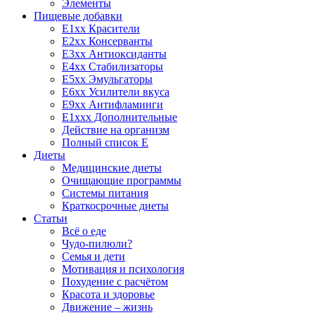
Элементы
Пищевые добавки
E1xx Красители
E2xx Консерванты
E3xx Антиоксиданты
E4xx Стабилизаторы
E5xx Эмульгаторы
E6xx Усилители вкуса
E9xx Антифламинги
E1xxx Дополнительные
Действие на организм
Полный список E
Диеты
Медицинские диеты
Очищающие программы
Системы питания
Краткосрочные диеты
Статьи
Всё о еде
Чудо-пилюли?
Семья и дети
Мотивация и психология
Похудение с расчётом
Красота и здоровье
Движение – жизнь