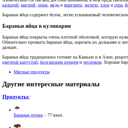
кальций
,
магний
,
цинк
,
медь
и
марганец
,
железо
,
хлор
и
сера
,
й
Бараньи яйца содержит белок, легко усваиваемый человечески
Бараньи яйца в кулинарии
Бараньи яйца покрыты очень плотной оболочкой, которую нужно
Обязательно промыть бараньи яйца, нарезать их дольками и зат
дальше.
Бараньи яйца традиционно готовят на Кавказе и в Азии, рецеп
цветной капустой
,
болгарским перцем
и
чесноком
. Хороши бар
Мясные продукты
Другие интересные материалы
Продукты:
Бараньи почки
– 77 ккал.