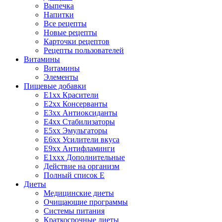
Выпечка
Напитки
Все рецепты
Новые рецепты
Карточки рецептов
Рецепты пользователей
Витамины
Витамины
Элементы
Пищевые добавки
E1xx Красители
E2xx Консерванты
E3xx Антиоксиданты
E4xx Стабилизаторы
E5xx Эмульгаторы
E6xx Усилители вкуса
E9xx Антифламинги
E1xxx Дополнительные
Действие на организм
Полный список E
Диеты
Медицинские диеты
Очищающие программы
Системы питания
Краткосрочные диеты