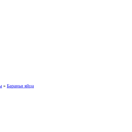
ы
»
Бараньи яйца