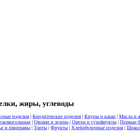
елки, жиры, углеводы
сные изделия
|
Кондитерские изделия
|
Крупы и каши
|
Масла и 
езалкогольные
|
Овощи и зелень
|
Орехи и сухофрукты
|
Первые 
е и приправы
|
Торты
|
Фрукты
|
Хлебобулочные изделия
|
Шоко