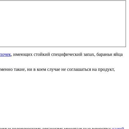
почек
, имеющих стойкий специфический запах, бараньи яйца
нно такие, ни в коем случае не соглашаться на продукт,
одимые человеческому организму минеральные вещества:
калий
,