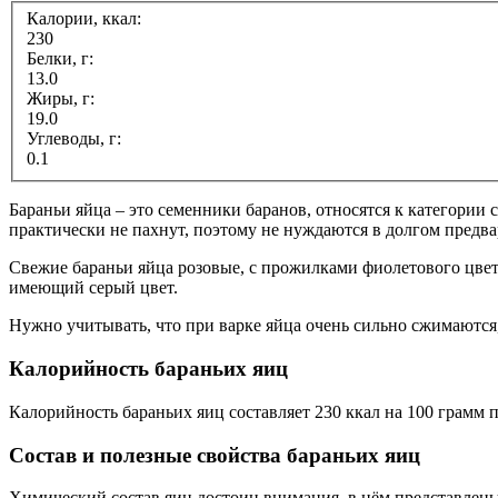
Калории, ккал:
230
Белки, г:
13.0
Жиры, г:
19.0
Углеводы, г:
0.1
Бараньи яйца – это семенники баранов, относятся к категории 
практически не пахнут, поэтому не нуждаются в долгом предв
Свежие бараньи яйца розовые, с прожилками фиолетового цвета
имеющий серый цвет.
Нужно учитывать, что при варке яйца очень сильно сжимаются
Калорийность бараньих яиц
Калорийность бараньих яиц составляет 230 ккал на 100 грамм 
Состав и полезные свойства бараньих яиц
Химический состав яиц достоин внимания, в нём представлен