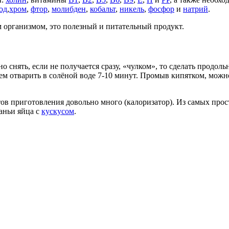
од
,
хром
,
фтор
,
молибден
,
кобальт
,
никель
,
фосфор
и
натрий
.
м организмом, это полезный и питательный продукт.
 снять, если не получается сразу, «чулком», то сделать продол
ем отварить в солёной воде 7-10 минут. Промыв кипятком, можно
тов приготовления довольно много (калоризатор). Из самых про
аньи яйца с
кускусом
.