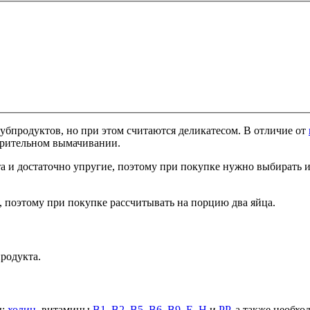
субпродуктов, но при этом считаются деликатесом. В отличие от
арительном вымачивании.
 и достаточно упругие, поэтому при покупке нужно выбирать име
, поэтому при покупке рассчитывать на порцию два яйца.
продукта.
ы:
холин
, витамины
В1
,
В2
,
В5
,
В6
,
В9
,
Е
,
Н
и
РР
, а также необх