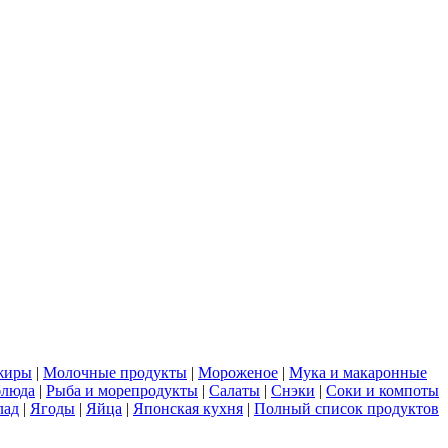
жиры
|
Молочные продукты
|
Мороженое
|
Мука и макаронные
блюда
|
Рыба и морепродукты
|
Салаты
|
Снэки
|
Соки и компоты
лад
|
Ягоды
|
Яйца
|
Японская кухня
|
Полный список продуктов