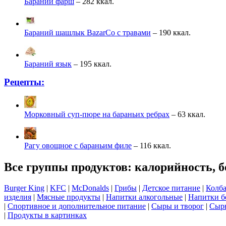
Бараний фарш
– 282 ккал.
Бараний шашлык BazarCo с травами
– 190 ккал.
Бараний язык
– 195 ккал.
Рецепты:
Морковный суп-пюре на бараньих ребрах
– 63 ккал.
Рагу овощное с бараньим филе
– 116 ккал.
Все группы продуктов: калорийность, б
Burger King
|
KFC
|
McDonalds
|
Грибы
|
Детское питание
|
Колба
изделия
|
Мясные продукты
|
Напитки алкогольные
|
Напитки б
|
Спортивное и дополнительное питание
|
Сыры и творог
|
Сырь
|
Продукты в картинках