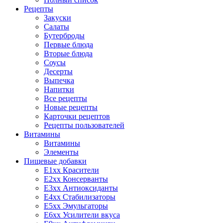
Рецепты
Закуски
Салаты
Бутерброды
Первые блюда
Вторые блюда
Соусы
Десерты
Выпечка
Напитки
Все рецепты
Новые рецепты
Карточки рецептов
Рецепты пользователей
Витамины
Витамины
Элементы
Пищевые добавки
E1xx Красители
E2xx Консерванты
E3xx Антиоксиданты
E4xx Стабилизаторы
E5xx Эмульгаторы
E6xx Усилители вкуса