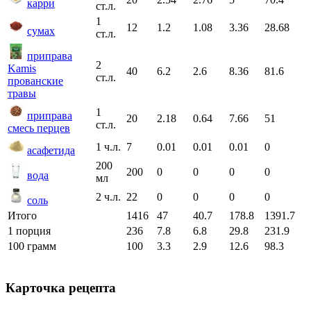
карри
ст.л.
1
12
1.2
1.08
3.36
28.68
сумах
ст.л.
приправа
2
Kamis
40
6.2
2.6
8.36
81.6
ст.л.
прованские
травы
1
приправа
20
2.18
0.64
7.66
51
ст.л.
смесь перцев
1 ч.л.
7
0.01
0.01
0.01
0
асафетида
200
200
0
0
0
0
вода
мл
2 ч.л.
22
0
0
0
0
соль
Итого
1416
47
40.7
178.8
1391.7
1 порция
236
7.8
6.8
29.8
231.9
100 грамм
100
3.3
2.9
12.6
98.3
Карточка рецепта