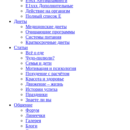
E9xx Антифламинги
E1xxx Дополнительные
Действие на организм
Полный список E
Диеты
Медицинские диеты
Очищающие программы
Системы питания
Краткосрочные диеты
Статьи
Всё о еде
Чудо-пилюли?
Семья и дети
Мотивация и психология
Похудение с расчётом
Красота и здоровье
Движение – жизнь
Истории успеха
Праздники
Знаете ли вы
Общение
Форум
Линеечки
Галерея
Блоги