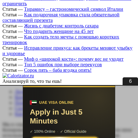
ограничить
Статья
—
Тирамису – гастрономический символ Италии
Статья
—
Как подарочная упаковка стала обязательной
составляющей презента
Статья
—
Жизнь с диабетом: контроль сахара
Статья
—
Что подарить женщине на 45 лет
Статья
—
Как создать тело мечты с помощью коротких
тренировок
Статья
—
Исправление прикуса: как брекеты меняют улыбку
и здоровье
Статья
—
Миф о «широкой кости»: почему вес не уходит
Статья
—
Топ 5 ошибок при выборе перекусов
Статья
—
Сорок пять – баба ягодка опять!
5
Анализируй то, что ты ешь!
Личный кабинет
Контакты
Помощь сайту
Соцсети
Карта сайта
Мы в социальных сетях:
Копирование, перепечатка (целиком или частично) или иное
использование материала без письменного разрешения