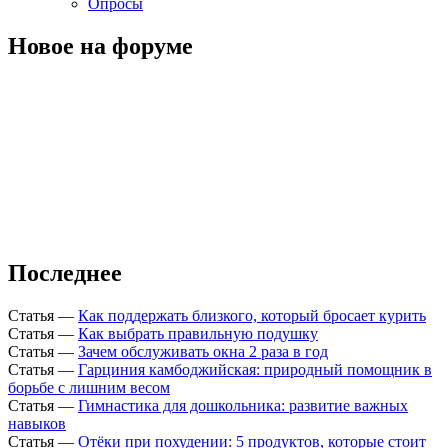
Опросы
Новое на форуме
Последнее
Статья
—
Как поддержать близкого, который бросает курить
Статья
—
Как выбрать правильную подушку
Статья
—
Зачем обслуживать окна 2 раза в год
Статья
—
Гарциния камбоджийская: природный помощник в
борьбе с лишним весом
Статья
—
Гимнастика для дошкольника: развитие важных
навыков
Статья
—
Отёки при похудении: 5 продуктов, которые стоит