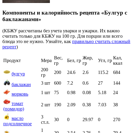
Компоненты и калорийность рецепта «Булгур с
баклажанами»
(КБЖУ рассчитаны без учета уварки и ужарки. Их важно
считать только для КБЖУ на 100 гр. Для порции или всего
блюда это не нужно. Узнайте, как
правильно считать сложный
рецепт
)
Вес,
Жир,
Кал,
Продукт
Мера
Бел, гр
Угл, гр
гр
гр
ккал
200
200
24.6
2.6
115.2
684
булгур
гр
3 шт
600
7.2
0.6
27
144
баклажан
1 шт
75
0.98
0.08
5.18
24
морковь
томат
2 шт
190
2.09
0.38
7.03
38
(помидор)
3
масло
30
0
29.97
0
270
ст.л.
подсолнечное
1
20
2.54
2.76
5
70.4