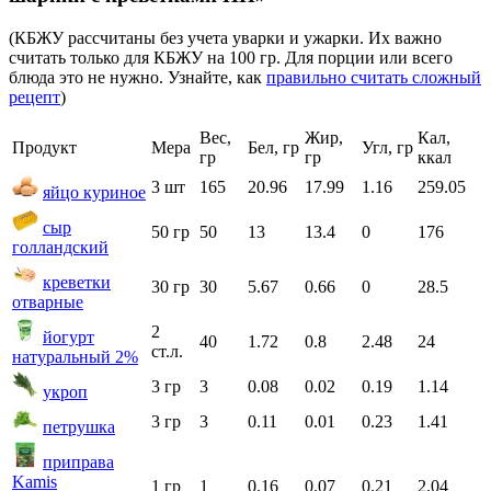
(КБЖУ рассчитаны без учета уварки и ужарки. Их важно
считать только для КБЖУ на 100 гр. Для порции или всего
блюда это не нужно. Узнайте, как
правильно считать сложный
рецепт
)
Вес,
Жир,
Кал,
Продукт
Мера
Бел, гр
Угл, гр
гр
гр
ккал
3 шт
165
20.96
17.99
1.16
259.05
яйцо куриное
сыр
50 гр
50
13
13.4
0
176
голландский
креветки
30 гр
30
5.67
0.66
0
28.5
отварные
2
йогурт
40
1.72
0.8
2.48
24
ст.л.
натуральный 2%
3 гр
3
0.08
0.02
0.19
1.14
укроп
3 гр
3
0.11
0.01
0.23
1.41
петрушка
приправа
Kamis
1 гр
1
0.16
0.07
0.21
2.04