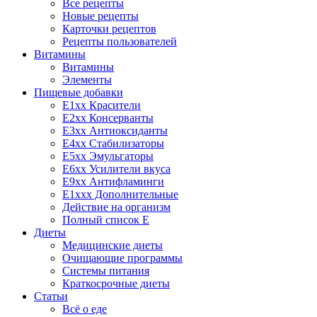
Все рецепты
Новые рецепты
Карточки рецептов
Рецепты пользователей
Витамины
Витамины
Элементы
Пищевые добавки
E1xx Красители
E2xx Консерванты
E3xx Антиоксиданты
E4xx Стабилизаторы
E5xx Эмульгаторы
E6xx Усилители вкуса
E9xx Антифламинги
E1xxx Дополнительные
Действие на организм
Полный список E
Диеты
Медицинские диеты
Очищающие программы
Системы питания
Краткосрочные диеты
Статьи
Всё о еде