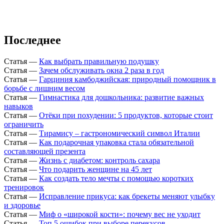
Последнее
Статья
—
Как выбрать правильную подушку
Статья
—
Зачем обслуживать окна 2 раза в год
Статья
—
Гарциния камбоджийская: природный помощник в
борьбе с лишним весом
Статья
—
Гимнастика для дошкольника: развитие важных
навыков
Статья
—
Отёки при похудении: 5 продуктов, которые стоит
ограничить
Статья
—
Тирамису – гастрономический символ Италии
Статья
—
Как подарочная упаковка стала обязательной
составляющей презента
Статья
—
Жизнь с диабетом: контроль сахара
Статья
—
Что подарить женщине на 45 лет
Статья
—
Как создать тело мечты с помощью коротких
тренировок
Статья
—
Исправление прикуса: как брекеты меняют улыбку
и здоровье
Статья
—
Миф о «широкой кости»: почему вес не уходит
Статья
—
Топ 5 ошибок при выборе перекусов