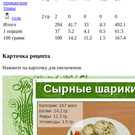
прованские
травы
2 гр
2
0
0
0
0
соль
Итого
294
41.7
33
4.3
492.1
1 порция
37
5.2
4.1
0.5
61.5
100 грамм
100
14.2
11.2
1.5
167.4
Карточка рецепта
Нажмите на карточку для увеличения.