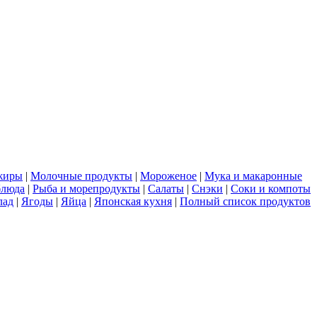
жиры
|
Молочные продукты
|
Мороженое
|
Мука и макаронные
блюда
|
Рыба и морепродукты
|
Салаты
|
Снэки
|
Соки и компоты
лад
|
Ягоды
|
Яйца
|
Японская кухня
|
Полный список продуктов