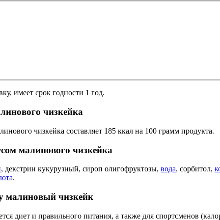
ку, имеет срок годности 1 год.
алинового чизкейка
линового чизкейка составляет 185 ккал на 100 грамм продукта.
кусом малинового чизкейка
н
, декстрин кукурузный, сироп олигофруктозы,
вода
, сорбитол,
к
лота
.
oy малиновый чизкейк
тся диет и правильного питания, а также для спортсменов (калор