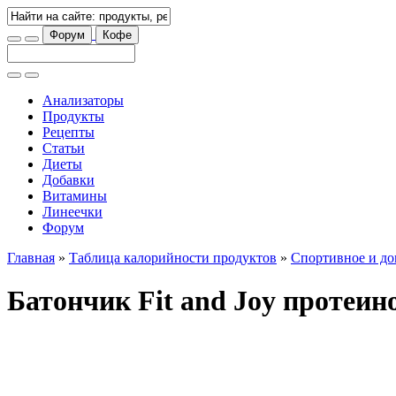
Форум
Кофе
Анализаторы
Продукты
Рецепты
Статьи
Диеты
Добавки
Витамины
Линеечки
Форум
Главная
»
Таблица калорийности продуктов
»
Спортивное и до
Батончик Fit and Joy протеин