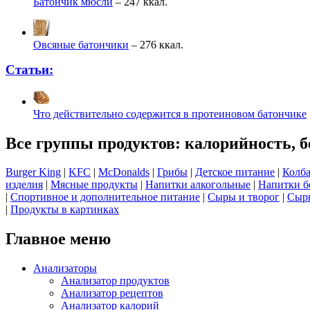
Батончик мюсли
– 247 ккал.
Овсяные батончики
– 276 ккал.
Статьи:
Что действительно содержится в протеиновом батончике
Все группы продуктов: калорийность, б
Burger King
|
KFC
|
McDonalds
|
Грибы
|
Детское питание
|
Колба
изделия
|
Мясные продукты
|
Напитки алкогольные
|
Напитки б
|
Спортивное и дополнительное питание
|
Сыры и творог
|
Сырь
|
Продукты в картинках
Главное меню
Анализаторы
Анализатор продуктов
Анализатор рецептов
Анализатор калорий