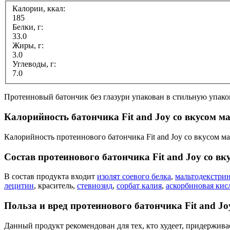
Калории, ккал:
185
Белки, г:
33.0
Жиры, г:
3.0
Углеводы, г:
7.0
Протеиновый батончик без глазури упакован в стильную упаков
Калорийность батончика Fit and Joy со вкусом м
Калорийность протеинового батончика Fit and Joy со вкусом ма
Состав протеинового батончика Fit and Joy со в
В состав продукта входит
изолят соевого белка
,
мальтодекстри
лецитин
, краситель,
стевиозид
,
сорбат калия
,
аскорбиновая кис
Польза и вред протеинового батончика Fit and J
Данный продукт рекомендован для тех, кто худеет, придерживае