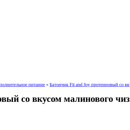
полнительное питание
»
Батончик Fit and Joy протеиновый со в
овый со вкусом малинового чи