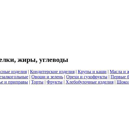
елки, жиры, углеводы
сные изделия
|
Кондитерские изделия
|
Крупы и каши
|
Масла и 
езалкогольные
|
Овощи и зелень
|
Орехи и сухофрукты
|
Первые 
е и приправы
|
Торты
|
Фрукты
|
Хлебобулочные изделия
|
Шоко