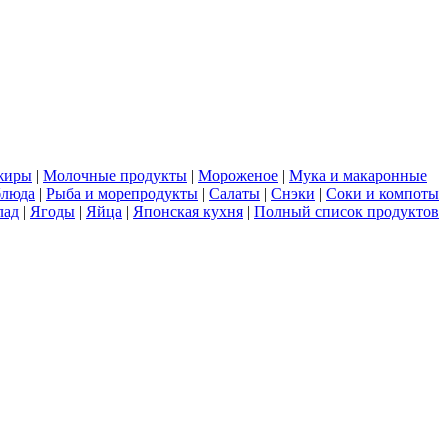
жиры
|
Молочные продукты
|
Мороженое
|
Мука и макаронные
блюда
|
Рыба и морепродукты
|
Салаты
|
Снэки
|
Соки и компоты
лад
|
Ягоды
|
Яйца
|
Японская кухня
|
Полный список продуктов