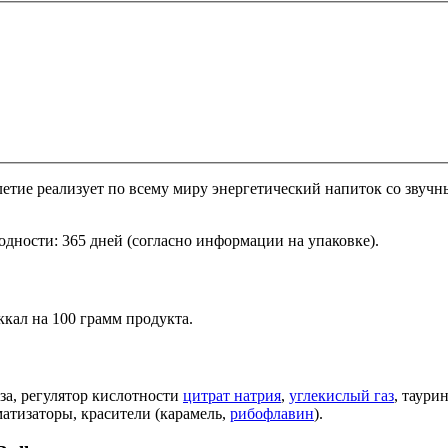
етие реализует по всему миру энергетический напиток со звучны
годности: 365 дней (согласно информации на упаковке).
ккал на 100 грамм продукта.
оза, регулятор кислотности
цитрат натрия
,
углекислый газ
, таури
матизаторы, красители (карамель,
рибофлавин
).