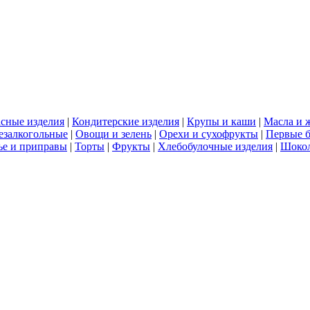
сные изделия
|
Кондитерские изделия
|
Крупы и каши
|
Масла и 
езалкогольные
|
Овощи и зелень
|
Орехи и сухофрукты
|
Первые 
е и приправы
|
Торты
|
Фрукты
|
Хлебобулочные изделия
|
Шоко