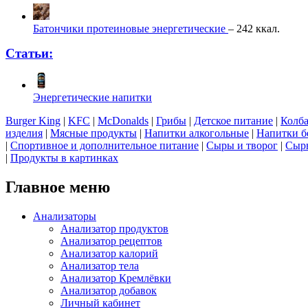
Батончики протеиновые энергетические
– 242 ккал.
Статьи:
Энергетические напитки
Burger King
|
KFC
|
McDonalds
|
Грибы
|
Детское питание
|
Колба
изделия
|
Мясные продукты
|
Напитки алкогольные
|
Напитки б
|
Спортивное и дополнительное питание
|
Сыры и творог
|
Сырь
|
Продукты в картинках
Главное меню
Анализаторы
Анализатор продуктов
Анализатор рецептов
Анализатор калорий
Анализатор тела
Анализатор Кремлёвки
Анализатор добавок
Личный кабинет