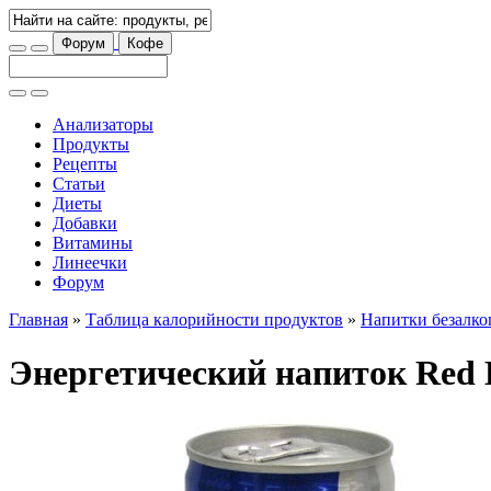
Форум
Кофе
Анализаторы
Продукты
Рецепты
Статьи
Диеты
Добавки
Витамины
Линеечки
Форум
Главная
»
Таблица калорийности продуктов
»
Напитки безалко
Энергетический напиток Red 