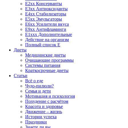
E2xx Консерванты
E3xx Антиоксиданты
E4xx Стабилизаторы
E5xx Эмульгаторы
E6xx Усилители вкуса
E9xx Антифламинги
E1xxx Дополнительные
Действие на организм
Полный список E
Диеты
Медицинские диеты
Очищающие программы
Системы питания
Краткосрочные диеты
Статьи
Всё о еде
Чудо-пилюли?
Семья и дети
Мотивация и психология
Похудение с расчётом
Красота и здоровье
Движение – жизнь
Истории успеха
Праздники
Знаете ли вы