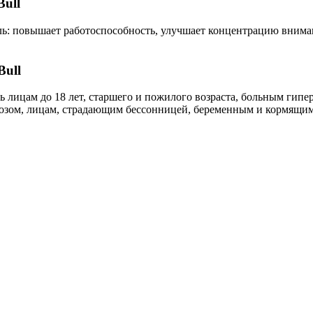
Bull
ль: повышает работоспособность, улучшает концентрацию вниман
Bull
ь лицам до 18 лет, старшего и пожилого возраста, больным гип
озом, лицам, страдающим бессонницей, беременным и кормящи