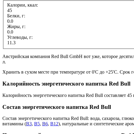
Калории, ккал:
45
Белки, г:
0.0
Жиры, г:
0.0
Углеводы, г:
11.3
Австрийская компания Red Bull GmbH вот уже, которое десятил
л.
Хранить в сухом месте при температуре от 0'C до +25'C. Срок 
Калорийность энергетического напитка Red Bull
Калорийность энергетического напитка Red Bull составляет 45 
Состав энергетического напитка Red Bull
Состав энергетического напитка Red Bull: вода, сахароза, глюк
витамины (
B3
,
B5
,
B6
,
B12
), натуральные и синтетические аро