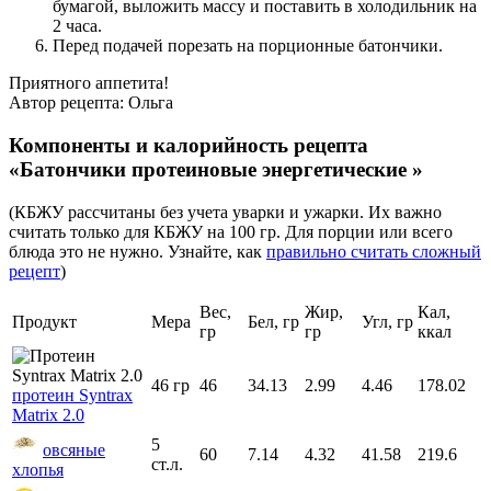
бумагой, выложить массу и поставить в холодильник на
2 часа.
Перед подачей порезать на порционные батончики.
Приятного аппетита!
Автор рецепта:
Ольга
Компоненты и калорийность рецепта
«Батончики протеиновые энергетические »
(КБЖУ рассчитаны без учета уварки и ужарки. Их важно
считать только для КБЖУ на 100 гр. Для порции или всего
блюда это не нужно. Узнайте, как
правильно считать сложный
рецепт
)
Вес,
Жир,
Кал,
Продукт
Мера
Бел, гр
Угл, гр
гр
гр
ккал
46 гр
46
34.13
2.99
4.46
178.02
протеин Syntrax
Matrix 2.0
5
овсяные
60
7.14
4.32
41.58
219.6
ст.л.
хлопья