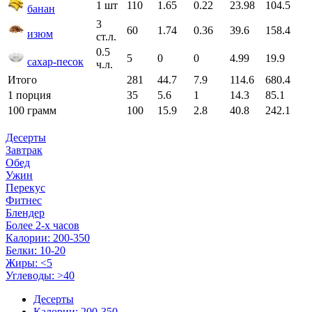
1 шт
110
1.65
0.22
23.98
104.5
банан
3
60
1.74
0.36
39.6
158.4
изюм
ст.л.
0.5
5
0
0
4.99
19.9
сахар-песок
ч.л.
Итого
281
44.7
7.9
114.6
680.4
1 порция
35
5.6
1
14.3
85.1
100 грамм
100
15.9
2.8
40.8
242.1
Десерты
Завтрак
Обед
Ужин
Перекус
Фитнес
Блендер
Более 2-х часов
Калории: 200-350
Белки: 10-20
Жиры: <5
Углеводы: >40
Десерты
Калории: 200-350