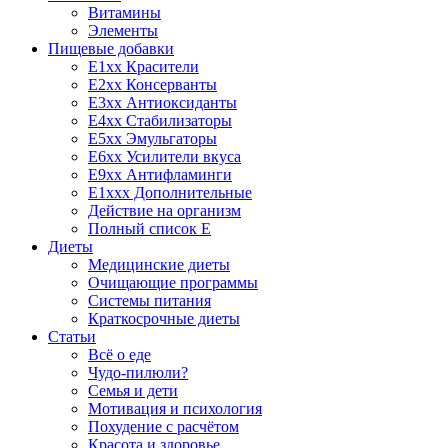
Витамины
Элементы
Пищевые добавки
E1xx Красители
E2xx Консерванты
E3xx Антиоксиданты
E4xx Стабилизаторы
E5xx Эмульгаторы
E6xx Усилители вкуса
E9xx Антифламинги
E1xxx Дополнительные
Действие на организм
Полный список E
Диеты
Медицинские диеты
Очищающие программы
Системы питания
Краткосрочные диеты
Статьи
Всё о еде
Чудо-пилюли?
Семья и дети
Мотивация и психология
Похудение с расчётом
Красота и здоровье