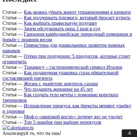
Статья
—
Как можно убрать живот упражнениями в кровати
Статья
—
Как поддержать близкого, который бросает курить
Статья
—
Как выбрать правильную подушку
Статья
—
Зачем обслуживать окна 2 раза в год
Статья
—
Гарциния камбоджийская: природный помощник в
борьбе с лишним весом
Статья
—
Гимнастика для дошкольника: развитие важных
навыков
Статья
—
Отёки при похудении: 5 продуктов, которые стоит
ограничить
Статья
—
Тирамису – гастрономический символ Италии
Статья
—
Как подарочная упаковка стала обязательной
составляющей презента
Статья
—
Жизнь с диабетом: контроль сахара
Статья
—
Что подарить женщине на 45 лет
Статья
—
Как создать тело мечты с помощью коротких
тренировок
Статья
—
Исправление прикуса: как брекеты меняют улыбку
и здоровье
Статья
—
Миф о «широкой кости»: почему вес не уходит
Статья
—
Топ 5 ошибок при выборе перекусов
3
Анализируй то, что ты ешь!