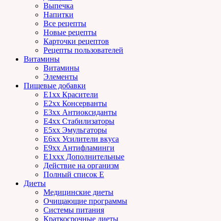
Выпечка
Напитки
Все рецепты
Новые рецепты
Карточки рецептов
Рецепты пользователей
Витамины
Витамины
Элементы
Пищевые добавки
E1xx Красители
E2xx Консерванты
E3xx Антиоксиданты
E4xx Стабилизаторы
E5xx Эмульгаторы
E6xx Усилители вкуса
E9xx Антифламинги
E1xxx Дополнительные
Действие на организм
Полный список E
Диеты
Медицинские диеты
Очищающие программы
Системы питания
Краткосрочные диеты