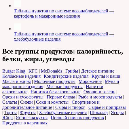
Таблица пунктов по системе весонаблюдателей —
картофель и макаронные изделия
Таблица пунктов по системе весонаблюдателей —
хлебобулочные изделия
Все группы продуктов: калорийность,
белки, жиры, углеводы
Burger King
|
KFC
|
McDonalds
|
Грибы
|
Детское питание
|
Колбасные изделия
|
Кондитерские изделия
|
Крупы и каши
|
Масла и жиры
|
Молочные продукты
|
Мороженое
|
Мука и
макаронные изделия
|
Мясные продукты
|
Напитки
алкогольные
|
Напитки безалкогольные
|
Овощи и зелень
|
Орехи и сухофрукты
|
Первые блюда
|
Рыба и морепродукты
|
Салаты
|
Снэки
|
Соки и компоты
|
Спортивное и
дополнительное питание
|
Сыры и творог
|
Сырье и приправы
|
Торты
|
Фрукты
|
Хлебобулочные изделия
|
Шоколад
|
Ягоды
|
Яйца
|
Японская кухня
|
Полный список продуктов
|
Продукты в картинках