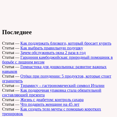
Последнее
Статья
—
Как поддержать близкого, который бросает курить
Статья
—
Как выбрать правильную подушку
Статья
—
Зачем обслуживать окна 2 раза в год
Статья
—
Гарциния камбоджийская: природный помощник в
борьбе с лишним весом
Статья
—
Гимнастика для дошкольника: развитие важных
навыков
Статья
—
Отёки при похудении: 5 продуктов, которые стоит
ограничить
Статья
—
Тирамису – гастрономический символ Италии
Статья
—
Как подарочная упаковка стала обязательной
составляющей презента
Статья
—
Жизнь с диабетом: контроль сахара
Статья
—
Что подарить женщине на 45 лет
Статья
—
Как создать тело мечты с помощью коротких
тренировок