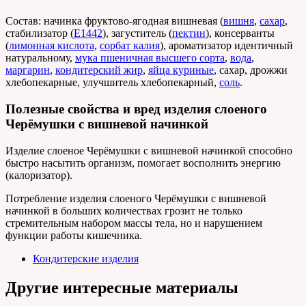
Состав: начинка фруктово-ягодная вишневая (
вишня
,
сахар
,
стабилизатор (
Е1442
), загуститель (
пектин
), консерванты
(
лимонная кислота
,
сорбат калия
), ароматизатор идентичный
натуральному,
мука пшеничная высшего сорта
,
вода
,
маргарин
,
кондитерский жир
,
яйца куриные
, сахар, дрожжи
хлебопекарные, улучшитель хлебопекарный,
соль
.
Полезные свойства и вред изделия слоеного
Черёмушки с вишневой начинкой
Изделие слоеное Черёмушки с вишневой начинкой способно
быстро насытить организм, помогает восполнить энергию
(калоризатор).
Потребление изделия слоеного Черёмушки с вишневой
начинкой в больших количествах грозит не только
стремительным набором массы тела, но и нарушением
функции работы кишечника.
Кондитерские изделия
Другие интересные материалы