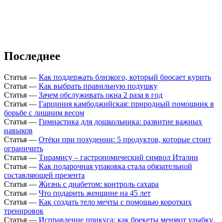
Последнее
Статья
—
Как поддержать близкого, который бросает курить
Статья
—
Как выбрать правильную подушку
Статья
—
Зачем обслуживать окна 2 раза в год
Статья
—
Гарциния камбоджийская: природный помощник в
борьбе с лишним весом
Статья
—
Гимнастика для дошкольника: развитие важных
навыков
Статья
—
Отёки при похудении: 5 продуктов, которые стоит
ограничить
Статья
—
Тирамису – гастрономический символ Италии
Статья
—
Как подарочная упаковка стала обязательной
составляющей презента
Статья
—
Жизнь с диабетом: контроль сахара
Статья
—
Что подарить женщине на 45 лет
Статья
—
Как создать тело мечты с помощью коротких
тренировок
Статья
—
Исправление прикуса: как брекеты меняют улыбку