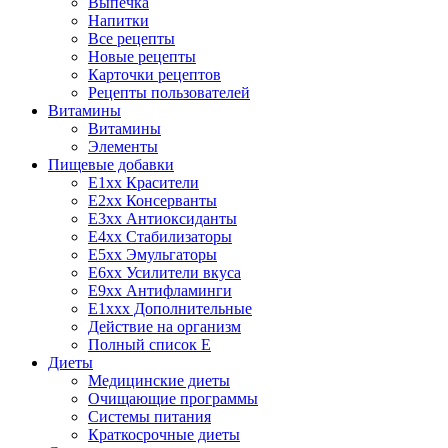
Выпечка
Напитки
Все рецепты
Новые рецепты
Карточки рецептов
Рецепты пользователей
Витамины
Витамины
Элементы
Пищевые добавки
E1xx Красители
E2xx Консерванты
E3xx Антиоксиданты
E4xx Стабилизаторы
E5xx Эмульгаторы
E6xx Усилители вкуса
E9xx Антифламинги
E1xxx Дополнительные
Действие на организм
Полный список E
Диеты
Медицинские диеты
Очищающие программы
Системы питания
Краткосрочные диеты