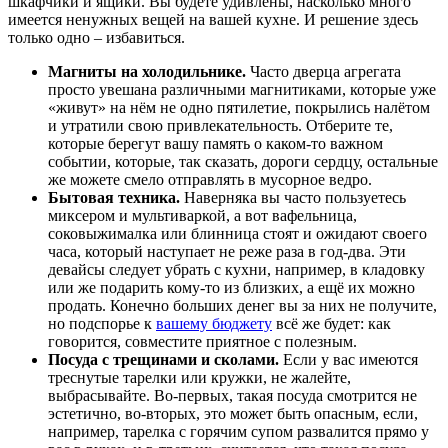
шкафчики и ящики. Вы будете удивлены, насколько много
имеется ненужных вещей на вашей кухне. И решение здесь
только одно – избавиться.
Магниты на холодильнике.
Часто дверца агрегата
просто увешана различными магнитиками, которые уже
«живут» на нём не одно пятилетие, покрылись налётом
и утратили свою привлекательность. Отберите те,
которые берегут вашу память о каком-то важном
событии, которые, так сказать, дороги сердцу, остальные
же можете смело отправлять в мусорное ведро.
Бытовая техника.
Наверняка вы часто пользуетесь
миксером и мультиваркой, а вот вафельница,
соковыжималка или блинница стоят и ожидают своего
часа, который наступает не реже раза в год-два. Эти
девайсы следует убрать с кухни, например, в кладовку
или же подарить кому-то из близких, а ещё их можно
продать. Конечно больших денег вы за них не получите,
но подспорье к
вашему бюджету
всё же будет: как
говорится, совместите приятное с полезным.
Посуда с трещинами и сколами.
Если у вас имеются
треснутые тарелки или кружки, не жалейте,
выбрасывайте. Во-первых, такая посуда смотрится не
эстетично, во-вторых, это может быть опасным, если,
например, тарелка с горячим супом развалится прямо у