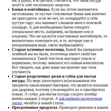
вас в руках, и в-третьих, считается, что такая посуда
несёт в себе негативную энергию.
Банки и контейнеры.
Если вы летом занимаетесь
заготовками, то пустые стеклянные банки вам конечно
же пригодятся, если же нет, не складируйте у себя
пустую тару: она занимает слишком много полезной
площади. А для необходимых банок отведите
специальное место, например, на балконе или в
кладовке. Что же касается пластиковых контейнеров, то
внимательно осмотрите их, и те, которые уже в
ненадлежащем виде, смело выбрасывайте.
Старые кухонные полотенца.
Какой бы прекрасной
хозяйкой вы ни были, полотенца имеют свойства
изнашиваться. Такой текстиль выглядит уныло и
неряшливо, поэтому замените его новым комплектом.
Вот увидите, как даже ваше настроение при этом
улучшится.
Старые разделочные доски и губки для мытья
посуды.
По мере длительного использования эти
предметы накапливают бактерии, что является опасным
для здоровья, поэтому утилизируйте их и приобретите
новые. А губку для мытья посуды следует вообще
менять каждые 2 недели. А
как выбрать разделочные
доски
, читайте в нашей статье.
Просроченные продукты.
Проведите ревизию в вашем