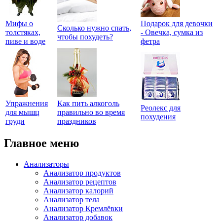
Мифы о
Подарок для девочки
Сколько нужно спать,
толстяках,
- Овечка, сумка из
чтобы похудеть?
пиве и воде
фетра
Упражнения
Как пить алкоголь
Реолекс для
для мышц
правильно во время
похудения
груди
праздников
Главное меню
Анализаторы
Анализатор продуктов
Анализатор рецептов
Анализатор калорий
Анализатор тела
Анализатор Кремлёвки
Анализатор добавок