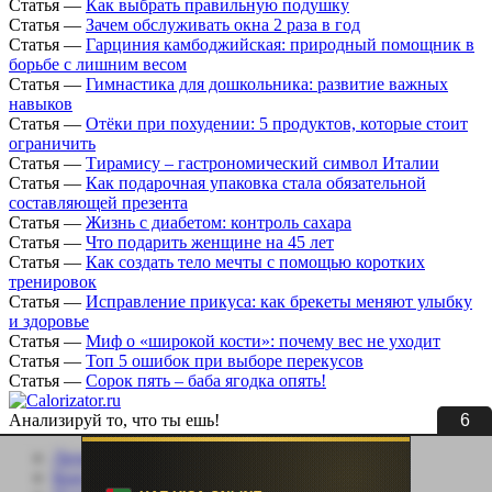
Статья
—
Как выбрать правильную подушку
Статья
—
Зачем обслуживать окна 2 раза в год
Статья
—
Гарциния камбоджийская: природный помощник в
борьбе с лишним весом
Статья
—
Гимнастика для дошкольника: развитие важных
навыков
Статья
—
Отёки при похудении: 5 продуктов, которые стоит
ограничить
Статья
—
Тирамису – гастрономический символ Италии
Статья
—
Как подарочная упаковка стала обязательной
составляющей презента
Статья
—
Жизнь с диабетом: контроль сахара
Статья
—
Что подарить женщине на 45 лет
Статья
—
Как создать тело мечты с помощью коротких
тренировок
Статья
—
Исправление прикуса: как брекеты меняют улыбку
и здоровье
Статья
—
Миф о «широкой кости»: почему вес не уходит
Статья
—
Топ 5 ошибок при выборе перекусов
Статья
—
Сорок пять – баба ягодка опять!
5
Анализируй то, что ты ешь!
Личный кабинет
Контакты