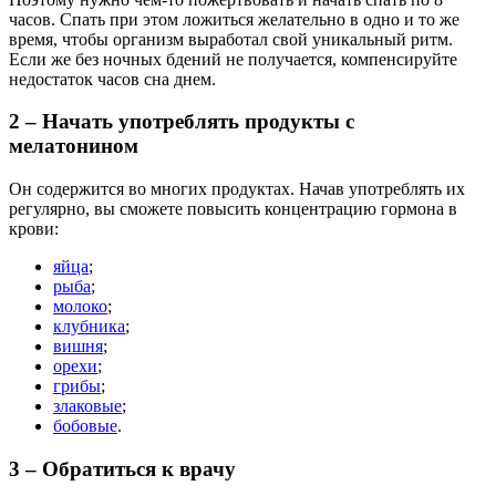
часов. Спать при этом ложиться желательно в одно и то же
время, чтобы организм выработал свой уникальный ритм.
Если же без ночных бдений не получается, компенсируйте
недостаток часов сна днем.
2 – Начать употреблять продукты с
мелатонином
Он содержится во многих продуктах. Начав употреблять их
регулярно, вы сможете повысить концентрацию гормона в
крови:
яйца
;
рыба
;
молоко
;
клубника
;
вишня
;
орехи
;
грибы
;
злаковые
;
бобовые
.
3 – Обратиться к врачу