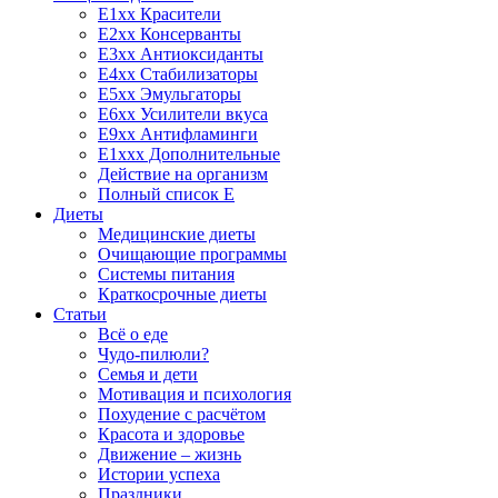
E1xx Красители
E2xx Консерванты
E3xx Антиоксиданты
E4xx Стабилизаторы
E5xx Эмульгаторы
E6xx Усилители вкуса
E9xx Антифламинги
E1xxx Дополнительные
Действие на организм
Полный список E
Диеты
Медицинские диеты
Очищающие программы
Системы питания
Краткосрочные диеты
Статьи
Всё о еде
Чудо-пилюли?
Семья и дети
Мотивация и психология
Похудение с расчётом
Красота и здоровье
Движение – жизнь
Истории успеха
Праздники