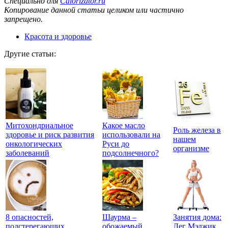
Специально для
Calorizator.ru
Копирование данной статьи целиком или частично
запрещено.
Красота и здоровье
Другие статьи:
Митохондриальное
Какое масло
Роль железа в
здоровье и риск развития
использовали на
нашем
онкологических
Руси до
организме
заболеваний
подсолнечного?
8 опасностей,
Шаурма –
Занятия дома:
подстерегающих
обожаемый
Лег Мэджик