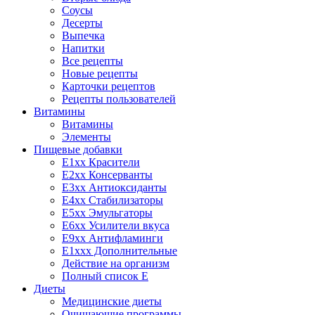
Соусы
Десерты
Выпечка
Напитки
Все рецепты
Новые рецепты
Карточки рецептов
Рецепты пользователей
Витамины
Витамины
Элементы
Пищевые добавки
E1xx Красители
E2xx Консерванты
E3xx Антиоксиданты
E4xx Стабилизаторы
E5xx Эмульгаторы
E6xx Усилители вкуса
E9xx Антифламинги
E1xxx Дополнительные
Действие на организм
Полный список E
Диеты
Медицинские диеты
Очищающие программы