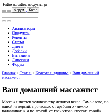
Форум
Кофе
Анализаторы
Продукты
Рецепты
Статьи
Диеты
Добавки
Витамины
Линеечки
Форум
Главная
»
Статьи
»
Красота и здоровье
»
Ваш домашний
массажист
Ваш домашний массажист
Массаж известен человечеству испокон веков. Само слово, по
одной из версий, произошло от арабского «нежно
надавливать», а по другой, от греческого «трогать рукой».