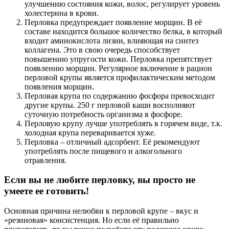
улучшению состояния кожи, волос, регулирует уровень
холестерина в крови.
Перловка предупреждает появление морщин. В её
составе находится большое количество белка, в который
входит аминокислота лизин, влияющая на синтез
коллагена. Это в свою очередь способствует
повышению упругости кожи. Перловка препятствует
появлению морщин. Регулярное включение в рацион
перловой крупы является профилактическим методом
появления морщин.
Перловая крупа по содержанию фосфора превосходит
другие крупы. 250 г перловой каши восполняют
суточную потребность организма в фосфоре.
Перловую крупу лучше употреблять в горячем виде, т.к.
холодная крупа переваривается хуже.
Перловка – отличный адсорбент. Её рекомендуют
употреблять после пищевого и алкогольного
отравления.
Если вы не любите перловку, вы просто не
умеете ее готовить!
Основная причина нелюбви к перловой крупе – вкус и
«резиновая» консистенция. Но если её правильно