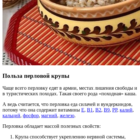
Польза перловой крупы
Чаще всего перловку едят в армии, местах лишения свободы и
в туристических походах. Такая своего рода «походная» каша.
А ведь считается, что перловка еда силачей и вундеркиндов,
потому что она содержит витамины
Е
,
В1
,
В2
,
В9
,
РР
,
калий
,
кальций
,
фосфор
,
магний
,
железо
.
Перловка обладает массой полезных свойств:
Крупа способствует укреплению нервной системы,