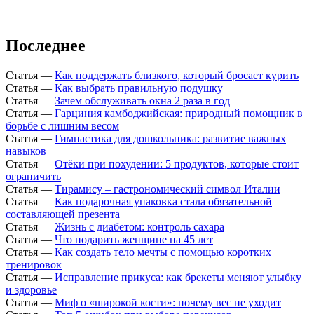
Последнее
Статья
—
Как поддержать близкого, который бросает курить
Статья
—
Как выбрать правильную подушку
Статья
—
Зачем обслуживать окна 2 раза в год
Статья
—
Гарциния камбоджийская: природный помощник в
борьбе с лишним весом
Статья
—
Гимнастика для дошкольника: развитие важных
навыков
Статья
—
Отёки при похудении: 5 продуктов, которые стоит
ограничить
Статья
—
Тирамису – гастрономический символ Италии
Статья
—
Как подарочная упаковка стала обязательной
составляющей презента
Статья
—
Жизнь с диабетом: контроль сахара
Статья
—
Что подарить женщине на 45 лет
Статья
—
Как создать тело мечты с помощью коротких
тренировок
Статья
—
Исправление прикуса: как брекеты меняют улыбку
и здоровье
Статья
—
Миф о «широкой кости»: почему вес не уходит