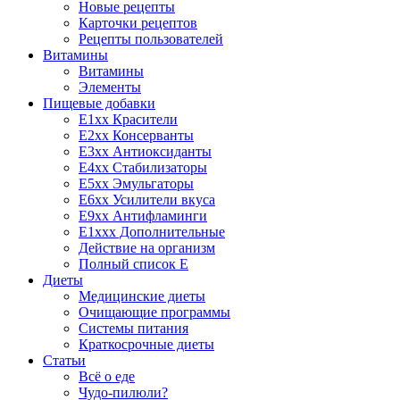
Новые рецепты
Карточки рецептов
Рецепты пользователей
Витамины
Витамины
Элементы
Пищевые добавки
E1xx Красители
E2xx Консерванты
E3xx Антиоксиданты
E4xx Стабилизаторы
E5xx Эмульгаторы
E6xx Усилители вкуса
E9xx Антифламинги
E1xxx Дополнительные
Действие на организм
Полный список E
Диеты
Медицинские диеты
Очищающие программы
Системы питания
Краткосрочные диеты
Статьи
Всё о еде
Чудо-пилюли?