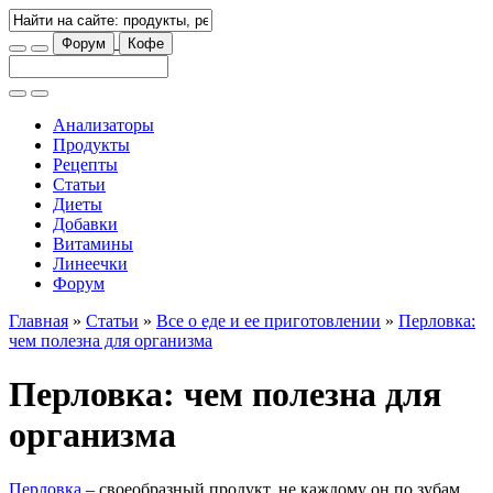
Форум
Кофе
Анализаторы
Продукты
Рецепты
Статьи
Диеты
Добавки
Витамины
Линеечки
Форум
Главная
»
Статьи
»
Все о еде и ее приготовлении
»
Перловка:
чем полезна для организма
Перловка: чем полезна для
организма
Перловка
– своеобразный продукт, не каждому он по зубам.