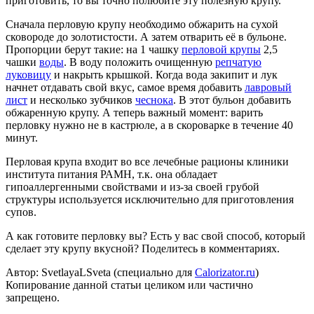
приготовить, то вы точно полюбите эту полезную крупу.
Сначала перловую крупу необходимо обжарить на сухой
сковороде до золотистости. А затем отварить её в бульоне.
Пропорции берут такие: на 1 чашку
перловой крупы
2,5
чашки
воды
. В воду положить очищенную
репчатую
луковицу
и накрыть крышкой. Когда вода закипит и лук
начнет отдавать свой вкус, самое время добавить
лавровый
лист
и несколько зубчиков
чеснока
. В этот бульон добавить
обжаренную крупу. А теперь важный момент: варить
перловку нужно не в кастрюле, а в скороварке в течение 40
минут.
Перловая крупа входит во все лечебные рационы клиники
института питания РАМН, т.к. она обладает
гипоаллергенными свойствами и из-за своей грубой
структуры используется исключительно для приготовления
супов.
А как готовите перловку вы? Есть у вас свой способ, который
сделает эту крупу вкусной? Поделитесь в комментариях.
Автор: SvetlayaLSveta (специально для
Calorizator.ru
)
Копирование данной статьи целиком или частично
запрещено.