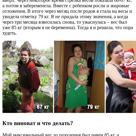
вверх. Через некоторое время стрелка весов показала 66-67 кг,
а потом я забеременела. Вместе с ребенком росли и жировые
отложения. В итоге через месяц после родов я стала на весы и
увидела отметку 79 кг. Я не придала этому значения, а когда
через три месяца взвесилась снова, то ужаснулась – вес был
уже 85 кг (вторым я не беременна). Тогда я и решила, что пора
худеть.
Кто виноват и что делать?
Мой максимальный вес до похудения был равен 85 кг, а