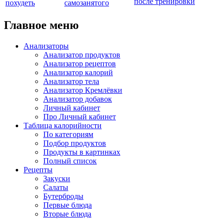
после тренировки
похудеть
самозанятого
Главное меню
Анализаторы
Анализатор продуктов
Анализатор рецептов
Анализатор калорий
Анализатор тела
Анализатор Кремлёвки
Анализатор добавок
Личный кабинет
Про Личный кабинет
Таблица калорийности
По категориям
Подбор продуктов
Продукты в картинках
Полный список
Рецепты
Закуски
Салаты
Бутерброды
Первые блюда
Вторые блюда