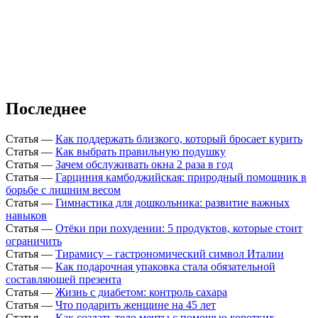
Последнее
Статья
—
Как поддержать близкого, который бросает курить
Статья
—
Как выбрать правильную подушку
Статья
—
Зачем обслуживать окна 2 раза в год
Статья
—
Гарциния камбоджийская: природный помощник в
борьбе с лишним весом
Статья
—
Гимнастика для дошкольника: развитие важных
навыков
Статья
—
Отёки при похудении: 5 продуктов, которые стоит
ограничить
Статья
—
Тирамису – гастрономический символ Италии
Статья
—
Как подарочная упаковка стала обязательной
составляющей презента
Статья
—
Жизнь с диабетом: контроль сахара
Статья
—
Что подарить женщине на 45 лет
Статья
—
Как создать тело мечты с помощью коротких