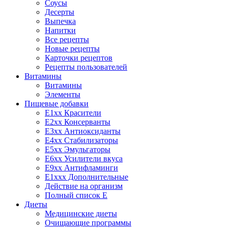
Соусы
Десерты
Выпечка
Напитки
Все рецепты
Новые рецепты
Карточки рецептов
Рецепты пользователей
Витамины
Витамины
Элементы
Пищевые добавки
E1xx Красители
E2xx Консерванты
E3xx Антиоксиданты
E4xx Стабилизаторы
E5xx Эмульгаторы
E6xx Усилители вкуса
E9xx Антифламинги
E1xxx Дополнительные
Действие на организм
Полный список E
Диеты
Медицинские диеты
Очищающие программы