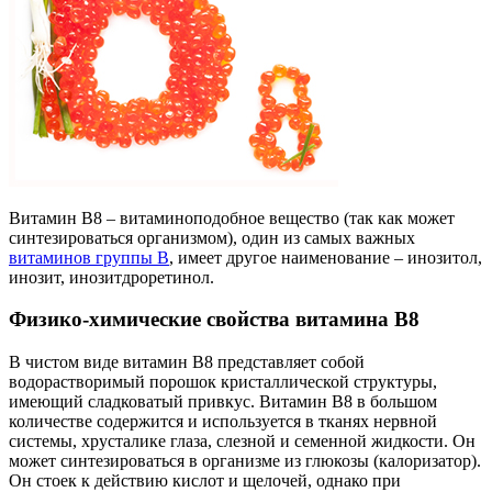
Витамин B8 – витаминоподобное вещество (так как может
синтезироваться организмом), один из самых важных
витаминов группы B
, имеет другое наименование – инозитол,
инозит, инозитдроретинол.
Физико-химические свойства витамина В8
В чистом виде витамин В8 представляет собой
водорастворимый порошок кристаллической структуры,
имеющий сладковатый привкус. Витамин B8 в большом
количестве содержится и используется в тканях нервной
системы, хрусталике глаза, слезной и семенной жидкости. Он
может синтезироваться в организме из глюкозы (калоризатор).
Он стоек к действию кислот и щелочей, однако при