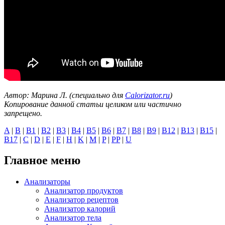
Автор: Марина Л. (специально для
Calorizator.ru
)
Копирование данной статьи целиком или частично
запрещено.
A
|
B
|
B1
|
B2
|
B3
|
B4
|
B5
|
B6
|
B7
|
B8
|
B9
|
B12
|
B13
|
B15
|
B17
|
C
|
D
|
E
|
F
|
H
|
K
|
M
|
P
|
PP
|
U
Главное меню
Анализаторы
Анализатор продуктов
Анализатор рецептов
Анализатор калорий
Анализатор тела