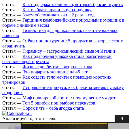
Статья
—
Как поддержать близкого, который бросает курить
Статья
—
Как выбрать правильную подушку
Статья
—
Зачем обслуживать окна 2 раза в год
Статья
—
Гарциния камбоджийская: природный помощник в
борьбе с лишним весом
Статья
—
Гимнастика для дошкольника: развитие важных
навыков
Статья
—
Отёки при похудении: 5 продуктов, которые стоит
ограничить
Статья
—
Тирамису – гастрономический символ Италии
Статья
—
Как подарочная упаковка стала обязательной
составляющей презента
Статья
—
Жизнь с диабетом: контроль сахара
Статья
—
Что подарить женщине на 45 лет
Статья
—
Как создать тело мечты с помощью коротких
тренировок
Статья
—
Исправление прикуса: как брекеты меняют улыбку
и здоровье
Статья
—
Миф о «широкой кости»: почему вес не уходит
Статья
—
Топ 5 ошибок при выборе перекусов
Статья
—
Сорок пять – баба ягодка опять!
3
Анализируй то, что ты ешь!
Личный кабинет