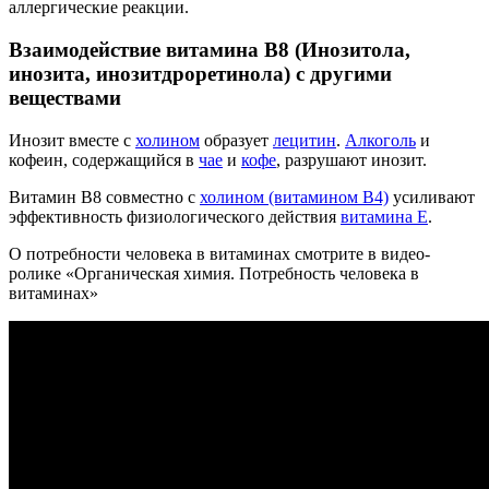
аллергические реакции.
Взаимодействие витамина В8 (Инозитола,
инозита, инозитдроретинола) с другими
веществами
Инозит вместе с
холином
образует
лецитин
.
Алкоголь
и
кофеин, содержащийся в
чае
и
кофе
, разрушают инозит.
Витамин В8 совместно с
холином (витамином В4)
усиливают
эффективность физиологического действия
витамина Е
.
О потребности человека в витаминах смотрите в видео-
ролике «Органическая химия. Потребность человека в
витаминах»