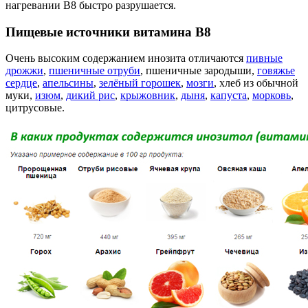
нагревании В8 быстро разрушается.
Пищевые источники витамина В8
Очень высоким содержанием инозита отличаются
пивные
дрожжи
,
пшеничные отруби
, пшеничные зародыши,
говяжье
сердце
,
апельсины
,
зелёный горошек
,
мозги
, хлеб из обычной
муки,
изюм
,
дикий рис
,
крыжовник
,
дыня
,
капуста
,
морковь
,
цитрусовые.