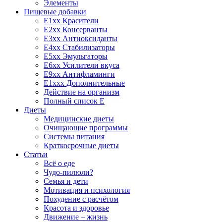
Элементы
Пищевые добавки
E1xx Красители
E2xx Консерванты
E3xx Антиоксиданты
E4xx Стабилизаторы
E5xx Эмульгаторы
E6xx Усилители вкуса
E9xx Антифламинги
E1xxx Дополнительные
Действие на организм
Полный список E
Диеты
Медицинские диеты
Очищающие программы
Системы питания
Краткосрочные диеты
Статьи
Всё о еде
Чудо-пилюли?
Семья и дети
Мотивация и психология
Похудение с расчётом
Красота и здоровье
Движение – жизнь