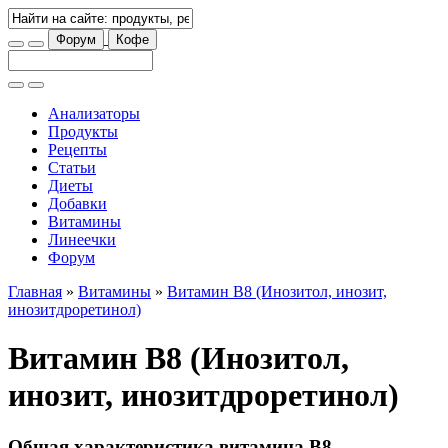
Форум
Кофе
Анализаторы
Продукты
Рецепты
Статьи
Диеты
Добавки
Витамины
Линеечки
Форум
Главная
»
Витамины
»
Витамин B8 (Инозитол, инозит,
инозитдроретинол)
Витамин B8 (Инозитол,
инозит, инозитдроретинол)
Общая характеристика витамина В8