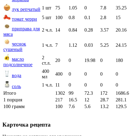
1 шт
75
1.05
0
7.8
35.25
лук репчатый
5 шт
100
0.8
0.1
2.8
15
томат черри
приправа для
2 ч.л.
14
0.84
0.28
3.57
20.16
мяса
чеснок
1 ч.л.
7
1.12
0.03
5.25
24.15
сушеный
2
масло
20
0
19.98
0
180
ст.л.
подсолнечное
400
400
0
0
0
0
вода
мл
1 ч.л.
11
0
0
0
0
соль
Итого
1302
99
72.3
172
1686.6
1 порция
217
16.5
12
28.7
281.1
100 грамм
100
7.6
5.6
13.2
129.5
Карточка рецепта