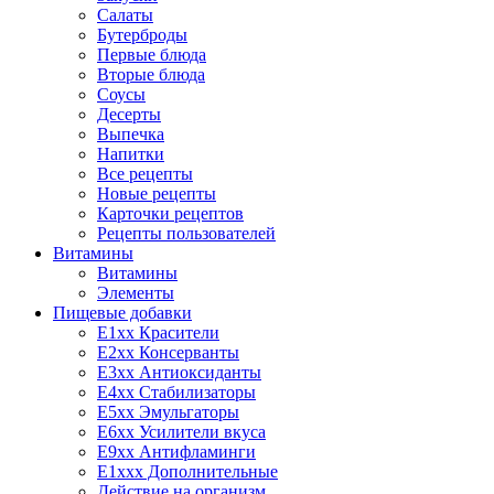
Салаты
Бутерброды
Первые блюда
Вторые блюда
Соусы
Десерты
Выпечка
Напитки
Все рецепты
Новые рецепты
Карточки рецептов
Рецепты пользователей
Витамины
Витамины
Элементы
Пищевые добавки
E1xx Красители
E2xx Консерванты
E3xx Антиоксиданты
E4xx Стабилизаторы
E5xx Эмульгаторы
E6xx Усилители вкуса
E9xx Антифламинги
E1xxx Дополнительные
Действие на организм