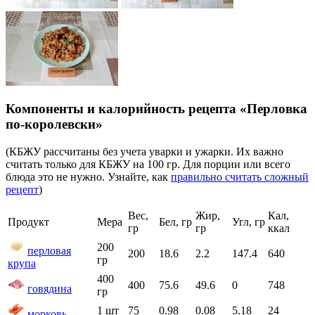
Компоненты и калорийность рецепта «Перловка
по-королевски»
(КБЖУ рассчитаны без учета уварки и ужарки. Их важно
считать только для КБЖУ на 100 гр. Для порции или всего
блюда это не нужно. Узнайте, как
правильно считать сложный
рецепт
)
Вес,
Жир,
Кал,
Продукт
Мера
Бел, гр
Угл, гр
гр
гр
ккал
200
перловая
200
18.6
2.2
147.4
640
гр
крупа
400
400
75.6
49.6
0
748
говядина
гр
1 шт
75
0.98
0.08
5.18
24
морковь