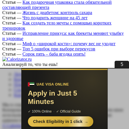
Статья
—
Как подарочная упаковка стала обязательной
составляющей презента
Статья
—
Жизнь с диабетом: контроль сахара
Статья
—
Что подарить женщине на 45 лет
Статья
—
Как создать тело мечты с помощью коротких
тренировок
Статья
—
Исправление прикуса: как брекеты меняют улыбку
и здоровье
Статья
—
Миф о «широкой кости»: почему вес не уходит
Статья
—
Топ 5 ошибок при выборе перекусов
Статья
—
Сорок пять – баба ягодка опять!
5
Анализируй то, что ты ешь!
Личный кабинет
Контакты
Помощь сайту
Соцсети
Карта сайта
Мы в социальных сетях:
Копирование, перепечатка (целиком или частично) или иное
использование материала без письменного разрешения
администрации сайта Calorizator.ru не допускается.
© Calorizator.ru 2008-2026