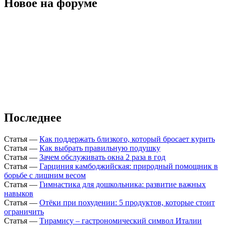
Новое на форуме
Последнее
Статья
—
Как поддержать близкого, который бросает курить
Статья
—
Как выбрать правильную подушку
Статья
—
Зачем обслуживать окна 2 раза в год
Статья
—
Гарциния камбоджийская: природный помощник в
борьбе с лишним весом
Статья
—
Гимнастика для дошкольника: развитие важных
навыков
Статья
—
Отёки при похудении: 5 продуктов, которые стоит
ограничить
Статья
—
Тирамису – гастрономический символ Италии