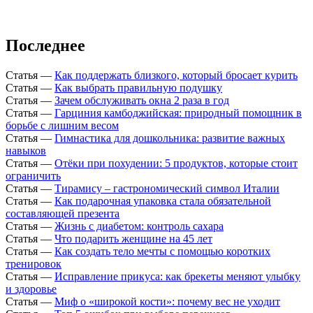
Последнее
Статья
—
Как поддержать близкого, который бросает курить
Статья
—
Как выбрать правильную подушку
Статья
—
Зачем обслуживать окна 2 раза в год
Статья
—
Гарциния камбоджийская: природный помощник в
борьбе с лишним весом
Статья
—
Гимнастика для дошкольника: развитие важных
навыков
Статья
—
Отёки при похудении: 5 продуктов, которые стоит
ограничить
Статья
—
Тирамису – гастрономический символ Италии
Статья
—
Как подарочная упаковка стала обязательной
составляющей презента
Статья
—
Жизнь с диабетом: контроль сахара
Статья
—
Что подарить женщине на 45 лет
Статья
—
Как создать тело мечты с помощью коротких
тренировок
Статья
—
Исправление прикуса: как брекеты меняют улыбку
и здоровье
Статья
—
Миф о «широкой кости»: почему вес не уходит