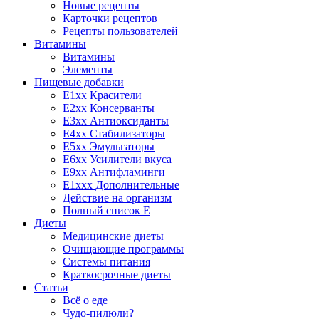
Новые рецепты
Карточки рецептов
Рецепты пользователей
Витамины
Витамины
Элементы
Пищевые добавки
E1xx Красители
E2xx Консерванты
E3xx Антиоксиданты
E4xx Стабилизаторы
E5xx Эмульгаторы
E6xx Усилители вкуса
E9xx Антифламинги
E1xxx Дополнительные
Действие на организм
Полный список E
Диеты
Медицинские диеты
Очищающие программы
Системы питания
Краткосрочные диеты
Статьи
Всё о еде
Чудо-пилюли?