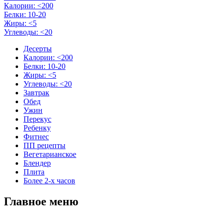
Калории: <200
Белки: 10-20
Жиры: <5
Углеводы: <20
Десерты
Калории: <200
Белки: 10-20
Жиры: <5
Углеводы: <20
Завтрак
Обед
Ужин
Перекус
Ребенку
Фитнес
ПП рецепты
Вегетарианское
Блендер
Плита
Более 2-х часов
Главное меню