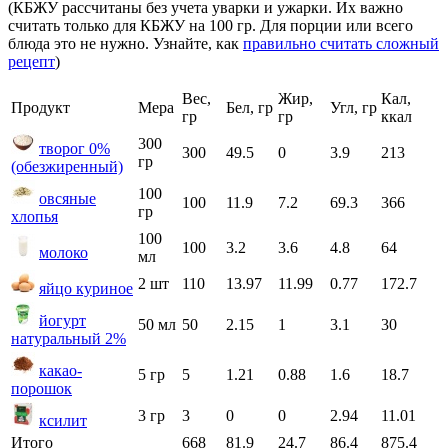
(КБЖУ рассчитаны без учета уварки и ужарки. Их важно
считать только для КБЖУ на 100 гр. Для порции или всего
блюда это не нужно. Узнайте, как
правильно считать сложный
рецепт
)
Вес,
Жир,
Кал,
Продукт
Мера
Бел, гр
Угл, гр
гр
гр
ккал
300
творог 0%
300
49.5
0
3.9
213
гр
(обезжиренный)
100
овсяные
100
11.9
7.2
69.3
366
гр
хлопья
100
100
3.2
3.6
4.8
64
молоко
мл
2 шт
110
13.97
11.99
0.77
172.7
яйцо куриное
йогурт
50 мл
50
2.15
1
3.1
30
натуральный 2%
какао-
5 гр
5
1.21
0.88
1.6
18.7
порошок
3 гр
3
0
0
2.94
11.01
ксилит
Итого
668
81.9
24.7
86.4
875.4