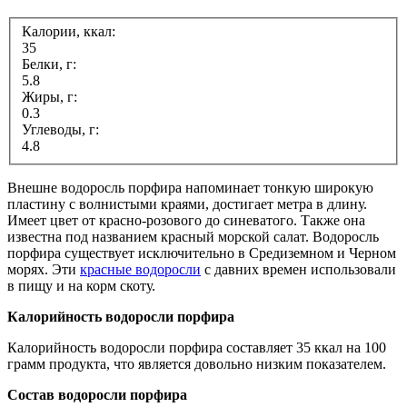
Калории, ккал:
35
Белки, г:
5.8
Жиры, г:
0.3
Углеводы, г:
4.8
Внешне водоросль порфира напоминает тонкую широкую
пластину с волнистыми краями, достигает метра в длину.
Имеет цвет от красно-розового до синеватого. Также она
известна под названием красный морской салат. Водоросль
порфира существует исключительно в Средиземном и Черном
морях. Эти
красные водоросли
с давних времен использовали
в пищу и на корм скоту.
Калорийность водоросли порфира
Калорийность водоросли порфира составляет 35 ккал на 100
грамм продукта, что является довольно низким показателем.
Состав водоросли порфира