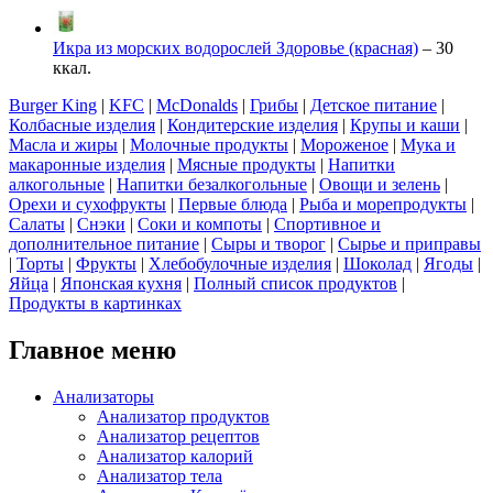
Икра из морских водорослей Здоровье (красная)
– 30
ккал.
Burger King
|
KFC
|
McDonalds
|
Грибы
|
Детское питание
|
Колбасные изделия
|
Кондитерские изделия
|
Крупы и каши
|
Масла и жиры
|
Молочные продукты
|
Мороженое
|
Мука и
макаронные изделия
|
Мясные продукты
|
Напитки
алкогольные
|
Напитки безалкогольные
|
Овощи и зелень
|
Орехи и сухофрукты
|
Первые блюда
|
Рыба и морепродукты
|
Салаты
|
Снэки
|
Соки и компоты
|
Спортивное и
дополнительное питание
|
Сыры и творог
|
Сырье и приправы
|
Торты
|
Фрукты
|
Хлебобулочные изделия
|
Шоколад
|
Ягоды
|
Яйца
|
Японская кухня
|
Полный список продуктов
|
Продукты в картинках
Главное меню
Анализаторы
Анализатор продуктов
Анализатор рецептов
Анализатор калорий
Анализатор тела