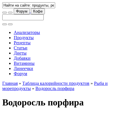
Форум
Кофе
Анализаторы
Продукты
Рецепты
Статьи
Диеты
Добавки
Витамины
Линеечки
Форум
Главная
»
Таблица калорийности продуктов
»
Рыба и
морепродукты
»
Водоросль порфира
Водоросль порфира