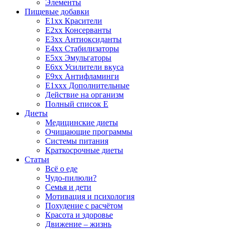
Элементы
Пищевые добавки
E1xx Красители
E2xx Консерванты
E3xx Антиоксиданты
E4xx Стабилизаторы
E5xx Эмульгаторы
E6xx Усилители вкуса
E9xx Антифламинги
E1xxx Дополнительные
Действие на организм
Полный список E
Диеты
Медицинские диеты
Очищающие программы
Системы питания
Краткосрочные диеты
Статьи
Всё о еде
Чудо-пилюли?
Семья и дети
Мотивация и психология
Похудение с расчётом
Красота и здоровье
Движение – жизнь