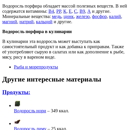
Водоросль порфира обладает массой полезных веществ. В ней
содержатся витамины:
В4
,
РР
,
К
,
Е
,
С
,
В9
,
А
и другие.
Минеральные вещества:
медь
,
цинк
,
железо
,
фосфор
,
калий
,
магний
,
натрий
,
кальций
и другие.
Водоросль порфира в кулинарии
В кулинарии эта водоросль может выступать как
самостоятельный продукт и как добавка к приправам. Также
её употребляют сырую в салатах или как дополнение к рыбе,
мясу, рису в вареном виде.
Рыба и морепродукты
Другие интересные материалы
Продукты:
Водоросль нори
– 349 ккал.
Водоросль лиму
– 25 ккал.