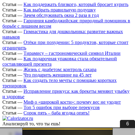
Статья
—
Как поддержать близкого, который бросает курить
Статья
—
Как выбрать правильную подушку
Статья
—
Зачем обслуживать окна 2 раза в год
Статья
—
Гарциния камбоджийская: природный помощник в
борьбе с лишним весом
Статья
—
Гимнастика для дошкольника: развитие важных
навыков
Статья
—
Отёки при похудении: 5 продуктов, которые стоит
ограничить
Статья
—
Тирамису – гастрономический символ Италии
Статья
—
Как подарочная упаковка стала обязательной
составляющей презента
Статья
—
Жизнь с диабетом: контроль сахара
Статья
—
Что подарить женщине на 45 лет
Статья
—
Как создать тело мечты с помощью коротких
тренировок
Статья
—
Исправление прикуса: как брекеты меняют улыбку
и здоровье
Статья
—
Миф о «широкой кости»: почему вес не уходит
Статья
—
Топ 5 ошибок при выборе перекусов
Статья
—
Сорок пять – баба ягодка опять!
6
Анализируй то, что ты ешь!
Личный кабинет