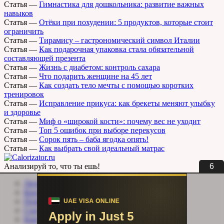
Статья
—
Гимнастика для дошкольника: развитие важных
навыков
Статья
—
Отёки при похудении: 5 продуктов, которые стоит
ограничить
Статья
—
Тирамису – гастрономический символ Италии
Статья
—
Как подарочная упаковка стала обязательной
составляющей презента
Статья
—
Жизнь с диабетом: контроль сахара
Статья
—
Что подарить женщине на 45 лет
Статья
—
Как создать тело мечты с помощью коротких
тренировок
Статья
—
Исправление прикуса: как брекеты меняют улыбку
и здоровье
Статья
—
Миф о «широкой кости»: почему вес не уходит
Статья
—
Топ 5 ошибок при выборе перекусов
Статья
—
Сорок пять – баба ягодка опять!
Статья
—
Как выбрать свой идеальный матрас
6
Анализируй то, что ты ешь!
Личный кабинет
Контакты
Помощь сайту
Соцсети
Карта сайта