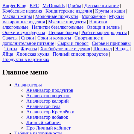
Burger King
|
KFC
|
McDonalds
|
Грибы
|
Детское питание
|
Колбасные изделия
|
Кондитерские изделия
|
Крупы и каши
|
Масла и жиры
|
Молочные продукты
|
Мороженое
|
Мука и
макаронные изделия
|
Мясные продукты
|
Напитки
алкогольные
|
Напитки безалкогольные
|
Овощи и зелень
|
Орехи и сухофрукты
|
Первые блюда
|
Рыба и морепродукты
|
Салаты
|
Снэки
|
Соки и компоты
|
Спортивное и
дополнительное питание
|
Сыры и творог
|
Сырье и приправы
|
Торты
|
Фрукты
|
Хлебобулочные изделия
|
Шоколад
|
Ягоды
|
Яйца
|
Японская кухня
|
Полный список продуктов
|
Продукты в картинках
Главное меню
Анализаторы
Анализатор продуктов
Анализатор рецептов
Анализатор калорий
Анализатор тела
Анализатор Кремлёвки
Анализатор добавок
Личный кабинет
Про Личный кабинет
Таблица калорийности