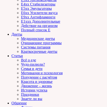
E4xx Стабилизаторы
E5xx Эмульгаторы
E6xx Усилители вкуса
E9xx Антифламинги
E1xxx Дополнительные
Действие на организм
Полный список E
Диеты
Медицинские диеты
Очищающие программы
Системы питания
Краткосрочные диеты
Статьи
Всё о еде
Чудо-пилюли?
Семья и дети
Мотивация и психология
Похудение с расчётом
Красота и здоровье
Движение – жизнь
Истории успеха
Праздники
Знаете ли вы
Общение