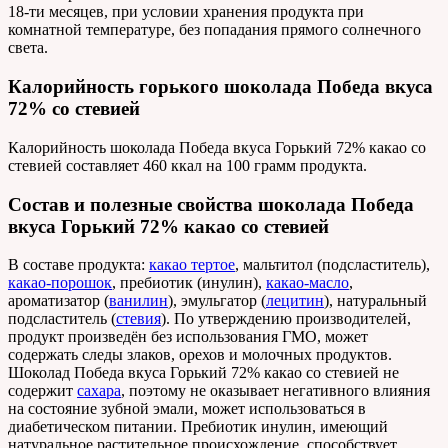
18-ти месяцев, при условии хранения продукта при
комнатной температуре, без попадания прямого солнечного
света.
Калорийность горького шоколада Победа вкуса
72% со стевией
Калорийность шоколада Победа вкуса Горький 72% какао со
стевией составляет 460 ккал на 100 грамм продукта.
Состав и полезные свойства шоколада Победа
вкуса Горький 72% какао со стевией
В составе продукта:
какао тертое
, мальтитол (подсластитель),
какао-порошок
, пребиотик (инулин),
какао-масло
,
ароматизатор (
ванилин
), эмульгатор (
лецитин
), натуральный
подсластитель (
стевия
). По утверждению производителей,
продукт произведён без использования ГМО, может
содержать следы злаков, орехов и молочных продуктов.
Шоколад Победа вкуса Горький 72% какао со стевией не
содержит
сахара
, поэтому не оказывает негативного влияния
на состояние зубной эмали, может использоваться в
диабетическом питании. Пребиотик инулин, имеющий
натуральное растительное происхождение, способствует