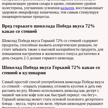
нормализации уровня сахара в крови, снижению уровня
холестерина, улучшению усвоения
кальция
, восстанавливает
здоровую микрофлору кишечника, тем самым стимулируя
пищеварительные процессы.
Вред горького шоколада Победа вкуса 72%
какао со стевией
Шоколад Победа вкуса Горький 72% со стевией содержит
продукты, способные вызвать аллергические реакции, не
стоит забывать также о высокой калорийности продукта, для
повышения настроения и жизненного тонуса достаточно в
день съедать 2-3 дольки горького шоколада.
Шоколад Победа вкуса Горький 72% какао со
стевией в кулинарии
Самый простой способ употребления шоколада Победа вкуса
со стевией – открыть упаковку, отломить кусочек и дать ему
растаять во рту. Можно использовать шоколад как десерт с
чашкой чая или кофе или как быстрый перекус «на бегу».
Горький шоколад может стать основой полезного десертного
блюда – мусса, торта или желе, тёртым шоколадом украшают
фруктовые салаты и мороженое.