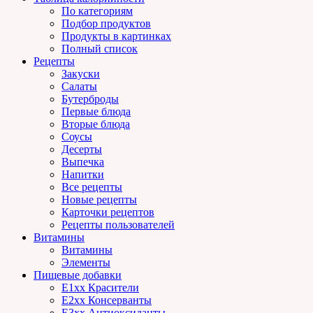
По категориям
Подбор продуктов
Продукты в картинках
Полный список
Рецепты
Закуски
Салаты
Бутерброды
Первые блюда
Вторые блюда
Соусы
Десерты
Выпечка
Напитки
Все рецепты
Новые рецепты
Карточки рецептов
Рецепты пользователей
Витамины
Витамины
Элементы
Пищевые добавки
E1xx Красители
E2xx Консерванты
E3xx Антиоксиданты