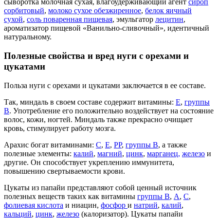
сыворотка молочная сухая, влагоудерживающий агент
сироп
сорбитовый
,
молоко сухое обезжиренное
,
белок яичный
сухой
,
соль поваренная пищевая
, эмульгатор
лецитин
,
ароматизатор пищевой «Ванильно-сливочный», идентичный
натуральному.
Полезные свойства и вред нуги с орехами и
цукатами
Польза нуги с орехами и цукатами заключается в ее составе.
Так, миндаль в своем составе содержит витамины:
Е
,
группы
В
. Употребление его положительно воздействует на состояние
волос, кожи, ногтей. Миндаль также прекрасно очищает
кровь, стимулирует работу мозга.
Арахис богат витаминами:
С
,
Е
,
РР
,
группы В
, а также
полезные элементы:
калий
,
магний
,
цинк
,
марганец,
железо
и
другие. Он способствует укреплению иммунитета,
повышению свертываемости крови.
Цукаты из папайи представляют собой ценный источник
полезных веществ таких как витамины
группы В
,
А
,
С
,
фолиевая кислота
и ниацин,
фосфор
и
натрий
,
калий
,
кальций
,
цинк
,
железо
(калоризатор). Цукаты папайи