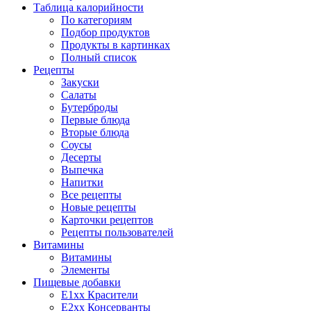
Таблица калорийности
По категориям
Подбор продуктов
Продукты в картинках
Полный список
Рецепты
Закуски
Салаты
Бутерброды
Первые блюда
Вторые блюда
Соусы
Десерты
Выпечка
Напитки
Все рецепты
Новые рецепты
Карточки рецептов
Рецепты пользователей
Витамины
Витамины
Элементы
Пищевые добавки
E1xx Красители
E2xx Консерванты