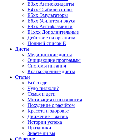
E3xx Антиоксиданты
E4xx Стабилизаторы
E5xx Эмульгаторы
E6xx Усилители вкуса
E9xx Антифламинги
E1xxx Дополнительные
Действие на организм
Полный список E
Диеты
Медицинские диеты
Очищающие программы
Системы питания
Краткосрочные диеты
Статьи
Всё о еде
Чудо-пилюли?
Семья и дети
Мотивация и психология
Похудение с расчётом
Красота и здоровье
Движение – жизнь
Истории успеха
Праздники
Знаете ли вы
Общение