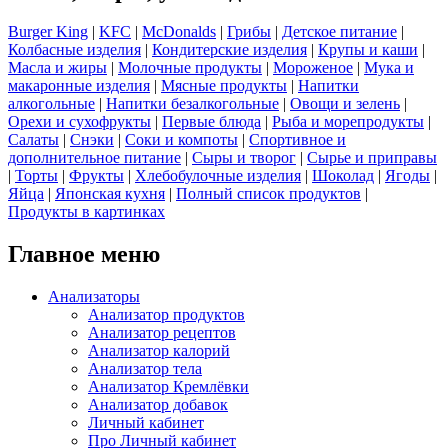
Burger King
|
KFC
|
McDonalds
|
Грибы
|
Детское питание
|
Колбасные изделия
|
Кондитерские изделия
|
Крупы и каши
|
Масла и жиры
|
Молочные продукты
|
Мороженое
|
Мука и
макаронные изделия
|
Мясные продукты
|
Напитки
алкогольные
|
Напитки безалкогольные
|
Овощи и зелень
|
Орехи и сухофрукты
|
Первые блюда
|
Рыба и морепродукты
|
Салаты
|
Снэки
|
Соки и компоты
|
Спортивное и
дополнительное питание
|
Сыры и творог
|
Сырье и приправы
|
Торты
|
Фрукты
|
Хлебобулочные изделия
|
Шоколад
|
Ягоды
|
Яйца
|
Японская кухня
|
Полный список продуктов
|
Продукты в картинках
Главное меню
Анализаторы
Анализатор продуктов
Анализатор рецептов
Анализатор калорий
Анализатор тела
Анализатор Кремлёвки
Анализатор добавок
Личный кабинет
Про Личный кабинет