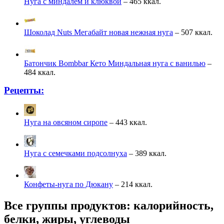
Нуга с миндалем и клюквой
– 465 ккал.
Шоколад Nuts Мегабайт новая нежная нуга
– 507 ккал.
Батончик Bombbar Кето Миндальная нуга с ванилью
–
484 ккал.
Рецепты:
Нуга на овсяном сиропе
– 443 ккал.
Нуга с семечками подсолнуха
– 389 ккал.
Конфеты-нуга по Дюкану
– 214 ккал.
Все группы продуктов: калорийность,
белки, жиры, углеводы