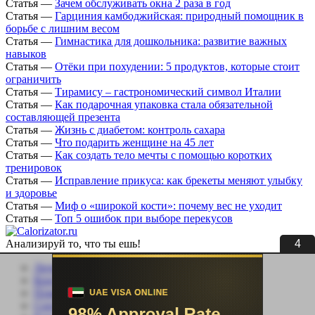
Статья
—
Зачем обслуживать окна 2 раза в год
Статья
—
Гарциния камбоджийская: природный помощник в
борьбе с лишним весом
Статья
—
Гимнастика для дошкольника: развитие важных
навыков
Статья
—
Отёки при похудении: 5 продуктов, которые стоит
ограничить
Статья
—
Тирамису – гастрономический символ Италии
Статья
—
Как подарочная упаковка стала обязательной
составляющей презента
Статья
—
Жизнь с диабетом: контроль сахара
Статья
—
Что подарить женщине на 45 лет
Статья
—
Как создать тело мечты с помощью коротких
тренировок
Статья
—
Исправление прикуса: как брекеты меняют улыбку
и здоровье
Статья
—
Миф о «широкой кости»: почему вес не уходит
Статья
—
Топ 5 ошибок при выборе перекусов
3
Анализируй то, что ты ешь!
Личный кабинет
Контакты
Помощь сайту
Соцсети