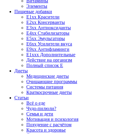
Витамины
Элементы
Пищевые добавки
E1xx Красители
E2xx Консерванты
E3xx Антиоксиданты
E4xx Стабилизаторы
E5xx Эмульгаторы
E6xx Усилители вкуса
E9xx Антифламинги
E1xxx Дополнительные
Действие на организм
Полный список E
Диеты
Медицинские диеты
Очищающие программы
Системы питания
Краткосрочные диеты
Статьи
Всё о еде
Чудо-пилюли?
Семья и дети
Мотивация и психология
Похудение с расчётом
Красота и здоровье