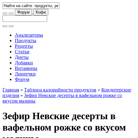
Форум
Кофе
Анализаторы
Продукты
Рецепты
Статьи
Диеты
Добавки
Витамины
Линеечки
Форум
Главная
»
Таблица калорийности продуктов
»
Кондитерские
изделия
»
Зефир Невские десерты в вафельном рожке со
вкусом малины
Зефир Невские десерты в
вафельном рожке со вкусом