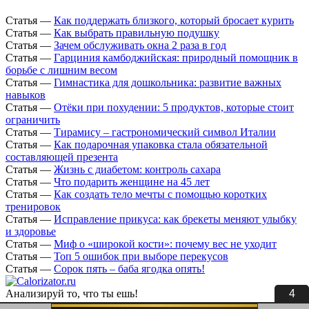
Статья
—
Как поддержать близкого, который бросает курить
Статья
—
Как выбрать правильную подушку
Статья
—
Зачем обслуживать окна 2 раза в год
Статья
—
Гарциния камбоджийская: природный помощник в
борьбе с лишним весом
Статья
—
Гимнастика для дошкольника: развитие важных
навыков
Статья
—
Отёки при похудении: 5 продуктов, которые стоит
ограничить
Статья
—
Тирамису – гастрономический символ Италии
Статья
—
Как подарочная упаковка стала обязательной
составляющей презента
Статья
—
Жизнь с диабетом: контроль сахара
Статья
—
Что подарить женщине на 45 лет
Статья
—
Как создать тело мечты с помощью коротких
тренировок
Статья
—
Исправление прикуса: как брекеты меняют улыбку
и здоровье
Статья
—
Миф о «широкой кости»: почему вес не уходит
Статья
—
Топ 5 ошибок при выборе перекусов
Статья
—
Сорок пять – баба ягодка опять!
3
Анализируй то, что ты ешь!