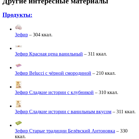
Другие интересные материалы
Продукты:
Зефир
– 304 ккал.
Зефир Красная цена ванильный
– 311 ккал.
Зефир Belucci с чёрной смородиной
– 210 ккал.
Зефир Сладкие истории с клубникой
– 310 ккал.
Зефир Сладкие истории с ванильным вкусом
– 311 ккал.
Зефир Старые традиции Белёвский Антоновка
– 330
ккал.