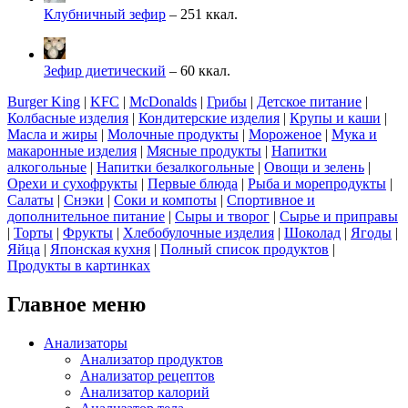
Клубничный зефир
– 251 ккал.
Зефир диетический
– 60 ккал.
Burger King
|
KFC
|
McDonalds
|
Грибы
|
Детское питание
|
Колбасные изделия
|
Кондитерские изделия
|
Крупы и каши
|
Масла и жиры
|
Молочные продукты
|
Мороженое
|
Мука и
макаронные изделия
|
Мясные продукты
|
Напитки
алкогольные
|
Напитки безалкогольные
|
Овощи и зелень
|
Орехи и сухофрукты
|
Первые блюда
|
Рыба и морепродукты
|
Салаты
|
Снэки
|
Соки и компоты
|
Спортивное и
дополнительное питание
|
Сыры и творог
|
Сырье и приправы
|
Торты
|
Фрукты
|
Хлебобулочные изделия
|
Шоколад
|
Ягоды
|
Яйца
|
Японская кухня
|
Полный список продуктов
|
Продукты в картинках
Главное меню
Анализаторы
Анализатор продуктов
Анализатор рецептов
Анализатор калорий