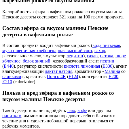
вафельном рожке со вкусом малины
Калорийность зефира в вафельном рожке со вкусом малины
Невские десерты составляет 321 ккал на 100 грамм продукта.
Состав зефира со вкусом малины Невские
десерты в вафельном рожке
В состав продукта входит вафельный рожок (
вода питьевая
,
мука пшеничная хлебопекарная высший сорт
,
сахар
,
растительное масло, эмульгатор
лецитин
),
сахар
,
патока
,
пюре
яблочное
,
белок яичный
, желеобразующий агент
пектин
(
E440
), регулятор кислотности
кислота лимонная
(
E330
), агент
влагоудерживающий
лактат натрия
, ароматизатор «
Малина
со
сливками
», краситель
Понсо 4R
(
E124
), консерванты
E200
,
E210
(calorizator).
Польза и вред зефира в вафельном рожке со
вкусом малины Невские десерты
Такой десерт вполне подойдёт к
чаю
,
кофе
или другим
напиткам
, им можно иногда порадовать себя и близких в
течение дня и сделать небольшой перерыв, отвлечься от
рабочих моментов.