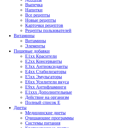
Выпечка
Напитки
Все рецепты
Новые рецепты
Карточки рецептов
Рецепты пользователей
Витамины
Витамины
Элементы
Пищевые добавки
E1xx Красители
E2xx Консерванты
E3xx Антиоксиданты
E4xx Стабилизаторы
E5xx Эмульгаторы
E6xx Усилители вкуса
E9xx Антифламинги
E1xxx Дополнительные
Действие на организм
Полный список E
Диеты
Медицинские диеты
Очищающие программы
Системы питания