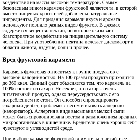
воздействия на массы высокой температурой. Самым
безопасным видом карамели фруктовой является та, в которой
вместо пищевых красителей добавлены натуральные
ингредиенты. Для придания карамели вкуса и аромата
используют повидло разных видов фруктов. В джемах
содержится вещество пектин, он которое оказывает
благоприятное воздействие на пищеварительную систему
человека. При употреблении пектина исчезает дискомфорт в
области живота, вздутие, боли и прочее.
Вред фруктовой карамели
Карамель фруктовая относиться к группе продуктов с
высокой калорийностью. На 100 грамм продукта приходится
до 360 ккал. Данный факт объясняется тем, что карамель на
100% состоит из сахара. Не секрет, что сахар – очень
питательный продукт, однако переусердствовать с его
потреблением не стоит. Он способен спровоцировать
сахарный диабет, проблемы с весом и вызвать аллергию
(калоризатор). Аллергия в виде высыпания мелкой сыпи
может быть спровоцирована ростом и размножением вредных
микроорганизмов в кишечнике. Вредители очень хорошо себя
чувствуют в углеводистой среде.
При выборе карамели фруктовой внимательно читайте ее