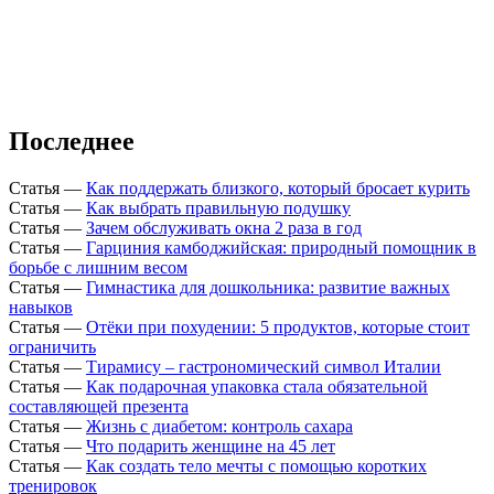
Последнее
Статья
—
Как поддержать близкого, который бросает курить
Статья
—
Как выбрать правильную подушку
Статья
—
Зачем обслуживать окна 2 раза в год
Статья
—
Гарциния камбоджийская: природный помощник в
борьбе с лишним весом
Статья
—
Гимнастика для дошкольника: развитие важных
навыков
Статья
—
Отёки при похудении: 5 продуктов, которые стоит
ограничить
Статья
—
Тирамису – гастрономический символ Италии
Статья
—
Как подарочная упаковка стала обязательной
составляющей презента
Статья
—
Жизнь с диабетом: контроль сахара
Статья
—
Что подарить женщине на 45 лет
Статья
—
Как создать тело мечты с помощью коротких
тренировок