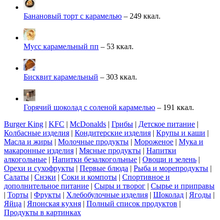
Банановый торт с карамелью
– 249 ккал.
Мусс карамельный пп
– 53 ккал.
Бисквит карамельный
– 303 ккал.
Горячий шоколад с соленой карамелью
– 191 ккал.
Burger King
|
KFC
|
McDonalds
|
Грибы
|
Детское питание
|
Колбасные изделия
|
Кондитерские изделия
|
Крупы и каши
|
Масла и жиры
|
Молочные продукты
|
Мороженое
|
Мука и
макаронные изделия
|
Мясные продукты
|
Напитки
алкогольные
|
Напитки безалкогольные
|
Овощи и зелень
|
Орехи и сухофрукты
|
Первые блюда
|
Рыба и морепродукты
|
Салаты
|
Снэки
|
Соки и компоты
|
Спортивное и
дополнительное питание
|
Сыры и творог
|
Сырье и приправы
|
Торты
|
Фрукты
|
Хлебобулочные изделия
|
Шоколад
|
Ягоды
|
Яйца
|
Японская кухня
|
Полный список продуктов
|
Продукты в картинках