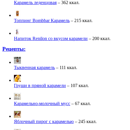
Карамель леденцовая
– 362 ккал.
Топпинг Bombbar Карамель
– 215 ккал.
Напиток Renilon со вкусом карамели
– 200 ккал.
Рецепты:
Тыквенная карамель
– 111 ккал.
Груши в пряной карамели
– 107 ккал.
Карамельно-молочный мусс
– 67 ккал.
Яблочный пирог с карамелью
– 245 ккал.