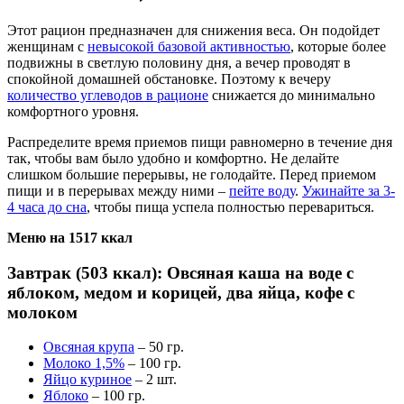
Этот рацион предназначен для снижения веса. Он подойдет
женщинам с
невысокой базовой активностью
, которые более
подвижны в светлую половину дня, а вечер проводят в
спокойной домашней обстановке. Поэтому к вечеру
количество углеводов в рационе
снижается до минимально
комфортного уровня.
Распределите время приемов пищи равномерно в течение дня
так, чтобы вам было удобно и комфортно. Не делайте
слишком большие перерывы, не голодайте. Перед приемом
пищи и в перерывах между ними –
пейте воду
.
Ужинайте за 3-
4 часа до сна
, чтобы пища успела полностью перевариться.
Меню на 1517 ккал
Завтрак (503 ккал): Овсяная каша на воде с
яблоком, медом и корицей, два яйца, кофе с
молоком
Овсяная крупа
– 50 гр.
Молоко 1,5%
– 100 гр.
Яйцо куриное
– 2 шт.
Яблоко
– 100 гр.