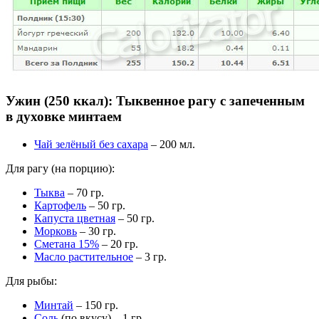
Ужин (250 ккал): Тыквенное рагу с запеченным
в духовке минтаем
Чай зелёный без сахара
– 200 мл.
Для рагу (на порцию):
Тыква
– 70 гр.
Картофель
– 50 гр.
Капуста цветная
– 50 гр.
Морковь
– 30 гр.
Сметана 15%
– 20 гр.
Масло растительное
– 3 гр.
Для рыбы:
Минтай
– 150 гр.
Соль
(по вкусу) – 1 гр.