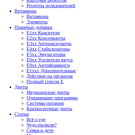
Карточки рецептов
Рецепты пользователей
Витамины
Витамины
Элементы
Пищевые добавки
E1xx Красители
E2xx Консерванты
E3xx Антиоксиданты
E4xx Стабилизаторы
E5xx Эмульгаторы
E6xx Усилители вкуса
E9xx Антифламинги
E1xxx Дополнительные
Действие на организм
Полный список E
Диеты
Медицинские диеты
Очищающие программы
Системы питания
Краткосрочные диеты
Статьи
Всё о еде
Чудо-пилюли?
Семья и дети