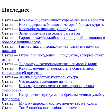
Последнее
Статья
—
Как можно убрать живот упражнениями в кровати
Статья
—
Как поддержать близкого, который бросает курить
Статья
—
Как выбрать правильную подушку
Статья
—
Зачем обслуживать окна 2 раза в год
Статья
—
Гарциния камбоджийская: природный помощник в
борьбе с лишним весом
Статья
—
Гимнастика для дошкольника: развитие важных
навыков
Статья
—
Отёки при похудении: 5 продуктов, которые стоит
ограничить
Статья
—
Тирамису – гастрономический символ Италии
Статья
—
Как подарочная упаковка стала обязательной
составляющей презента
Статья
—
Жизнь с диабетом: контроль сахара
Статья
—
Что подарить женщине на 45 лет
Статья
—
Как создать тело мечты с помощью коротких
тренировок
Статья
—
Исправление прикуса: как брекеты меняют улыбку
и здоровье
Статья
—
Миф о «широкой кости»: почему вес не уходит
Статья
—
Топ 5 ошибок при выборе перекусов