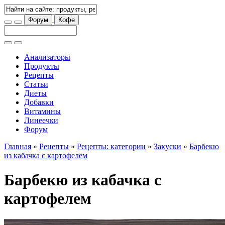
Форум
Кофе
Анализаторы
Продукты
Рецепты
Статьи
Диеты
Добавки
Витамины
Линеечки
Форум
Главная
»
Рецепты
»
Рецепты: категории
»
Закуски
»
Барбекю
из кабачка с картофелем
Барбекю из кабачка с
картофелем