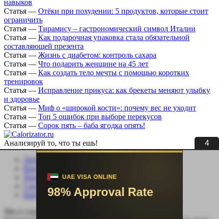
навыков
Статья
—
Отёки при похудении: 5 продуктов, которые стоит
ограничить
Статья
—
Тирамису – гастрономический символ Италии
Статья
—
Как подарочная упаковка стала обязательной
составляющей презента
Статья
—
Жизнь с диабетом: контроль сахара
Статья
—
Что подарить женщине на 45 лет
Статья
—
Как создать тело мечты с помощью коротких
тренировок
Статья
—
Исправление прикуса: как брекеты меняют улыбку
и здоровье
Статья
—
Миф о «широкой кости»: почему вес не уходит
Статья
—
Топ 5 ошибок при выборе перекусов
Статья
—
Сорок пять – баба ягодка опять!
3
Анализируй то, что ты ешь!
Личный кабинет
Контакты
Помощь сайту
Соцсети
Карта сайта
Мы в социальных сетях: