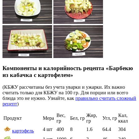
Компоненты и калорийность рецепта «Барбекю
из кабачка с картофелем»
(КБЖУ рассчитаны без учета уварки и ужарки. Их важно
считать только для КБЖУ на 100 гр. Для порции или всего
блюда это не нужно. Узнайте, как
правильно считать сложный
рецепт
)
Вес,
Жир,
Кал,
Продукт
Мера
Бел, гр
Угл, гр
гр
гр
ккал
4 шт
400
8
1.6
64.4
304
картофель