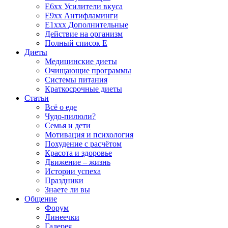
E6xx Усилители вкуса
E9xx Антифламинги
E1xxx Дополнительные
Действие на организм
Полный список E
Диеты
Медицинские диеты
Очищающие программы
Системы питания
Краткосрочные диеты
Статьи
Всё о еде
Чудо-пилюли?
Семья и дети
Мотивация и психология
Похудение с расчётом
Красота и здоровье
Движение – жизнь
Истории успеха
Праздники
Знаете ли вы
Общение
Форум
Линеечки
Галерея