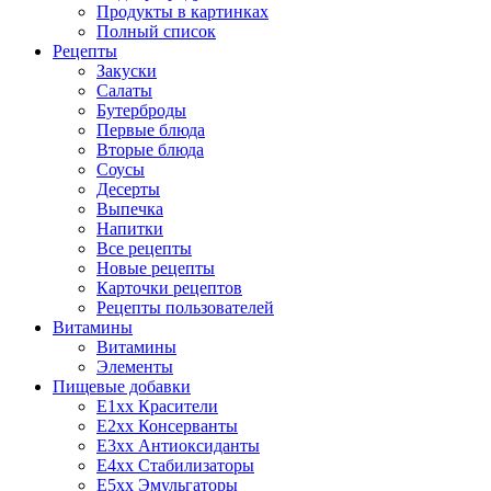
Продукты в картинках
Полный список
Рецепты
Закуски
Салаты
Бутерброды
Первые блюда
Вторые блюда
Соусы
Десерты
Выпечка
Напитки
Все рецепты
Новые рецепты
Карточки рецептов
Рецепты пользователей
Витамины
Витамины
Элементы
Пищевые добавки
E1xx Красители
E2xx Консерванты
E3xx Антиоксиданты
E4xx Стабилизаторы
E5xx Эмульгаторы