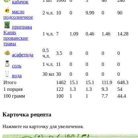
1 шт
1000
6
3
46
240
кабачок
масло
2 ч.л.
10
0
9.99
0
90
подсолнечное
приправа
Kamis
1 ч.л.
7
1.09
0.46
1.46
14.28
прованские
травы
0.5
3.5
0
0
0
0
асафетида
ч.л.
1 ч.л.
11
0
0
0
0
соль
30 мл
30
0
0
0
0
вода
Итого
1462
15.1
15.1
111.9
648.3
1 порция
122
1.3
1.3
9.3
54
100 грамм
100
1
1
7.7
44.4
Карточка рецепта
Нажмите на карточку для увеличения.