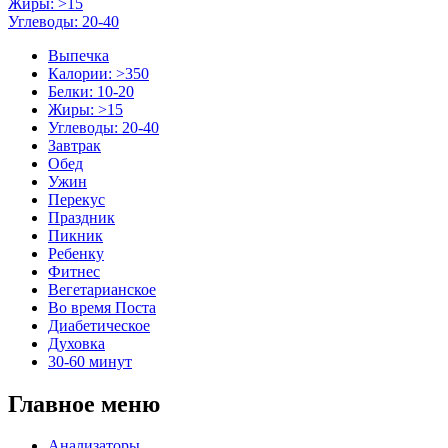
Жиры: >15
Углеводы: 20-40
Выпечка
Калории: >350
Белки: 10-20
Жиры: >15
Углеводы: 20-40
Завтрак
Обед
Ужин
Перекус
Праздник
Пикник
Ребенку
Фитнес
Вегетарианское
Во время Поста
Диабетическое
Духовка
30-60 минут
Главное меню
Анализаторы