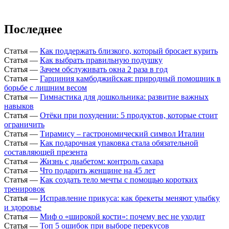
Последнее
Статья
—
Как поддержать близкого, который бросает курить
Статья
—
Как выбрать правильную подушку
Статья
—
Зачем обслуживать окна 2 раза в год
Статья
—
Гарциния камбоджийская: природный помощник в
борьбе с лишним весом
Статья
—
Гимнастика для дошкольника: развитие важных
навыков
Статья
—
Отёки при похудении: 5 продуктов, которые стоит
ограничить
Статья
—
Тирамису – гастрономический символ Италии
Статья
—
Как подарочная упаковка стала обязательной
составляющей презента
Статья
—
Жизнь с диабетом: контроль сахара
Статья
—
Что подарить женщине на 45 лет
Статья
—
Как создать тело мечты с помощью коротких
тренировок
Статья
—
Исправление прикуса: как брекеты меняют улыбку
и здоровье
Статья
—
Миф о «широкой кости»: почему вес не уходит
Статья
—
Топ 5 ошибок при выборе перекусов