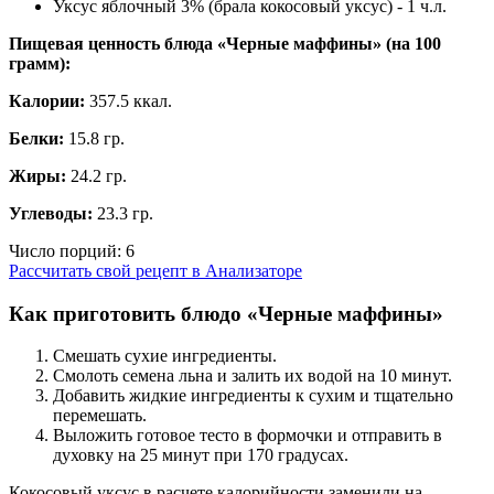
Уксус яблочный 3% (брала кокосовый уксус) - 1 ч.л.
Пищевая ценность блюда «Черные маффины» (на
100
грамм
):
Калории:
357.5 ккал.
Белки:
15.8 гр.
Жиры:
24.2 гр.
Углеводы:
23.3 гр.
Число порций:
6
Рассчитать свой рецепт в Анализаторе
Как приготовить блюдо «Черные маффины»
Смешать сухие ингредиенты.
Смолоть семена льна и залить их водой на 10 минут.
Добавить жидкие ингредиенты к сухим и тщательно
перемешать.
Выложить готовое тесто в формочки и отправить в
духовку на 25 минут при 170 градусах.
Кокосовый уксус в расчете калорийности заменили на