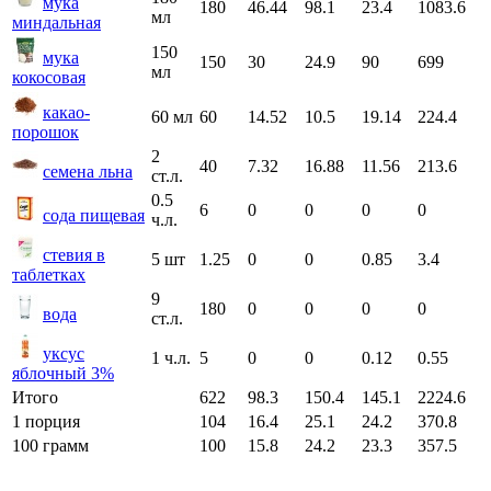
мука
180
46.44
98.1
23.4
1083.6
мл
миндальная
150
мука
150
30
24.9
90
699
мл
кокосовая
какао-
60 мл
60
14.52
10.5
19.14
224.4
порошок
2
40
7.32
16.88
11.56
213.6
семена льна
ст.л.
0.5
6
0
0
0
0
сода пищевая
ч.л.
стевия в
5 шт
1.25
0
0
0.85
3.4
таблетках
9
180
0
0
0
0
вода
ст.л.
уксус
1 ч.л.
5
0
0
0.12
0.55
яблочный 3%
Итого
622
98.3
150.4
145.1
2224.6
1 порция
104
16.4
25.1
24.2
370.8
100 грамм
100
15.8
24.2
23.3
357.5