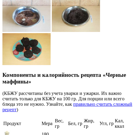
Компоненты и калорийность рецепта «Черные
маффины»
(КБЖУ рассчитаны без учета уварки и ужарки. Их важно
считать только для КБЖУ на 100 гр. Для порции или всего
блюда это не нужно. Узнайте, как
правильно считать сложный
рецепт
)
Вес,
Жир,
Кал,
Продукт
Мера
Бел, гр
Угл, гр
гр
гр
ккал
180