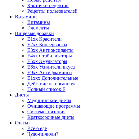
Карточки рецептов
Рецепты пользователей
Витамины
Витамины
Элементы
Пищевые добавки
E1xx Красители
E2xx Консерванты
E3xx Антиоксиданты
E4xx Стабилизаторы
E5xx Эмульгаторы
E6xx Усилители вкуса
E9xx Антифламинги
E1xxx Дополнительные
Действие на организм
Полный список E
Диеты
Медицинские диеты
Очищающие программы
Системы питания
Краткосрочные диеты
Статьи
Всё о еде
Чудо-пилюли?