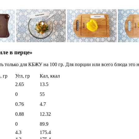
ле в перце»
ь только для КБЖУ на 100 гр. Для порции или всего блюда это н
, гр
Угл, гр
Кал, ккал
2.65
13.5
0
55
0.76
4.7
0.88
12.32
0
89.9
4.3
175.4