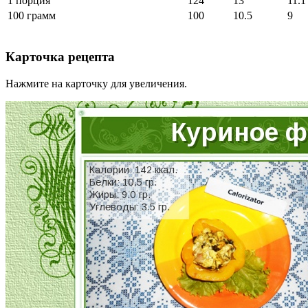
1 порция
124
13
11.1
100 грамм
100
10.5
9
Карточка рецепта
Нажмите на карточку для увеличения.