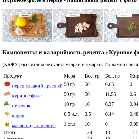
Компоненты и калорийность рецепта «Куриное фи
(КБЖУ рассчитаны без учета уварки и ужарки. Их важно считат
Продукт
Мера
Вес, гр
Бел, гр
Жир
50 гр
50
0.65
0
перец сладкий красный
50 гр
50
11.55
0.6
куриное филе
10 гр
10
0.37
0.04
петрушка
0.5 ч.л.
3.5
0.44
0.48
карри
1 ст.л.
10
0
9.99
масло подсолнечное
Итого
124
13
11.1