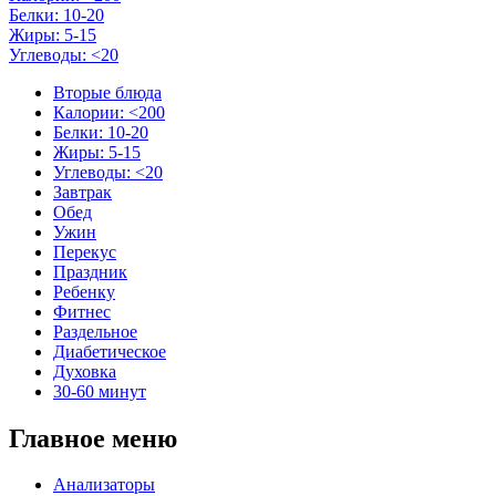
Белки: 10-20
Жиры: 5-15
Углеводы: <20
Вторые блюда
Калории: <200
Белки: 10-20
Жиры: 5-15
Углеводы: <20
Завтрак
Обед
Ужин
Перекус
Праздник
Ребенку
Фитнес
Раздельное
Диабетическое
Духовка
30-60 минут
Главное меню
Анализаторы