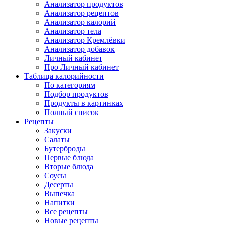
Анализатор продуктов
Анализатор рецептов
Анализатор калорий
Анализатор тела
Анализатор Кремлёвки
Анализатор добавок
Личный кабинет
Про Личный кабинет
Таблица калорийности
По категориям
Подбор продуктов
Продукты в картинках
Полный список
Рецепты
Закуски
Салаты
Бутерброды
Первые блюда
Вторые блюда
Соусы
Десерты
Выпечка
Напитки
Все рецепты
Новые рецепты