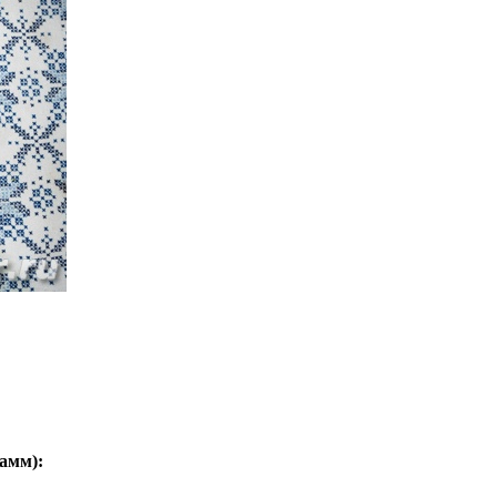
рамм
):