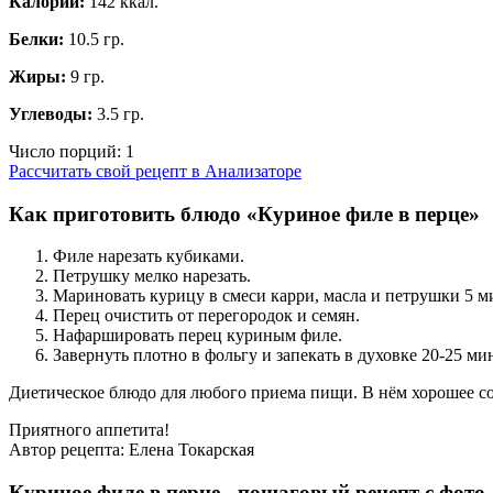
Калории:
142 ккал.
Белки:
10.5 гр.
Жиры:
9 гр.
Углеводы:
3.5 гр.
Число порций:
1
Рассчитать свой рецепт в Анализаторе
Как приготовить блюдо «Куриное филе в перце»
Филе нарезать кубиками.
Петрушку мелко нарезать.
Мариновать курицу в смеси карри, масла и петрушки 5 м
Перец очистить от перегородок и семян.
Нафаршировать перец куриным филе.
Завернуть плотно в фольгу и запекать в духовке 20-25 ми
Диетическое блюдо для любого приема пищи. В нём хорошее соч
Приятного аппетита!
Автор рецепта:
Елена Токарская
Куриное филе в перце - пошаговый рецепт с фото