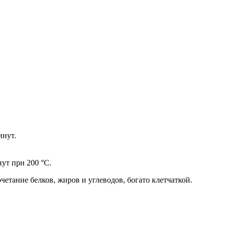
инут.
нут при 200 °С.
етание белков, жиров и углеводов, богато клетчаткой.