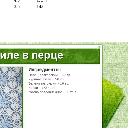
4.3
175.4
3.5
142