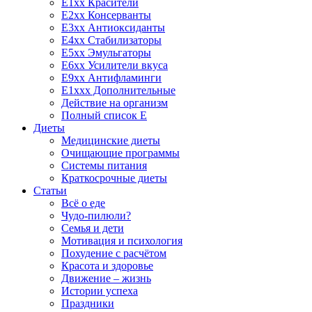
E1xx Красители
E2xx Консерванты
E3xx Антиоксиданты
E4xx Стабилизаторы
E5xx Эмульгаторы
E6xx Усилители вкуса
E9xx Антифламинги
E1xxx Дополнительные
Действие на организм
Полный список E
Диеты
Медицинские диеты
Очищающие программы
Системы питания
Краткосрочные диеты
Статьи
Всё о еде
Чудо-пилюли?
Семья и дети
Мотивация и психология
Похудение с расчётом
Красота и здоровье
Движение – жизнь
Истории успеха
Праздники