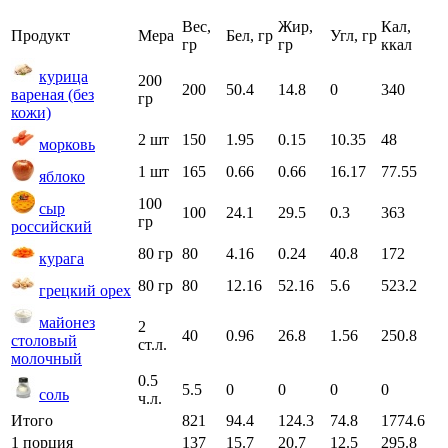
Вес,
Жир,
Кал,
Продукт
Мера
Бел, гр
Угл, гр
гр
гр
ккал
курица
200
200
50.4
14.8
0
340
вареная (без
гр
кожи)
2 шт
150
1.95
0.15
10.35
48
морковь
1 шт
165
0.66
0.66
16.17
77.55
яблоко
100
сыр
100
24.1
29.5
0.3
363
гр
российский
80 гр
80
4.16
0.24
40.8
172
курага
80 гр
80
12.16
52.16
5.6
523.2
грецкий орех
майонез
2
40
0.96
26.8
1.56
250.8
столовый
ст.л.
молочный
0.5
5.5
0
0
0
0
соль
ч.л.
Итого
821
94.4
124.3
74.8
1774.6
1 порция
137
15.7
20.7
12.5
295.8