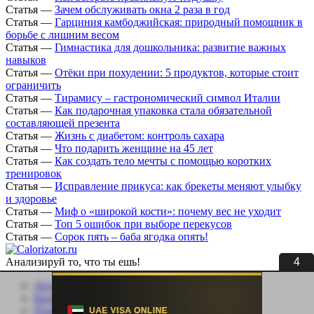
Статья
—
Зачем обслуживать окна 2 раза в год
Статья
—
Гарциния камбоджийская: природный помощник в
борьбе с лишним весом
Статья
—
Гимнастика для дошкольника: развитие важных
навыков
Статья
—
Отёки при похудении: 5 продуктов, которые стоит
ограничить
Статья
—
Тирамису – гастрономический символ Италии
Статья
—
Как подарочная упаковка стала обязательной
составляющей презента
Статья
—
Жизнь с диабетом: контроль сахара
Статья
—
Что подарить женщине на 45 лет
Статья
—
Как создать тело мечты с помощью коротких
тренировок
Статья
—
Исправление прикуса: как брекеты меняют улыбку
и здоровье
Статья
—
Миф о «широкой кости»: почему вес не уходит
Статья
—
Топ 5 ошибок при выборе перекусов
Статья
—
Сорок пять – баба ягодка опять!
3
Анализируй то, что ты ешь!
Личный кабинет
Контакты
Помощь сайту