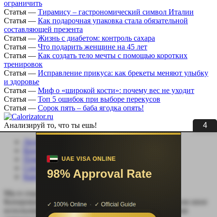
ограничить
Статья
—
Тирамису – гастрономический символ Италии
Статья
—
Как подарочная упаковка стала обязательной
составляющей презента
Статья
—
Жизнь с диабетом: контроль сахара
Статья
—
Что подарить женщине на 45 лет
Статья
—
Как создать тело мечты с помощью коротких
тренировок
Статья
—
Исправление прикуса: как брекеты меняют улыбку
и здоровье
Статья
—
Миф о «широкой кости»: почему вес не уходит
Статья
—
Топ 5 ошибок при выборе перекусов
Статья
—
Сорок пять – баба ягодка опять!
3
Анализируй то, что ты ешь!
Личный кабинет
Контакты
Помощь сайту
Соцсети
Карта сайта
Мы в социальных сетях:
Копирование, перепечатка (целиком или частично) или иное
использование материала без письменного разрешения