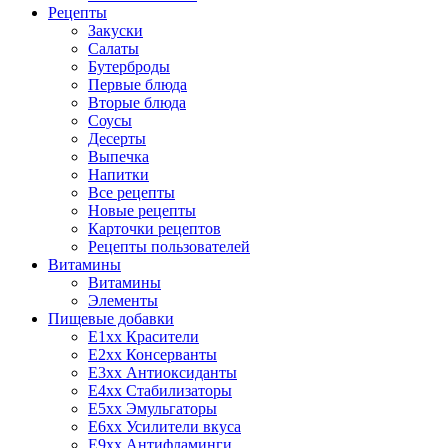
Рецепты
Закуски
Салаты
Бутерброды
Первые блюда
Вторые блюда
Соусы
Десерты
Выпечка
Напитки
Все рецепты
Новые рецепты
Карточки рецептов
Рецепты пользователей
Витамины
Витамины
Элементы
Пищевые добавки
E1xx Красители
E2xx Консерванты
E3xx Антиоксиданты
E4xx Стабилизаторы
E5xx Эмульгаторы
E6xx Усилители вкуса
E9xx Антифламинги