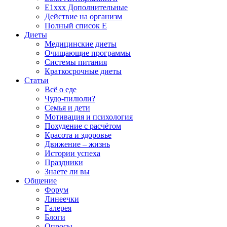
E1xxx Дополнительные
Действие на организм
Полный список E
Диеты
Медицинские диеты
Очищающие программы
Системы питания
Краткосрочные диеты
Статьи
Всё о еде
Чудо-пилюли?
Семья и дети
Мотивация и психология
Похудение с расчётом
Красота и здоровье
Движение – жизнь
Истории успеха
Праздники
Знаете ли вы
Общение
Форум
Линеечки
Галерея
Блоги
Опросы