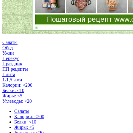
Салаты
Обед
Ужин
Перекус
Праздник
ПП рецепты
Плита
1-1,5 часа
Калории: <200
Белки: <10
Жиры: <5
Углеводы: <20
Салаты
Калории: <200
Белки: <10
Жиры: <5
Углеводы: <20