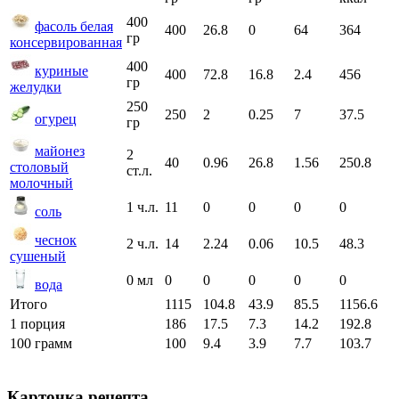
400
фасоль белая
400
26.8
0
64
364
гр
консервированная
400
куриные
400
72.8
16.8
2.4
456
гр
желудки
250
250
2
0.25
7
37.5
огурец
гр
майонез
2
40
0.96
26.8
1.56
250.8
столовый
ст.л.
молочный
1 ч.л.
11
0
0
0
0
соль
чеснок
2 ч.л.
14
2.24
0.06
10.5
48.3
сушеный
0 мл
0
0
0
0
0
вода
Итого
1115
104.8
43.9
85.5
1156.6
1 порция
186
17.5
7.3
14.2
192.8
100 грамм
100
9.4
3.9
7.7
103.7
Карточка рецепта