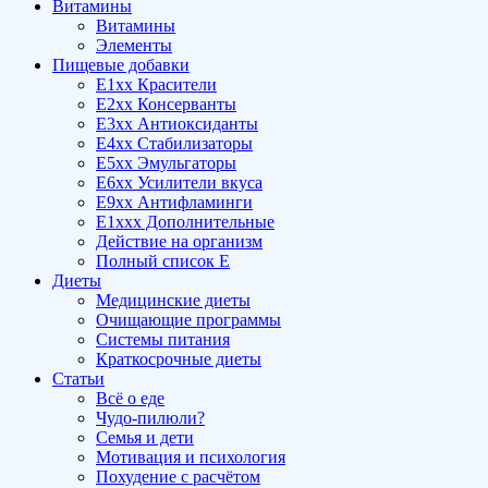
Витамины
Витамины
Элементы
Пищевые добавки
E1xx Красители
E2xx Консерванты
E3xx Антиоксиданты
E4xx Стабилизаторы
E5xx Эмульгаторы
E6xx Усилители вкуса
E9xx Антифламинги
E1xxx Дополнительные
Действие на организм
Полный список E
Диеты
Медицинские диеты
Очищающие программы
Системы питания
Краткосрочные диеты
Статьи
Всё о еде
Чудо-пилюли?
Семья и дети
Мотивация и психология
Похудение с расчётом