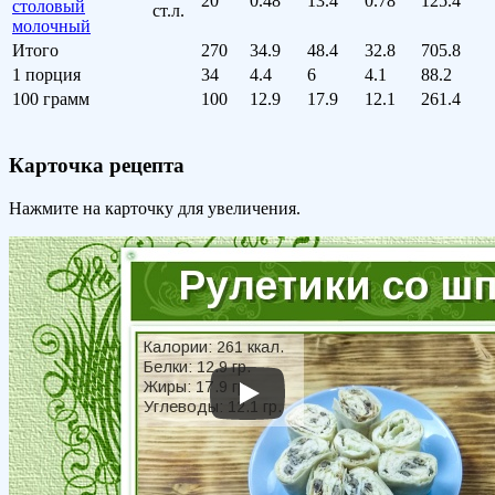
20
0.48
13.4
0.78
125.4
столовый
ст.л.
молочный
Итого
270
34.9
48.4
32.8
705.8
1 порция
34
4.4
6
4.1
88.2
100 грамм
100
12.9
17.9
12.1
261.4
Карточка рецепта
Нажмите на карточку для увеличения.