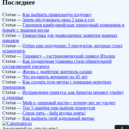
Последнее
Статья
—
Как выбрать правильную подушку
Статья
—
Зачем обслуживать окна 2 раза в год
Статья
—
Гарциния камбоджийская: природный помощник в
борьбе с лишним весом
Статья
—
Гимнастика для дошкольника: развитие важных
навыков
Статья
—
Отёки при похудении: 5 продуктов, которые стоит
ограничить
Статья
—
Тирамису – гастрономический символ Италии
Статья
—
Как подарочная упаковка стала обязательной
составляющей презента
Статья
—
Жизнь с диабетом: контроль сахара
Статья
—
Что подарить женщине на 45 лет
Статья
—
Как создать тело мечты с помощью коротких
тренировок
Статья
—
Исправление прикуса: как брекеты меняют улыбку
и здоровье
Статья
—
Миф о «широкой кости»: почему вес не уходит
Статья
—
Топ 5 ошибок при выборе перекусов
Статья
—
Сорок пять – баба ягодка опять!
Статья
—
Как выбрать свой идеальный матрас
3
Анализируй то, что ты ешь!