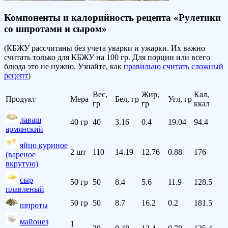
Компоненты и калорийность рецепта «Рулетики
со шпротами и сыром»
(КБЖУ рассчитаны без учета уварки и ужарки. Их важно
считать только для КБЖУ на 100 гр. Для порции или всего
блюда это не нужно. Узнайте, как
правильно считать сложный
рецепт
)
Вес,
Жир,
Кал,
Продукт
Мера
Бел, гр
Угл, гр
гр
гр
ккал
лаваш
40 гр
40
3.16
0.4
19.04
94.4
армянский
яйцо куриное
2 шт
110
14.19
12.76
0.88
176
(вареное
вкрутую)
сыр
50 гр
50
8.4
5.6
11.9
128.5
плавленый
50 гр
50
8.7
16.2
0.2
181.5
шпроты
майонез
1