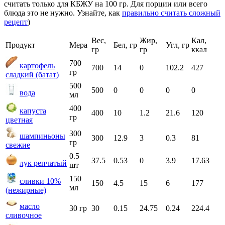
считать только для КБЖУ на 100 гр. Для порции или всего
блюда это не нужно. Узнайте, как
правильно считать сложный
рецепт
)
Вес,
Жир,
Кал,
Продукт
Мера
Бел, гр
Угл, гр
гр
гр
ккал
700
картофель
700
14
0
102.2
427
гр
сладкий (батат)
500
500
0
0
0
0
вода
мл
400
капуста
400
10
1.2
21.6
120
гр
цветная
300
шампиньоны
300
12.9
3
0.3
81
гр
свежие
0.5
37.5
0.53
0
3.9
17.63
лук репчатый
шт
150
сливки 10%
150
4.5
15
6
177
мл
(нежирные)
масло
30 гр
30
0.15
24.75
0.24
224.4
сливочное