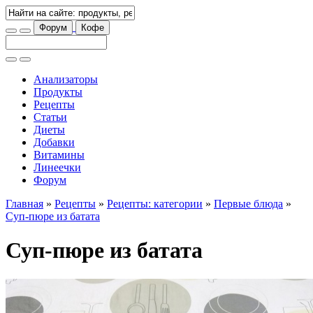
Форум
Кофе
Анализаторы
Продукты
Рецепты
Статьи
Диеты
Добавки
Витамины
Линеечки
Форум
Главная
»
Рецепты
»
Рецепты: категории
»
Первые блюда
»
Суп-пюре из батата
Суп-пюре из батата