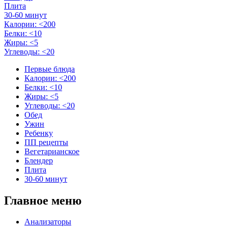
Плита
30-60 минут
Калории: <200
Белки: <10
Жиры: <5
Углеводы: <20
Первые блюда
Калории: <200
Белки: <10
Жиры: <5
Углеводы: <20
Обед
Ужин
Ребенку
ПП рецепты
Вегетарианское
Блендер
Плита
30-60 минут
Главное меню
Анализаторы