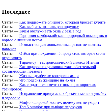
Последнее
Статья
—
Как поддержать близкого, который бросает курить
Статья
—
Как выбрать правильную подушку
Статья
—
Зачем обслуживать окна 2 раза в год
Статья
—
Гарциния камбоджийская: природный помощник в
борьбе с лишним весом
Статья
—
Гимнастика для дошкольника: развитие важных
навыков
Статья
—
Отёки при похудении: 5 продуктов, которые стоит
ограничить
Статья
—
Тирамису – гастрономический символ Италии
Статья
—
Как подарочная упаковка стала обязательной
составляющей презента
Статья
—
Жизнь с диабетом: контроль сахара
Статья
—
Что подарить женщине на 45 лет
Статья
—
Как создать тело мечты с помощью коротких
тренировок
Статья
—
Исправление прикуса: как брекеты меняют улыбку
и здоровье
Статья
—
Миф о «широкой кости»: почему вес не уходит
Статья
—
Топ 5 ошибок при выборе перекусов