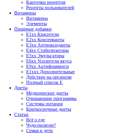
Карточки рецептов
Рецепты пользователей
Витамины
Витамины
Элементы
Пищевые добавки
E1xx Красители
E2xx Консерванты
E3xx Антиоксиданты
E4xx Стабилизаторы
E5xx Эмульгаторы
E6xx Усилители вкуса
E9xx Антифламинги
E1xxx Дополнительные
Действие на организм
Полный список E
Диеты
Медицинские диеты
Очищающие программы
Системы питания
Краткосрочные диеты
Статьи
Всё о еде
Чудо-пилюли?
Семья и дети