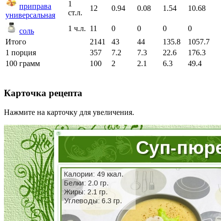
1
приправа
12
0.94
0.08
1.54
10.68
ст.л.
универсальная
1 ч.л.
11
0
0
0
0
соль
Итого
2141
43
44
135.8
1057.7
1 порция
357
7.2
7.3
22.6
176.3
100 грамм
100
2
2.1
6.3
49.4
Карточка рецепта
Нажмите на карточку для увеличения.